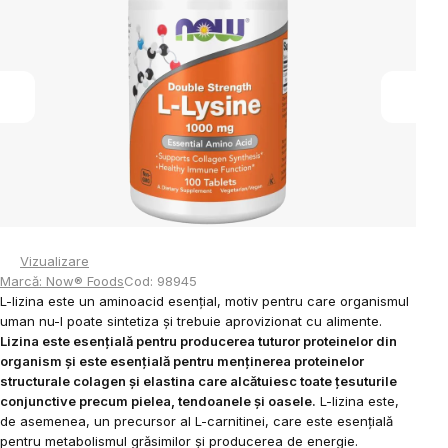
din
5
stele.
Vizualizare
Marcă:
Now® Foods
Cod:
98945
L-lizina este un aminoacid esențial, motiv pentru care organismul
uman nu-l poate sintetiza și trebuie aprovizionat cu alimente.
Lizina este esențială pentru producerea tuturor proteinelor din
organism și este esențială pentru menținerea proteinelor
structurale colagen și elastina care alcătuiesc toate țesuturile
conjunctive precum pielea, tendoanele și oasele.
L-lizina este,
de asemenea, un precursor al L-carnitinei, care este esențială
pentru metabolismul grăsimilor și producerea de energie.