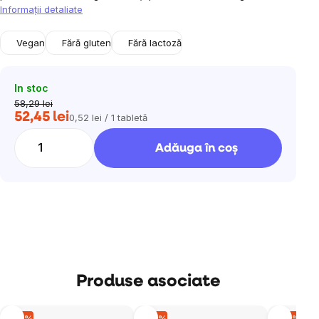
Informaţii detaliate
Vegan
Fără gluten
Fără lactoză
In stoc
58,29 lei
52,45 lei
0,52 lei / 1 tabletă
Evaluare
preţ:
Adăuga în coş
Produse asociate
–10 %
–10 %
–10 %