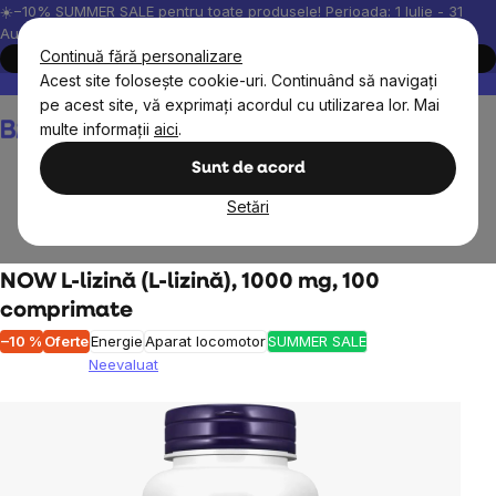
Treci
☀️−10% SUMMER SALE pentru toate produsele! Perioada: 1 Iulie - 31
August, 2026.
la
Continuă fără personalizare
Cumpără acum
conținut
Acest site folosește cookie-uri. Continuând să navigați
Peste 200.000 de recenzii verificate
Produsele noastre sunt testa
pe acest site, vă exprimați acordul cu utilizarea lor. Mai
Coş
multe informații
aici
.
de
cumpărături
Sunt de acord
Setări
Suplimente alimentare
Aminoacizi
NOW L-lizină (L-lizină), 1000 mg, 100
comprimate
–10 %
Oferte
Energie
Aparat locomotor
SUMMER SALE
Neevaluat
Evaluarea
medie
a
produsului
este
0,0