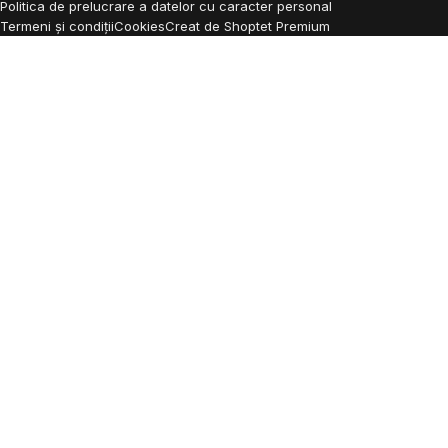
Politica de prelucrare a datelor cu caracter personal
Termeni și condiții
Cookies
Creat de Shoptet Premium