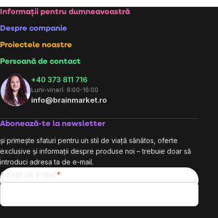
Subsol
Informații pentru dumneavoastră
Despre companie
Proiectele noastre
Persoană de contact
+40 373 811 716
Luni-vineri: 8:00-16:00
info@brainmarket.ro
Abonează-te la newsletter
și primește sfaturi pentru un stil de viață sănătos, oferte
exclusive și informații despre produse noi – trebuie doar să
introduci adresa ta de e-mail.
Adresă de e-mail