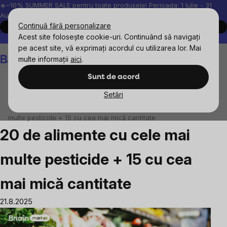
Treci
☀️−10% SUMMER SALE pentru toate produsele! Perioada: 1 Iulie - 31
August, 2026.
la
Continuă fără personalizare
Cumpără acum
conținut
Acest site folosește cookie-uri. Continuând să navigați
Peste 200.000 de recenzii verificate
Produsele noastre sunt testa
pe acest site, vă exprimați acordul cu utilizarea lor. Mai
Coş
multe informații
aici
.
de
cumpărături
Sunt de acord
Setări
Blog
Alimente și nutriție
20 de alimente cu cele mai
multe pesticide + 15 cu cea mai mică cantitate
20 de alimente cu cele mai
multe pesticide + 15 cu cea
mai mică cantitate
21.8.2025