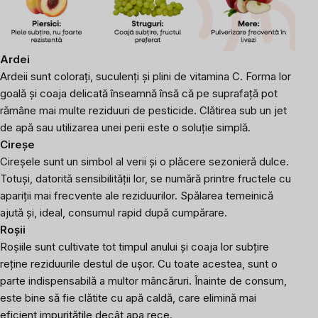
Ardei
Ardeii sunt colorați, suculenți și plini de vitamina C. Forma lor
goală și coaja delicată înseamnă însă că pe suprafață pot
rămâne mai multe reziduuri de pesticide. Clătirea sub un jet
de apă sau utilizarea unei perii este o soluție simplă.
Cireșe
Cireșele sunt un simbol al verii și o plăcere sezonieră dulce.
Totuși, datorită sensibilității lor, se numără printre fructele cu
apariții mai frecvente ale reziduurilor. Spălarea temeinică
ajută și, ideal, consumul rapid după cumpărare.
Roșii
Roșiile sunt cultivate tot timpul anului și coaja lor subțire
reține reziduurile destul de ușor. Cu toate acestea, sunt o
parte indispensabilă a multor mâncăruri. Înainte de consum,
este bine să fie clătite cu apă caldă, care elimină mai
eficient impuritățile decât apa rece.