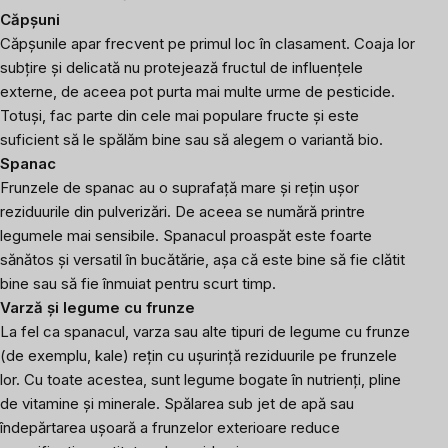
Căpșuni
Căpșunile apar frecvent pe primul loc în clasament. Coaja lor
subțire și delicată nu protejează fructul de influențele
externe, de aceea pot purta mai multe urme de pesticide.
Totuși, fac parte din cele mai populare fructe și este
suficient să le spălăm bine sau să alegem o variantă bio.
Spanac
Frunzele de spanac au o suprafață mare și rețin ușor
reziduurile din pulverizări. De aceea se numără printre
legumele mai sensibile. Spanacul proaspăt este foarte
sănătos și versatil în bucătărie, așa că este bine să fie clătit
bine sau să fie înmuiat pentru scurt timp.
Varză și legume cu frunze
La fel ca spanacul, varza sau alte tipuri de legume cu frunze
(de exemplu, kale) rețin cu ușurință reziduurile pe frunzele
lor. Cu toate acestea, sunt legume bogate în nutrienți, pline
de vitamine și minerale. Spălarea sub jet de apă sau
îndepărtarea ușoară a frunzelor exterioare reduce