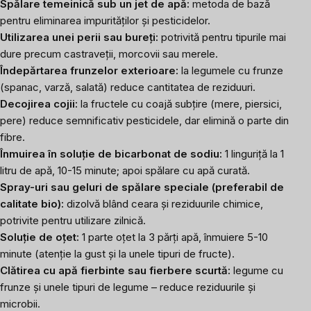
Spălare temeinică sub un jet de apă:
metoda de bază
pentru eliminarea impurităților și pesticidelor.
Utilizarea unei perii sau bureți:
potrivită pentru tipurile mai
dure precum castraveții, morcovii sau merele.
Îndepărtarea frunzelor exterioare:
la legumele cu frunze
(spanac, varză, salată) reduce cantitatea de reziduuri.
Decojirea cojii:
la fructele cu coajă subțire (mere, piersici,
pere) reduce semnificativ pesticidele, dar elimină o parte din
fibre.
Înmuirea în soluție de bicarbonat de sodiu
:
1 linguriță la 1
litru de apă, 10-15 minute; apoi spălare cu apă curată.
Spray-uri sau geluri de spălare speciale (preferabil de
calitate bio):
dizolvă blând ceara și reziduurile chimice,
potrivite pentru utilizare zilnică.
Soluție de oțet:
1 parte oțet la 3 părți apă, înmuiere 5-10
minute (atenție la gust și la unele tipuri de fructe).
Clătirea cu apă fierbinte sau fierbere scurtă:
legume cu
frunze și unele tipuri de legume – reduce reziduurile și
microbii.