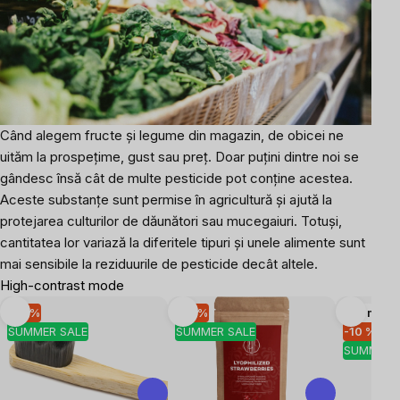
Când alegem fructe și legume din magazin, de obicei ne
uităm la prospețime, gust sau preț. Doar puțini dintre noi se
gândesc însă cât de multe pesticide pot conține acestea.
Aceste substanțe sunt permise în agricultură și ajută la
protejarea culturilor de dăunători sau mucegaiuri. Totuși,
cantitatea lor variază la diferitele tipuri și unele alimente sunt
mai sensibile la reziduurile de pesticide decât altele.
High-contrast mode
-10 %
-10 %
Mai multe
SUMMER SALE
SUMMER SALE
-10 %
SUMMER 