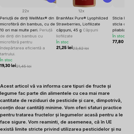
22x
12x
Periuță de dinți WellMax® din
BrainMax Pure® Lyophilized
Sticla Bra
microfibră din bambus, cu de
Strawberries, Liofilizate
sticla de ap
10 ori mai multe peri.
Periuță
căpșuni, 45 g
Căpșuni
pliabila, 58
de dinți din bambus cu
liofilizate
În stoc
microfibră pentru
În stoc
77,80 lei
86
îndepărtarea eficientă a
21,25 lei
23,62 lei
tartrului.
În stoc
19,30 lei
21,45 lei
Acest articol vă va informa care tipuri de fructe și
legume fac parte din alimentele cu cea mai mare
cantitate de reziduuri de pesticide și care, dimpotrivă,
conțin doar cantități minime. Vom oferi sfaturi practice
pentru tratarea fructelor și legumelor acasă pentru a le
face sigure. Vom reaminti, de asemenea, că în UE
există limite stricte privind utilizarea pesticidelor și nu