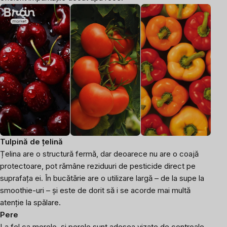
Tulpină de țelină
Țelina are o structură fermă, dar deoarece nu are o coajă
protectoare, pot rămâne reziduuri de pesticide direct pe
suprafața ei. În bucătărie are o utilizare largă – de la supe la
smoothie-uri – și este de dorit să i se acorde mai multă
atenție la spălare.
Pere
La fel ca merele, și perele sunt adesea vizate de controale