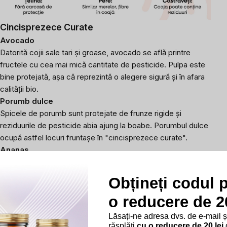
Cincisprezece Curate
Avocado
Datorită cojii sale tari și groase, avocado se află printre
fructele cu cea mai mică cantitate de pesticide. Pulpa este
bine protejată, așa că reprezintă o alegere sigură și în afara
calității bio.
Porumb dulce
Spicele de porumb sunt protejate de frunze rigide și
reziduurile de pesticide abia ajung la boabe. Porumbul dulce
ocupă astfel locuri fruntașe în "cincisprezece curate".
Ananas
Coaja tare și fibroasă a ananasului constituie o barieră
naturală, datorită căreia pesticidele ajung doar minim în pulpa
Obțineți codul 
sa. Fructul este deci o alegere securizantă și, în același timp,
o reducere de 20
revigorantă.
Lăsați-ne adresa dvs. de e-mail 
răsplăti
cu o reducere de 20 lei
d