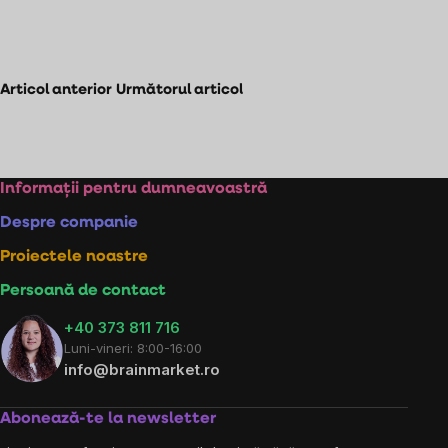
Articol anterior
Următorul articol
Subsol
Informații pentru dumneavoastră
Despre companie
Proiectele noastre
Persoană de contact
+40 373 811 716
Luni-vineri: 8:00-16:00
info@brainmarket.ro
Abonează-te la newsletter