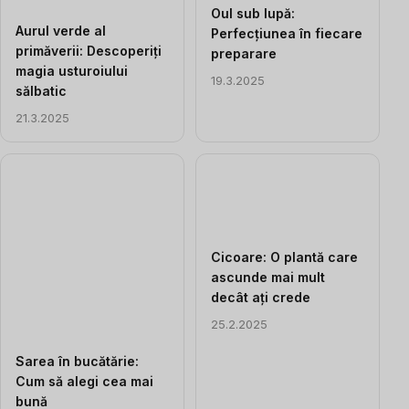
Oul sub lupă:
Aurul verde al
Perfecțiunea în fiecare
primăverii: Descoperiți
preparare
magia usturoiului
19.3.2025
sălbatic
21.3.2025
Cicoare: O plantă care
ascunde mai mult
decât ați crede
25.2.2025
Sarea în bucătărie:
Cum să alegi cea mai
bună