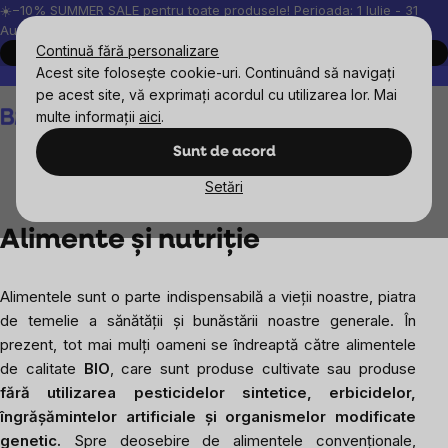
Treci
☀️−10% SUMMER SALE pentru toate produsele! Perioada: 1 Iulie - 31
August, 2026.
la
Continuă fără personalizare
Cumpără acum
conținut
Acest site folosește cookie-uri. Continuând să navigați
Peste 200.000 de recenzii verificate
Produsele noastre sunt testa
pe acest site, vă exprimați acordul cu utilizarea lor. Mai
Coş
multe informații
aici
.
de
cumpărături
Sunt de acord
Setări
Blog
Alimente și nutriție
Alimente și nutriție
Alimentele sunt o parte indispensabilă a vieții noastre, piatra
de temelie a sănătății și bunăstării noastre generale. În
prezent, tot mai mulți oameni se îndreaptă către alimentele
de calitate
BIO
, care sunt produse cultivate sau produse
fără utilizarea pesticidelor sintetice, erbicidelor,
îngrășămintelor artificiale și organismelor modificate
genetic.
Spre deosebire de alimentele convenționale,