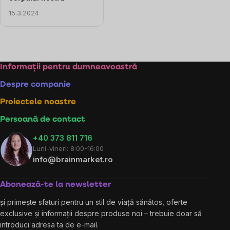
15.3.2024
Controlul
listărilor
Subsol
Informații pentru dumneavoastră
Despre companie
Proiectele noastre
Persoană de contact
+40 373 811 716
Luni-vineri: 8:00-16:00
info@brainmarket.ro
Abonează-te la newsletter
și primește sfaturi pentru un stil de viață sănătos, oferte
exclusive și informații despre produse noi – trebuie doar să
introduci adresa ta de e-mail.