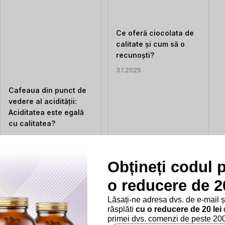
Ce oferă ciocolata de
calitate și cum să o
recunoști?
3.1.2025
Cafeaua din punct de
vedere al acidității:
Aciditatea este egală
cu calitatea?
17.1.2025
Obțineți codul 
o reducere de 20
Lăsați-ne adresa dvs. de e-mail 
răsplăti
cu o reducere de 20 lei
d
Oregano captivant:
primei dvs. comenzi de peste 200 