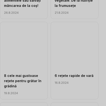
alimentele sau salvați
vegetale: De la nutriție
mâncarea de la coș!
la frumusețe
26.8.2024
21.8.2024
8 cele mai gustoase
6 rețete rapide de vară
rețete pentru grătar în
16.8.2024
grădină
19.8.2024