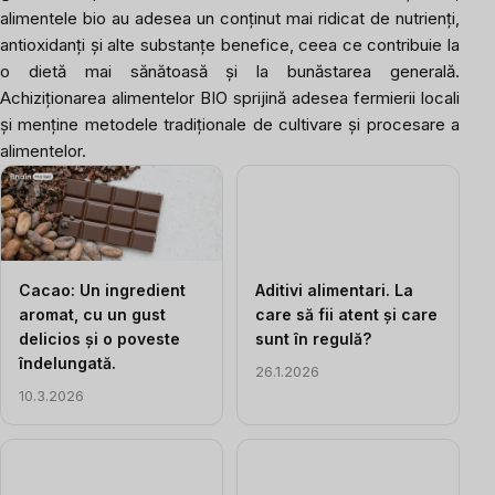
alimentele bio au adesea un conținut mai ridicat de nutrienți,
antioxidanți și alte substanțe benefice, ceea ce contribuie la
o dietă mai sănătoasă și la bunăstarea generală.
Achiziționarea alimentelor BIO sprijină adesea fermierii locali
și menține metodele tradiționale de cultivare și procesare a
alimentelor.
Listă
articole
Cacao: Un ingredient
Aditivi alimentari. La
aromat, cu un gust
care să fii atent și care
delicios și o poveste
sunt în regulă?
îndelungată.
26.1.2026
10.3.2026