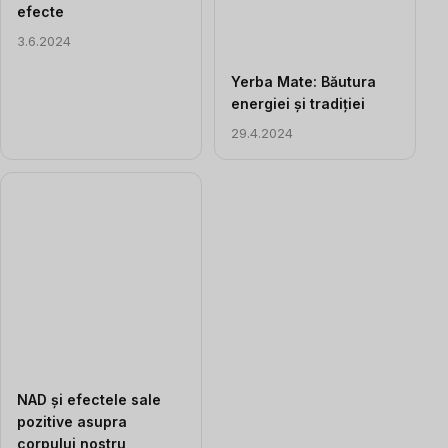
efecte
3.6.2024
Yerba Mate: Băutura
energiei și tradiției
29.4.2024
NAD și efectele sale
pozitive asupra
corpului nostru