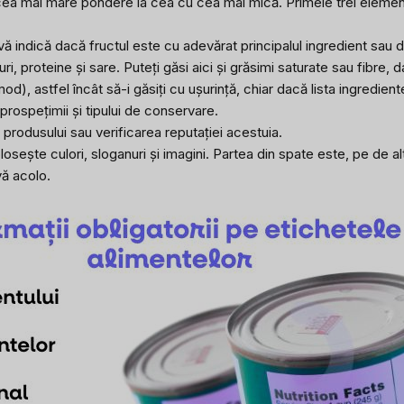
ea mai mare pondere la cea cu cea mai mică. Primele trei elemen
indică dacă fructul este cu adevărat principalul ingredient sau d
i, proteine și sare. Puteți găsi aici și grăsimi saturate sau fibre,
od), astfel încât să-i găsiți cu ușurință, chiar dacă lista ingredien
prospețimii și tipului de conservare.
ii produsului sau verificarea reputației acestuia.
losește culori, sloganuri și imagini. Partea din spate este, pe de a
vă acolo.