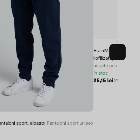
19x
BrainMax Pure® Lyoph
liofilizate, căpșuni liof
uscate prin liofilizare
În stoc
25,15 lei
27,95 lei
ntaloni sport, albaștri
Pantaloni sport unisex