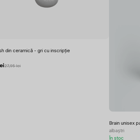
h din ceramică - gri cu inscripție
lei
27,95 lei
Brain unisex pa
albaștri
În stoc