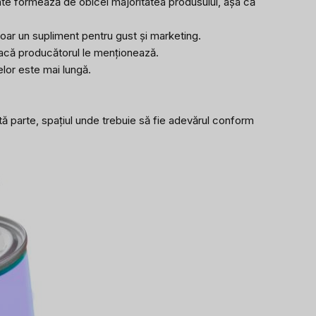
te formează de obicei majoritatea produsului, așa că
oar un supliment pentru gust și marketing.
 dacă producătorul le menționează.
telor este mai lungă.
ltă parte, spațiul unde trebuie să fie adevărul conform