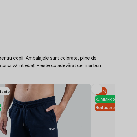
pentru copii. Ambalajele sunt colorate, pline de
tunci vă întrebați –
este cu adevărat cel mai bun
iante
-10 %
SUMMER SALE
E
Reducere de cantitat