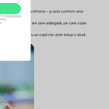
ticheta are rolul de a informa – și asta conform unor
rd cu
prelucrarea
mirea
 mult zahăr și altul are sare adăugată, pe care copiii
le.
ine din fruct, pentru un copil mic este totuși o doză