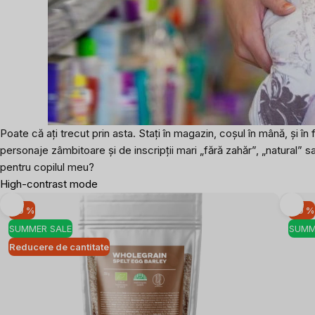
Poate că ați trecut prin asta. Stați în magazin, coșul în mână, și 
personaje zâmbitoare și de inscripții mari „fără zahăr”, „natural” 
pentru copilul meu?
High-contrast mode
-10 %
-10 %
SUMMER SALE
SUMM
Reducere de cantitate