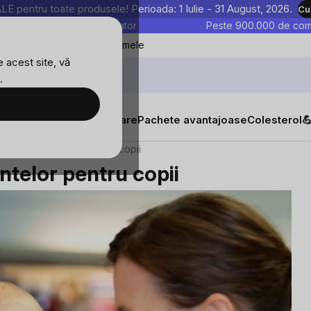
entru toate produsele! Perioada: 1 Iulie - 31 August, 2026.
Cu
astre sunt testate în laborator
Peste 900.000 de come
Blog
Favoritele mele
 acest site, vă
.
tăți
Suplimente alimentare
Pachete avantajoase
Colesterol

chetele alimentelor pentru copii
ntelor pentru copii