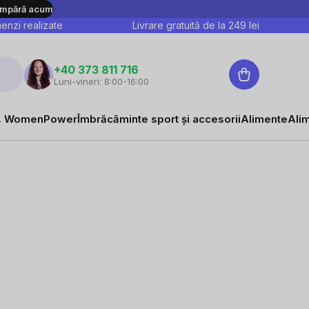
mpără acum
nzi realizate
Livrare gratuită de la
249
lei
Coş
+40 373 811 716
Luni-vineri: 8:00-16:00
de
cumpărături
 WomenPower
Îmbrăcăminte sport și accesorii
Alimente
Ali