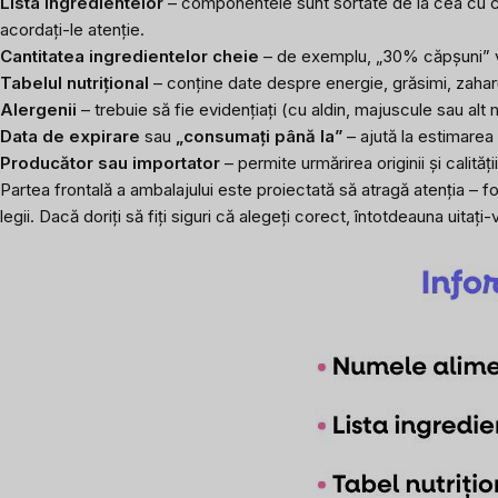
Lista ingredientelor
– componentele sunt sortate de la cea cu c
acordați-le atenție.
Cantitatea ingredientelor cheie
– de exemplu, „30% căpșuni” vă 
Tabelul nutrițional
– conține date despre energie, grăsimi, zaharur
Alergenii
– trebuie să fie evidențiați (cu aldin, majuscule sau alt m
Data de expirare
sau
„consumați până la”
– ajută la estimarea 
Producător sau importator
– permite urmărirea originii și calităț
Partea frontală a ambalajului este proiectată să atragă atenția – fo
legii. Dacă doriți să fiți siguri că alegeți corect, întotdeauna uitați-