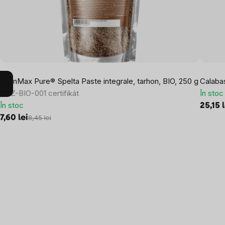
BrainMax Pure® Spelta Paste integrale, tarhon, BIO, 250 g
Calabas
*CZ-BIO-001 certifikát
În stoc
În stoc
25,15 
7,60 lei
8,45 lei