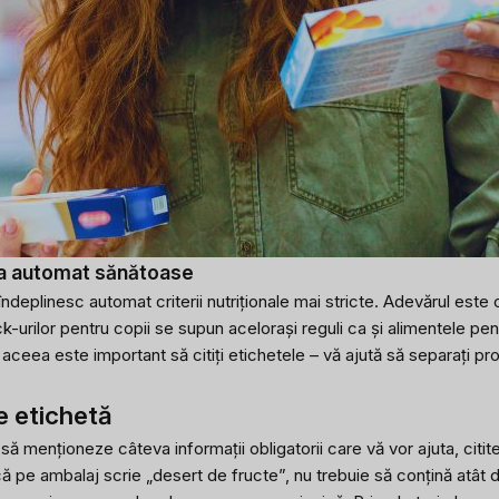
na automat sănătoase
îndeplinesc automat criterii nutriționale mai stricte. Adevărul est
ack-urilor pentru copii se supun acelorași reguli ca și alimentele p
e aceea este important să citiți etichetele – vă ajută să separați 
pe etichetă
să menționeze câteva informații obligatorii care vă vor ajuta, citite
 pe ambalaj scrie „desert de fructe”, nu trebuie să conțină atât d