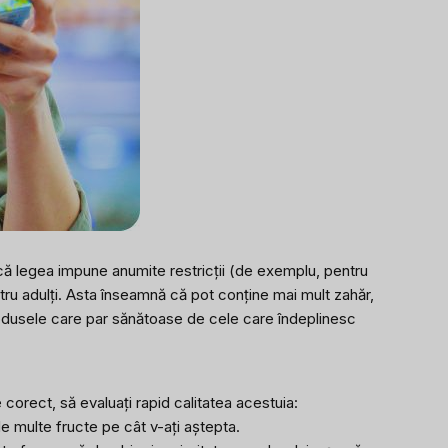
e că legea impune anumite restricții (de exemplu, pentru
entru adulți. Asta înseamnă că pot conține mai mult zahăr,
produsele care par sănătoase de cele care îndeplinesc
 corect, să evaluați rapid calitatea acestuia:
e multe fructe pe cât v-ați aștepta.