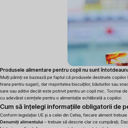
Produsele alimentare pentru copii nu sunt întotdeau
Mulți părinți se bazează pe faptul că produsele destinate copiilor 
hrana pentru sugari), dar majoritatea biscuiților, băuturilor sau sn
sare sau aditivi decât este potrivit pentru un copil mic. Tocmai d
cu adevărat cerințele pentru o alimentație echilibrată a copiilor.
Cum să înțelegi informațiile obligatorii de 
Conform legislației UE și a celei din Cehia, fiecare aliment trebuie 
Denumiți alimentului
– trebuie să descrie clar ce cumpărați. Dacă