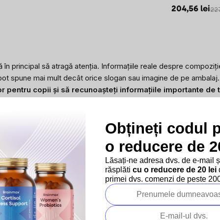
204,56 lei
227
 în principal să atragă atenția. Informațiile reale despre compoziți
ă pot spune mai mult decât orice slogan sau imagine de pe ambalaj.
lor pentru copii și să recunoașteți informațiile importante de 
 conform legislației. Veți obține, de asemenea, un sistem simp
 faceți cumpărături.
Obțineți codul 
o reducere de 20
Lăsați-ne adresa dvs. de e-mail 
răsplăti
cu o reducere de 20 lei
d
primei dvs. comenzi de peste 200 