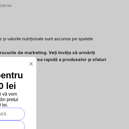
,30 lei
e și valorile nutriționale sunt ascunse pe spatele
trucurile de marketing. Veți învăța să urmăriți
lu pentru verificarea rapidă a produselor și sfaturi
×
pentru
 lei
și vă vom
in prețul
lei.