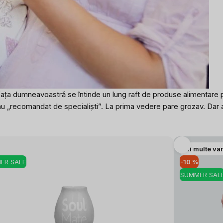
în fața dumneavoastră se întinde un lung raft de produse alimentare 
sau „recomandat de specialiști”. La prima vedere pare grozav. Dar a
Mai multe var
ER SALE
-10 %
SUMMER SAL