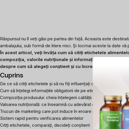
Răspunsul nu îl veți găsi pe partea din față. Aceasta este destinată
ambalajului, sub formă de litere mici. Și tocmai aceste la date v
În acest articol, veți învăța cum să citiți etichetele alimente
compoziția, valorile nutriționale și informațiile obligatorii
despre cum să alegeți conștient și cu încredere atunci când
Cuprins
De ce să citiți etichetele și să nu fiți influențați de publicitate
Cum să înțelegi informațiile obligatorii de pe etichetă
Compoziția produsului: cheia înțelegerii calității
Valoarea nutrițională: ce înseamnă cu adevărat cifrele
Trucuri de marketing care pot induce în eroare părinții
Sistem rapid pentru verificarea alimentelor
Citiți etichetele, comparați, decideți conștient