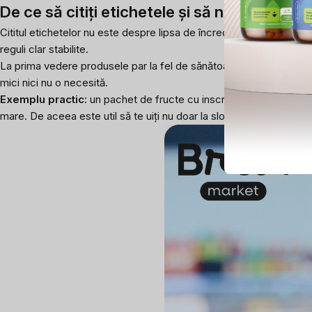
De ce să citiți etichetele și să nu fiți influen
Cititul etichetelor nu este despre lipsa de încredere în producător
reguli clar stabilite.
La prima vedere produsele par la fel de sănătoase. Este suficient s
mici nici nu o necesită.
Exemplu practic:
un pachet de fructe cu inscripția „fără zahăr a
mare. De aceea este util să te uiți nu doar la sloganurile atrăgătoa