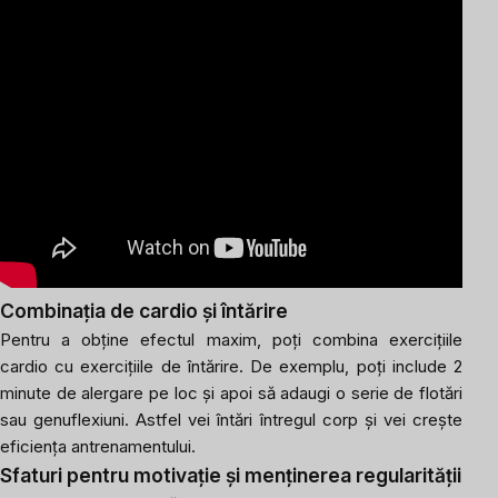
Combinația de cardio și întărire
Pentru a obține efectul maxim, poți combina exercițiile
cardio cu exercițiile de întărire. De exemplu, poți include 2
minute de alergare pe loc și apoi să adaugi o serie de flotări
sau genuflexiuni. Astfel vei întări întregul corp și vei crește
eficiența antrenamentului.
Sfaturi pentru motivație și menținerea regularității