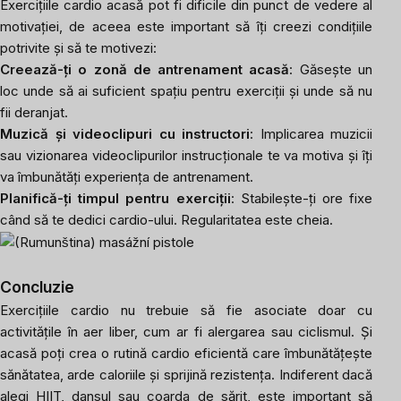
Exercițiile cardio acasă pot fi dificile din punct de vedere al
motivației, de aceea este important să îți creezi condițiile
potrivite și să te motivezi:
Creează-ți o zonă de antrenament acasă
: Găsește un
loc unde să ai suficient spațiu pentru exerciții și unde să nu
fii deranjat.
Muzică și videoclipuri cu instructori
: Implicarea muzicii
sau vizionarea videoclipurilor instrucționale te va motiva și îți
va îmbunătăți experiența de antrenament.
Planifică-ți timpul pentru exerciții
: Stabilește-ți ore fixe
când să te dedici cardio-ului. Regularitatea este cheia.
Concluzie
Exercițiile cardio nu trebuie să fie asociate doar cu
activitățile în aer liber, cum ar fi alergarea sau ciclismul. Și
acasă poți crea o rutină cardio eficientă care îmbunătățește
sănătatea, arde caloriile și sprijină rezistența. Indiferent dacă
alegi HIIT, dansul sau coarda de sărit, este important să