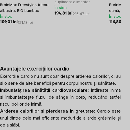
supliment alimentar
BrainMax su
BrainMax Freestyler, tricou
În stoc
damă, negr
albastru, BIO bumbac
194,81 lei
216,47 lei
În stoc
În stoc
116,80 lei
1
109,01 lei
121,13 lei
Avantajele exercițiilor cardio
Exercițiile cardio nu sunt doar despre arderea caloriilor, ci au
și o serie de alte beneficii pentru corpul nostru și sănătate.
Îmbunătățirea sănătății cardiovasculare
: Întărește inima
și îmbunătățește fluxul de sânge în corp, reducând astfel
riscul bolilor de inimă.
Arderea caloriilor și pierderea în greutate
: Cardio este
unul dintre cele mai eficiente moduri de a arde grăsimile și
de a slăbi.