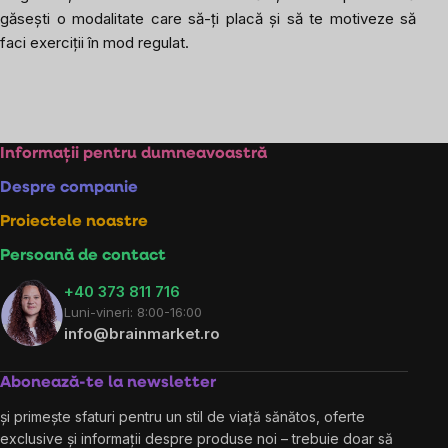
găsești o modalitate care să-ți placă și să te motiveze să
faci exerciții în mod regulat.
Subsol
Informații pentru dumneavoastră
Despre companie
Proiectele noastre
Persoană de contact
+40 373 811 716
Luni-vineri: 8:00-16:00
info@brainmarket.ro
Abonează-te la newsletter
și primește sfaturi pentru un stil de viață sănătos, oferte
exclusive și informații despre produse noi – trebuie doar să