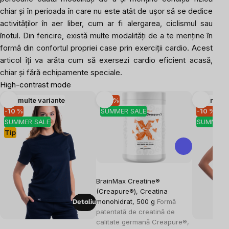
chiar și în perioada în care nu este atât de ușor să se dedice
activităților în aer liber, cum ar fi alergarea, ciclismul sau
înotul. Din fericire, există multe modalități de a te menține în
formă din confortul propriei case prin exerciții cardio. Acest
articol îți va arăta cum să exersezi cardio eficient acasă,
chiar și fără echipamente speciale.
High-contrast mode
Mai multe variante
-10 %
Mai multe
-10 %
SUMMER SALE
-10 %
SUMMER SALE
SUMMER 
Tip
BrainMax Creatine®
(Creapure®), Creatina
monohidrat, 500 g
Formă
Detaliu
patentată de creatină de
calitate germană Creapure®,