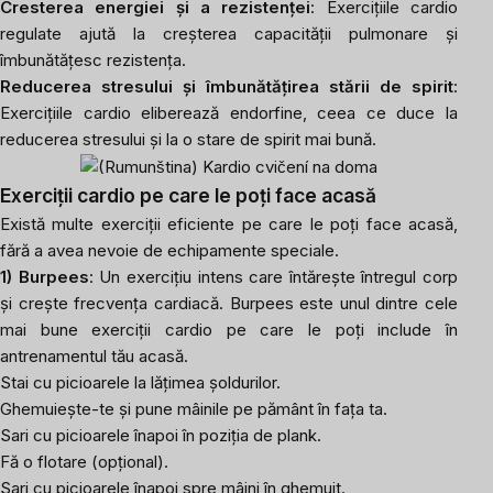
Cresterea energiei și a rezistenței
: Exercițiile cardio
regulate ajută la creșterea capacității pulmonare și
îmbunătățesc rezistența.
Reducerea stresului și îmbunătățirea stării de spirit
:
Exercițiile cardio eliberează endorfine, ceea ce duce la
reducerea stresului și la o stare de spirit mai bună.
Exerciții cardio pe care le poți face acasă
Există multe exerciții eficiente pe care le poți face acasă,
fără a avea nevoie de echipamente speciale.
1) Burpees
: Un exercițiu intens care întărește întregul corp
și crește frecvența cardiacă. Burpees este unul dintre cele
mai bune exerciții cardio pe care le poți include în
antrenamentul tău acasă.
Stai cu picioarele la lățimea șoldurilor.
Ghemuiește-te și pune mâinile pe pământ în fața ta.
Sari cu picioarele înapoi în poziția de plank.
Fă o flotare (opțional).
Sari cu picioarele înapoi spre mâini în ghemuit.