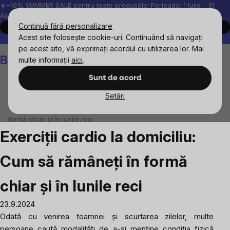
Treci
☀️−10% SUMMER SALE pentru toate produsele! Perioada: 1 Iulie - 31
August, 2026.
la
Continuă fără personalizare
Cumpără acum
conținut
Acest site folosește cookie-uri. Continuând să navigați
Peste 200.000 de recenzii verificate
Produsele noastre sunt testa
pe acest site, vă exprimați acordul cu utilizarea lor. Mai
Coş
multe informații
aici
.
de
cumpărături
Sunt de acord
Setări
Blog
Exerciții cardio la domiciliu: Cum să rămâneți în
formă chiar și în lunile reci
Exerciții cardio la domiciliu:
Cum să rămâneți în formă
chiar și în lunile reci
23.9.2024
Odată cu venirea toamnei și scurtarea zilelor, multe
persoane caută modalități de a-și menține condiția fizică