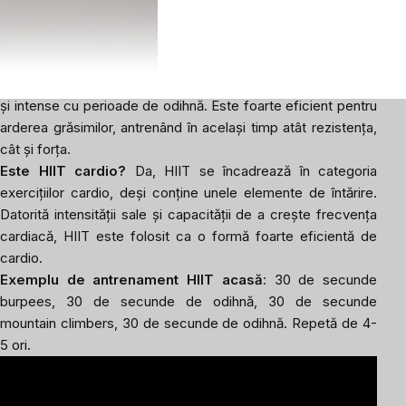
corpului, îmbunătățind și efectul cardio.
Antrenament pe intervale (HIIT)
Antrenamentul pe intervale de mare intensitate (HIIT)
este un tip specific de exerciții care combină exerciții scurte
și intense cu perioade de odihnă. Este foarte eficient pentru
arderea grăsimilor, antrenând în același timp atât rezistența,
cât și forța.
Este HIIT cardio?
Da, HIIT se încadrează în categoria
exercițiilor cardio, deși conține unele elemente de întărire.
Datorită intensității sale și capacității de a crește frecvența
cardiacă, HIIT este folosit ca o formă foarte eficientă de
cardio.
Exemplu de antrenament HIIT acasă
: 30 de secunde
burpees, 30 de secunde de odihnă, 30 de secunde
mountain climbers, 30 de secunde de odihnă. Repetă de 4-
5 ori.