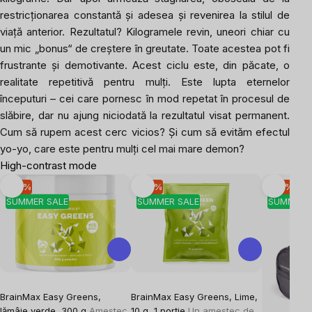
restricționarea constantă și adesea și revenirea la stilul de
viață anterior. Rezultatul? Kilogramele revin, uneori chiar cu
un mic „bonus“ de creștere în greutate. Toate acestea pot fi
frustrante și demotivante. Acest ciclu este, din păcate, o
realitate repetitivă pentru mulți. Este lupta eternelor
începuturi – cei care pornesc în mod repetat în procesul de
slăbire, dar nu ajung niciodată la rezultatul visat permanent.
Cum să rupem acest cerc vicios? Și cum să evităm efectul
yo-yo, care este pentru mulți cel mai mare demon?
High-contrast mode
-10 %
-10 %
-10 %
SUMMER SALE
SUMMER SALE
SUMMER 
BrainMax Easy Greens,
BrainMax Easy Greens, Lime,
lămâie verde, 300 g
Amestec
10 g, 1 porție
Un amestec de