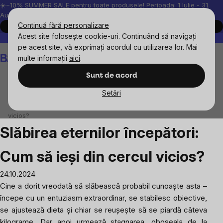
Treci
☀️−10% SUMMER SALE pentru toate produsele! Perioada: 1 Iulie - 31
August, 2026.
la
Continuă fără personalizare
Cumpără acum
conținut
Acest site folosește cookie-uri. Continuând să navigați
Peste 200.000 de recenzii verificate
Produsele noastre sunt testa
pe acest site, vă exprimați acordul cu utilizarea lor. Mai
Coş
multe informații
aici
.
de
cumpărături
Sunt de acord
Setări
Blog
Slăbirea eternilor începători: Cum să ieși din cercul
vicios?
Slăbirea eternilor începători:
Cum să ieși din cercul vicios?
24.10.2024
Cine a dorit vreodată să slăbească probabil cunoaște asta –
începe cu un entuziasm extraordinar, se stabilesc obiective,
se ajustează dieta și chiar se reușește să se piardă câteva
kilograme. Dar apoi urmează stagnarea, oboseala de la