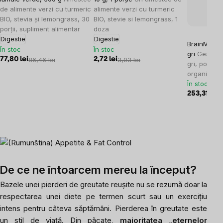
de alimente verzi cu turmeric
alimente verzi cu turmeric
BIO, stevia și lemongrass, 30
BIO, stevie si lemongrass, 1
porții, supliment alimentar
doza
Digestie
Digestie
BrainMax Ge
În stoc
În stoc
gri
Geantă h
77,80 lei
86,46 lei
2,72 lei
3,03 lei
gri, potrivit
organizare 
În stoc
253,31 lei
2
De ce ne întoarcem mereu la început?
Bazele unei pierderi de greutate reușite nu se rezumă doar la
respectarea unei diete pe termen scurt sau un exercițiu
intens pentru câteva săptămâni. Pierderea în greutate este
un stil de viață. Din păcate,
majoritatea „eternelor