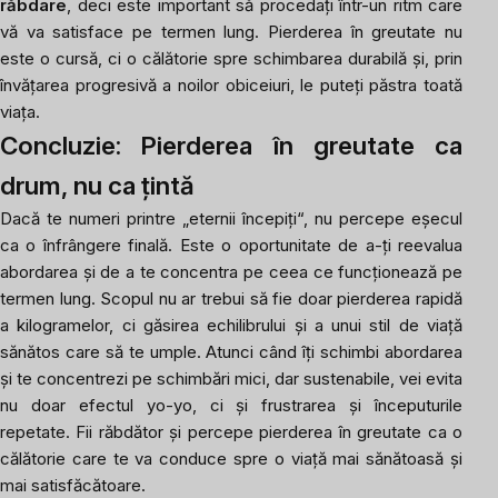
răbdare
, deci este important să procedați într-un ritm care
vă va satisface pe termen lung. Pierderea în greutate nu
este o cursă, ci o călătorie spre schimbarea durabilă și, prin
învățarea progresivă a noilor obiceiuri, le puteți păstra toată
viața.
Concluzie: Pierderea în greutate ca
drum, nu ca țintă
Dacă te numeri printre „eternii începiți“, nu percepe eșecul
ca o înfrângere finală. Este o oportunitate de a-ți reevalua
abordarea și de a te concentra pe ceea ce funcționează pe
termen lung. Scopul nu ar trebui să fie doar pierderea rapidă
a kilogramelor, ci găsirea echilibrului și a unui stil de viață
sănătos care să te umple. Atunci când îți schimbi abordarea
și te concentrezi pe schimbări mici, dar sustenabile, vei evita
nu doar efectul yo-yo, ci și frustrarea și începuturile
repetate. Fii răbdător și percepe pierderea în greutate ca o
călătorie care te va conduce spre o viață mai sănătoasă și
mai satisfăcătoare.