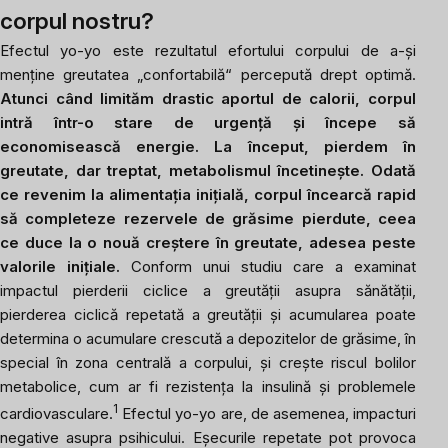
corpul nostru?
Efectul yo-yo este rezultatul efortului corpului de a-și
menține greutatea „confortabilă“ percepută drept optimă.
Atunci când limităm drastic aportul de calorii, corpul
intră într-o stare de urgență și începe să
economisească energie. La început, pierdem în
greutate, dar treptat, metabolismul încetinește. Odată
ce revenim la alimentația inițială, corpul încearcă rapid
să completeze rezervele de grăsime pierdute, ceea
ce duce la o nouă creștere în greutate, adesea peste
valorile inițiale.
Conform unui studiu care a examinat
impactul pierderii ciclice a greutății asupra sănătății,
pierderea ciclică repetată a greutății și acumularea poate
determina o acumulare crescută a depozitelor de grăsime, în
special în zona centrală a corpului, și crește riscul bolilor
metabolice, cum ar fi rezistența la insulină și problemele
1
cardiovasculare.
Efectul yo-yo are, de asemenea, impacturi
negative asupra psihicului. Eșecurile repetate pot provoca