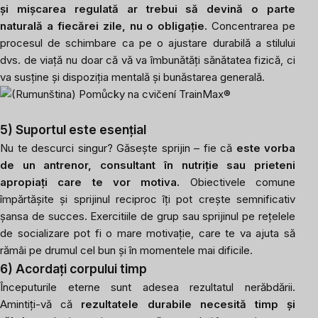
și mișcarea regulată ar trebui să devină o parte
naturală a fiecărei zile, nu o obligație.
Concentrarea pe
procesul de schimbare ca pe o ajustare durabilă a stilului
dvs. de viață nu doar că vă va îmbunătăți sănătatea fizică, ci
va susține și dispoziția mentală și bunăstarea generală.
5) Suportul este esențial
Nu te descurci singur? Găsește sprijin – fie că
este vorba
de un antrenor, consultant în nutriție sau prieteni
apropiați care te vor motiva.
Obiectivele comune
împărtășite și sprijinul reciproc îți pot crește semnificativ
șansa de succes. Exercitiile de grup sau sprijinul pe rețelele
de socializare pot fi o mare motivație, care te va ajuta să
rămâi pe drumul cel bun și în momentele mai dificile.
6) Acordați corpului timp
Începuturile eterne sunt adesea rezultatul nerăbdării.
Amintiți-vă că
rezultatele durabile necesită timp și