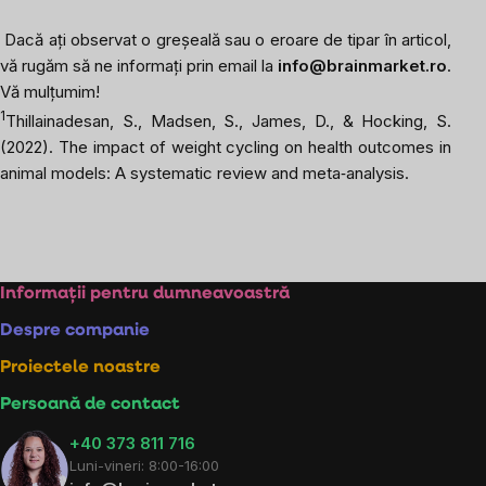
Dacă ați observat o greșeală sau o eroare de tipar în articol,
vă rugăm să ne informați prin email la
info@brainmarket.ro
.
Vă mulțumim!
1
Thillainadesan, S., Madsen, S., James, D., & Hocking, S.
(2022). The impact of weight cycling on health outcomes in
animal models: A systematic review and meta‐analysis.
Subsol
Informații pentru dumneavoastră
Despre companie
Proiectele noastre
Persoană de contact
+40 373 811 716
Luni-vineri: 8:00-16:00