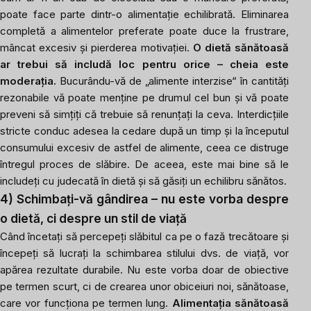
poate face parte dintr-o alimentație echilibrată. Eliminarea
completă a alimentelor preferate poate duce la frustrare,
mâncat excesiv și pierderea motivației.
O dietă sănătoasă
ar trebui să includă loc pentru orice – cheia este
moderația.
Bucurându-vă de „alimente interzise“ în cantități
rezonabile vă poate menține pe drumul cel bun și vă poate
preveni să simțiți că trebuie să renunțați la ceva. Interdicțiile
stricte conduc adesea la cedare după un timp și la începutul
consumului excesiv de astfel de alimente, ceea ce distruge
întregul proces de slăbire. De aceea, este mai bine să le
includeți cu judecată în dietă și să găsiți un echilibru sănătos.
4) Schimbați-vă gândirea – nu este vorba despre
o dietă, ci despre un stil de viață
Când încetați să percepeți slăbitul ca pe o fază trecătoare și
începeți să lucrați la schimbarea stilului dvs. de viață, vor
apărea rezultate durabile. Nu este vorba doar de obiective
pe termen scurt, ci de crearea unor obiceiuri noi, sănătoase,
care vor funcționa pe termen lung.
Alimentația sănătoasă