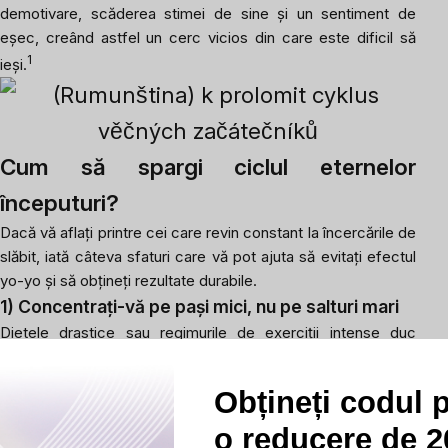
demotivare, scăderea stimei de sine și un sentiment de
eșec, creând astfel un cerc vicios din care este dificil să
1
ieși.
Cum să spargi ciclul eternelor
începuturi?
Dacă vă aflați printre cei care revin constant la încercările de
slăbit, iată câteva sfaturi care vă pot ajuta să evitați efectul
yo-yo și să obțineți rezultate durabile.
1) Concentrați-vă pe pași mici, nu pe salturi mari
Dietele drastice sau regimurile de exerciții intense duc
adesea la pierderea rapidă a motivației, deoarece sunt greu
de menținut pe termen lung. În schimb,
începeți cu
Obțineți codul 
schimbări mai mici, dar sustenabile
, care nu vă vor
stresa și vă vor ajuta să treceți treptat la un stil de viață mai
o reducere de 20