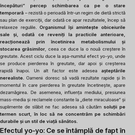
începături“ percep schimbarea ca pe o stare
temporară
– rezistă o perioadă într-un regim de dietă strictă
sau plan de exerciții, dar odată ce apar rezultatele, încep să
relaxeze regulile.
Organismul își amintește obiceiurile
sale și, odată ce reveniți la practicile anterioare,
reacționează prin încetinirea metabolismului și
stocarea grăsimilor
, ceea ce duce la o nouă creștere în
greutate. Acest ciclu duce la așa-numitul efect yo-yo, unde
se produce pierderea în greutate, dar apoi și creșterea
rapidă înapoi. Un alt factor este adesea
așteptările
nerealiste
. Oamenii doresc să vadă rezultate rapide și în
momentul în care pierderea în greutate încetinește, apare
dezamăgirea. De asemenea, influența mediului, presiunea
mass-media și reclamele constante la „diete miraculoase“ și
suplimente de slăbit ne fac adesea să căutăm
soluții pe
termen scurt, în loc să ne concentrăm pe schimbări
durabile și un stil de viață sănătos
.
Efectul yo-yo: Ce se întâmplă de fapt în