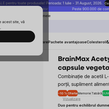
entru toate produsele! Perioada: 1 Iulie - 31 August, 2026.
Cu
astre sunt testate în laborator
Peste 900.000 de come
Blog
Favoritele mele
 acest site, vă
.
tăți
Suplimente alimentare
Pachete avantajoase
Colesterol

100 capsule vegetale
BrainMax Acety
capsule vegeta
Combinație de acetil L-
porții, supliment alimen
–10 %
Oferte
Memorie
Tabără
SUM
Vizualizare
Duo pentru echilibrul dumn