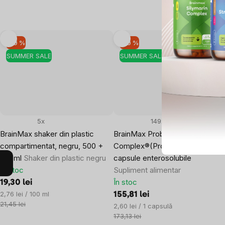
–10 %
–10 %
SUMMER SALE
SUMMER SALE
5x
149x
BrainMax shaker din plastic
BrainMax Probiotic
compartimentat, negru, 500 +
Complex®(Probiotice), 60
150 ml
Shaker din plastic negru
capsule enterosolubile
În stoc
Supliment alimentar
În stoc
19,30 lei
Evaluare
2,76 lei / 100 ml
155,81 lei
preţ:
21,45 lei
Evaluare
2,60 lei / 1 capsulă
preţ:
173,13 lei