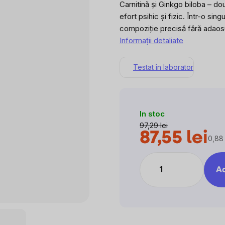
Carnitină și Ginkgo biloba – do
efort psihic și fizic. Într-o si
compoziție precisă fără adaosur
Informaţii detaliate
Testat în laborator
In stoc
97,29 lei
87,55 lei
0,88 
Eval
preţ:
Ad