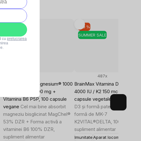
–10 %
–10 %
Bestseller
SUMMER SALE
rd cu
prelucrarea
SUMMER SALE
mirea
le.
1147x
487x
Performance Magnesium® 1000
BrainMax Vitamina D3 & K2®, 
mg, Magneziu 200 mg +
4000 IU / K2 150 mcg, 100
Vitamina B6 P5P, 100 capsule
capsule vegetale
Doză mare d
vegane
Cel mai bine absorbit
D3 și formă patentată de K2 s
magneziu bisglicinat MagChel®
formă de MK-7
53% DZR + Forma activă a
K2VITAL®DELTA, 100 de doze,
vitaminei B6 100% DZR,
supliment alimentar
supliment alimentar
Imunitate
Aparat locomotor