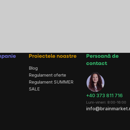
mpanie
Proiectele noastre
Persoană de
contact
Blog
Regulament oferte
Regulament SUMMER
SALE
+40 373 811 716
Luni-vineri: 8:00-16:00
info@brainmarket.