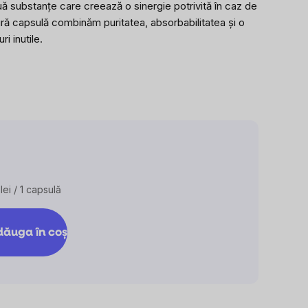
uă substanțe care creează o sinergie potrivită în caz de
produsului
ngură capsulă combinăm puritatea, absorbabilitatea și o
este
i inutile.
0,0
din
5
stele.
lei / 1 capsulă
uare
ăuga în coş