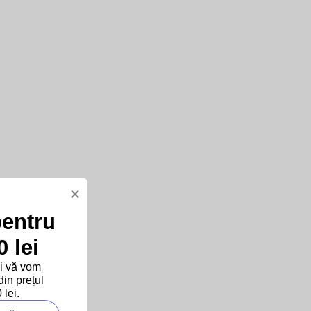
×
pentru
 lei
și vă vom
in prețul
lei.