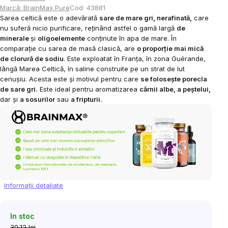
Marcă:
BrainMax Pure
Cod:
43881
Sarea celtică este o adevărată
sare de mare gri, nerafinată,
care
nu suferă nicio purificare, reținând astfel o gamă largă
de
minerale
și
oligoelemente
conținute în apa de mare. În
comparație cu sarea de masă clasică, are
o proporție mai mică
de clorură de sodiu
. Este exploatat în Franța, în zona Guérande,
lângă Marea Celtică, în saline construite pe un strat de lut
cenușiu. Acesta este și motivul pentru care
se folosește porecla
de sare gri.
Este ideal pentru aromatizarea
cărnii albe, a peștelui,
dar și
a sosurilor
sau
a fripturii.
Informaţii detaliate
In stoc
30,12 lei