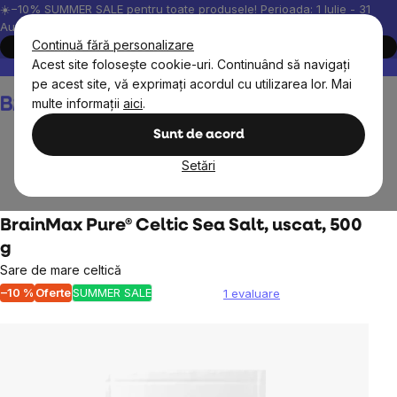
Treci
☀️−10% SUMMER SALE pentru toate produsele! Perioada: 1 Iulie - 31
August, 2026.
la
Continuă fără personalizare
Cumpără acum
conținut
Acest site folosește cookie-uri. Continuând să navigați
Peste 200.000 de recenzii verificate
Produsele noastre sunt testa
pe acest site, vă exprimați acordul cu utilizarea lor. Mai
Coş
multe informații
aici
.
de
cumpărături
Sunt de acord
Setări
Alimente
Sosuri, arome, condimente
BrainMax Pure® Celtic Sea Salt, uscat, 500
g
Sare de mare celtică
–10 %
Oferte
SUMMER SALE
1 evaluare
Evaluarea
medie
a
produsului
este
5,0