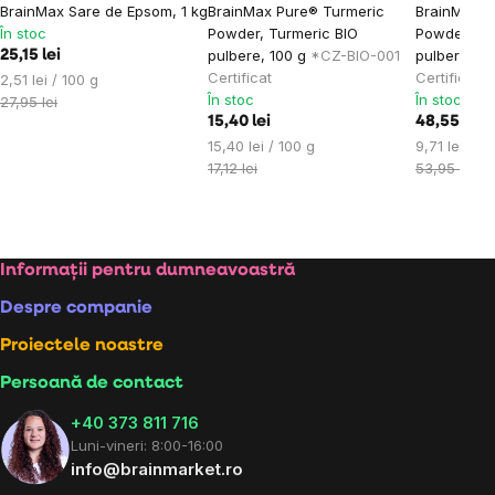
BrainMax Sare de Epsom, 1 kg
BrainMax Pure® Turmeric
BrainMax P
În stoc
Powder, Turmeric BIO
Powder, Tu
pulbere, 100 g
*CZ-BIO-001
pulbere, 5
25,15 lei
Certificat
Certificat
Evaluare
2,51 lei / 100 g
În stoc
În stoc
preţ:
27,95 lei
15,40 lei
48,55 lei
Evaluare
Evaluare
15,40 lei / 100 g
9,71 lei / 1
preţ:
preţ:
17,12 lei
53,95 lei
Subsol
Informații pentru dumneavoastră
Despre companie
Proiectele noastre
Persoană de contact
+40 373 811 716
Luni-vineri: 8:00-16:00
info@brainmarket.ro