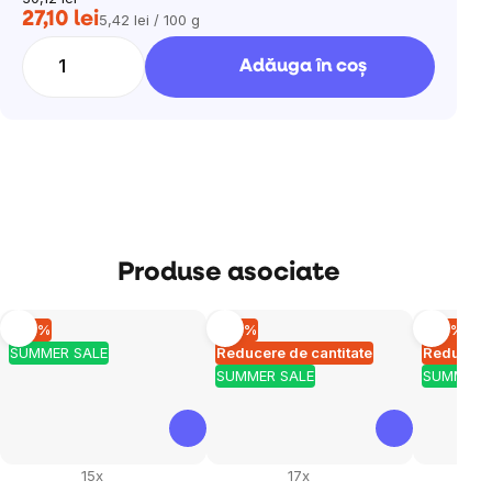
27,10 lei
5,42 lei / 100 g
Evaluare
preţ:
Adăuga în coş
Produse asociate
–10 %
–10 %
–10 %
SUMMER SALE
Reducere de cantitate
Reducere 
SUMMER SALE
SUMMER 
15x
17x