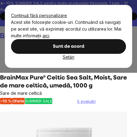
Treci
☀️−10% SUMMER SALE pentru toate produsele! Perioada: 1 Iulie - 31
August, 2026.
la
Continuă fără personalizare
Cumpără acum
conținut
Acest site folosește cookie-uri. Continuând să navigați
Peste 200.000 de recenzii verificate
Produsele noastre sunt testa
pe acest site, vă exprimați acordul cu utilizarea lor. Mai
Coş
multe informații
aici
.
de
cumpărături
Sunt de acord
Setări
Alimente
Sosuri, arome, condimente
BrainMax Pure® Celtic Sea Salt, Moist, Sare
de mare celtică, umedă, 1000 g
Sare de mare celtică
–10 %
Oferte
SUMMER SALE
5 evaluări
Evaluarea
medie
a
produsului
este
5,0