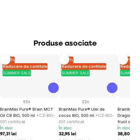
Produse asociate
–10 %
–10 %
–10 %
Reducere de cantitate
Reducere de cantitate
Reducere 
SUMMER SALE
SUMMER SALE
SUMMER 
55x
22x
BrainMax Pure® Brain MCT
BrainMax Pure® Ulei de
BrainMax Pu
Oil C8 BIO, 500 ml
*CZ-BIO-
cocos BIO, 500 ml
*CZ-BIO-
Dragon Fruit
001 certificat
001 certificat
fruct drago
În stoc
În stoc
În stoc
97,31 lei
32,95 lei
38,80 lei