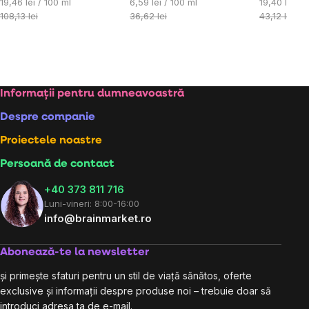
Evaluare
Evaluare
Evaluare
19,46 lei / 100 ml
6,59 lei / 100 ml
19,40 lei / 
preţ:
preţ:
preţ:
108,13 lei
36,62 lei
43,12 lei
Subsol
Informații pentru dumneavoastră
Despre companie
Proiectele noastre
Persoană de contact
+40 373 811 716
Luni-vineri: 8:00-16:00
info@brainmarket.ro
Abonează-te la newsletter
și primește sfaturi pentru un stil de viață sănătos, oferte
exclusive și informații despre produse noi – trebuie doar să
introduci adresa ta de e-mail.