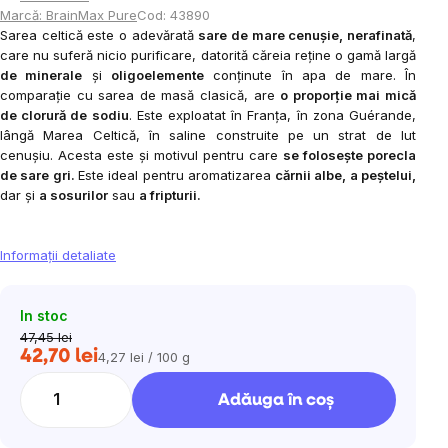
Marcă:
BrainMax Pure
Cod:
43890
Sarea celtică este o adevărată
sare de mare cenușie, nerafinată
,
care nu suferă nicio purificare, datorită căreia reține o gamă largă
de minerale
și
oligoelemente
conținute în apa de mare. În
comparație cu sarea de masă clasică, are
o proporție mai mică
de clorură de sodiu
. Este exploatat în Franța, în zona Guérande,
lângă Marea Celtică, în saline construite pe un strat de lut
cenușiu. Acesta este și motivul pentru care
se folosește porecla
de sare gri.
Este ideal pentru aromatizarea
cărnii albe, a peștelui,
dar și
a sosurilor
sau
a fripturii.
Informaţii detaliate
In stoc
47,45 lei
42,70 lei
4,27 lei / 100 g
Evaluare
preţ:
Adăuga în coş