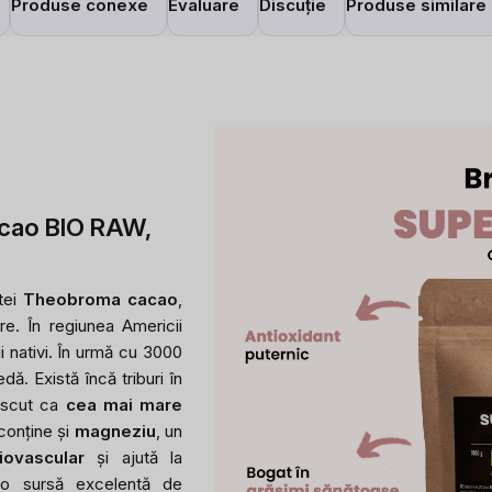
Produse conexe
Evaluare
Discuție
Produse similare
cao BIO
RAW,
ntei
Theobroma cacao
,
e. În regiunea Americii
i nativi. În urmă cu 3000
. Există încă triburi în
oscut ca
cea mai mare
conține și
magneziu
, un
iovascular
și ajută la
o sursă excelentă de