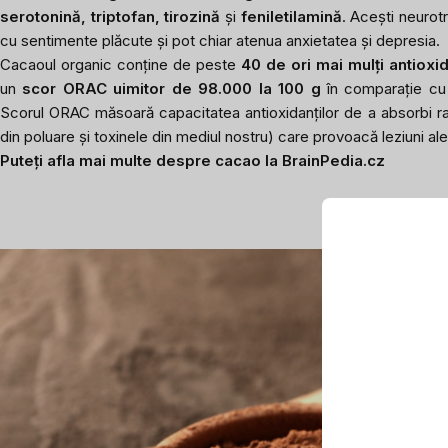
serotonină, triptofan, tirozină
și
feniletilamină
. Acești neurotr
cu sentimente plăcute și pot chiar atenua anxietatea și depresia.
Cacaoul organic conține de peste
40 de ori mai mulți antioxid
un
scor ORAC uimitor de 98.000 la 100 g
în comparație cu
Scorul ORAC măsoară capacitatea antioxidanților de a absorbi radi
din poluare și toxinele din mediul nostru) care provoacă leziuni ale c
Puteți afla mai multe despre cacao la BrainPedia.cz