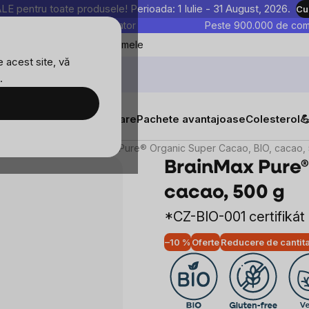
entru toate produsele! Perioada: 1 Iulie - 31 August, 2026.
Cu
astre sunt testate în laborator
Peste 900.000 de come
Blog
Favoritele mele
 acest site, vă
.
 500 g
Evaluare
Discuție
Produse similare
tăți
Suplimente alimentare
Pachete avantajoase
Colesterol

Cacao
BrainMax Pure® Organic Super Cacao, BIO, cacao,
BrainMax Pure®
cacao, 500 g
*CZ-BIO-001 certifikát
–10 %
Oferte
Reducere de cantit