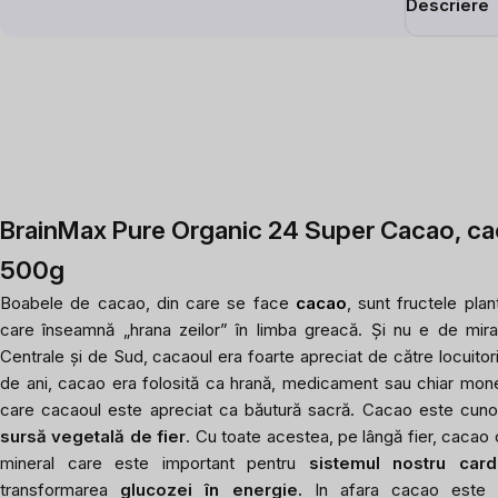
Descriere
BrainMax Pure Organic 24 Super Cacao, ca
500g
Boabele de cacao, din care se face
cacao
, sunt fructele pla
care înseamnă „hrana zeilor” în limba greacă. Și nu e de mirar
Centrale și de Sud, cacaoul era foarte apreciat de către locuitori
de ani, cacao era folosită ca hrană, medicament sau chiar monedă
care cacaoul este apreciat ca băutură sacră. Cacao este cun
sursă vegetală de fier
. Cu toate acestea, pe lângă fier, cacao 
mineral care este important pentru
sistemul nostru card
transformarea
glucozei în energie.
In afara cacao este 