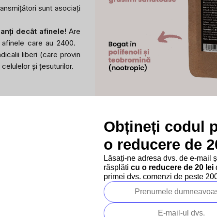
ansmițători sunt asociați
anți decât afinele!
Are
 afinele care au 2400.
calii liberi (care provin
elulelor și țesuturilor.
Obțineți codul 
o reducere de 20
Lăsați-ne adresa dvs. de e-mail 
răsplăti
cu o reducere de 20 lei
d
primei dvs. comenzi de peste 200 
Beneficiile BrainMax Pur
Un antioxidant puternic