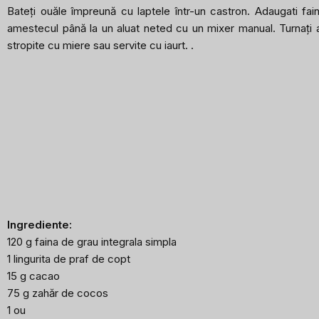
Bateți ouăle împreună cu laptele într-un castron. Adaugati fai
amestecul până la un aluat neted cu un mixer manual. Turnați al
stropite cu miere sau servite cu iaurt.
.
Ingrediente:
120 g faina de grau integrala simpla
1 lingurita de praf de copt
15 g cacao
75 g zahăr de cocos
1 ou