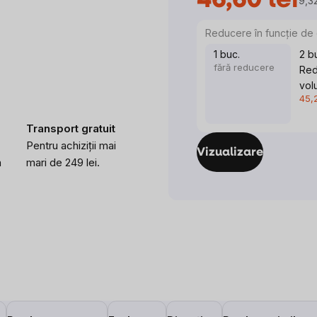
46,60 lei
9,32
Eva
preţ
Reducere în funcţie de 
1 buc.
2 b
fără reducere
Red
vol
45,2
Transport gratuit
Pentru achiziții mai
Vizualizare
a
mari de 249 lei.