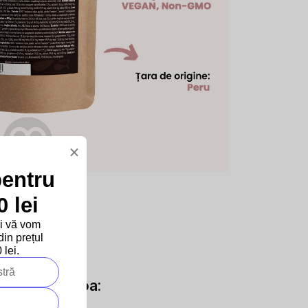
×
pentru
 lei
și vă vom
in prețul
lei.
e Super Cocoa: