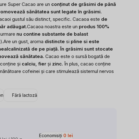
Pure Super Cacao are un
conținut de grăsimi de până
romovează sănătatea sunt legate în grăsimi
.
acaoi gustul său distinct, specific. Cacaoa este
de
hăr adăugat.
Cacaoa noastra este un
produs 100%
n urmare
nu contine substante de balast
).
Are un gust, aroma
distincte
si
pline si este
alcalinizată de pe piață. În grăsimi sunt stocate
movează sănătatea.
Cacao este o sursă bogată de
 conține și
calciu, fier
și
zinc
. În plus, cacao conține
ănătoare cofeinei și care stimulează sistemul nervos
en
Fără lactoză
Economisiţi
0 lei