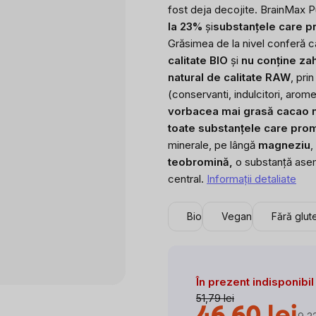
fost deja decojite. BrainMax 
la 23%
și
substanțele care p
Grăsimea de la nivel conferă c
calitate BIO
și
nu conține za
natural de calitate RAW
, pri
(conservanti, indulcitori, arome
vorba
cea mai grasă cacao ne
toate substanțele care pro
minerale, pe lângă
magneziu
,
teobromină,
o substanță asem
central.
Informaţii detaliate
Bio
Vegan
Fără glut
În prezent indisponibil
51,79 lei