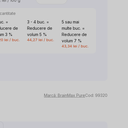
 lei / 100 g
luare
:
cantitate
uc. =
3 - 4 buc. =
5 sau mai
ucere de
Reducere de
multe buc. =
um 3 %
volum 5 %
Reducere de
0 lei
/ buc.
44,27 lei
/ buc.
volum 7 %
43,34 lei
/ buc.
Marcă:
BrainMax Pure
Cod:
99320