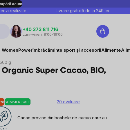
mpără acum
nzi realizate
Livrare gratuită de la
249
lei
Coş
+40 373 811 716
Luni-vineri: 8:00-16:00
de
46,60 lei
cumpărături
Vizualizare
Evaluare preţ:
9,32 lei / 100 g
 WomenPower
Îmbrăcăminte sport și accesorii
Alimente
Ali
 500 g
 Organic Super Cacao, BIO,
20 evaluare
ate
SUMMER SALE
Cacao provine din boabele de cacao care au