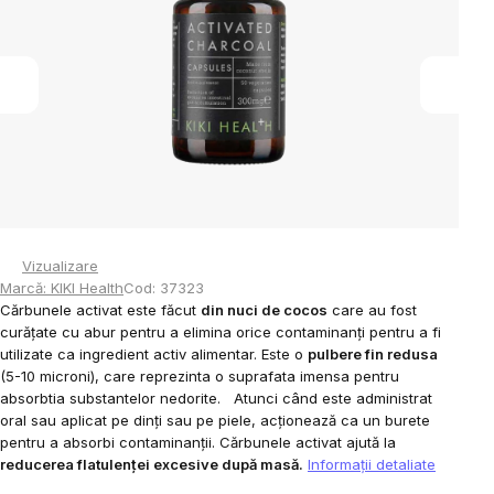
5
stele.
Vizualizare
Marcă:
KIKI Health
Cod:
37323
Cărbunele activat este făcut
din nuci de cocos
care au fost
curățate cu abur pentru a elimina orice contaminanți pentru a fi
utilizate ca ingredient activ alimentar.
Este o
pulbere fin redusa
(5-10 microni), care reprezinta o suprafata imensa pentru
absorbtia substantelor nedorite.
Atunci când este administrat
oral sau aplicat pe dinți sau pe piele, acționează ca un burete
pentru a absorbi contaminanții.
Cărbunele activat ajută la
reducerea flatulenței excesive după masă.
Informaţii detaliate