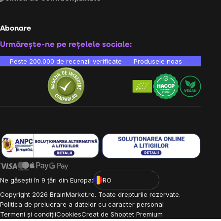
Abonare
Urmărește-ne pe rețelele sociale:
Peste 200.000 de recenzii verificate
Produsele noastre sunt testa
Ne găsești în 9 țări din Europa:
RO
Copyright
2026
BrainMarket.ro. Toate drepturile rezervate.
Politica de prelucrare a datelor cu caracter personal
Termeni și condiții
Cookies
Creat de Shoptet Premium