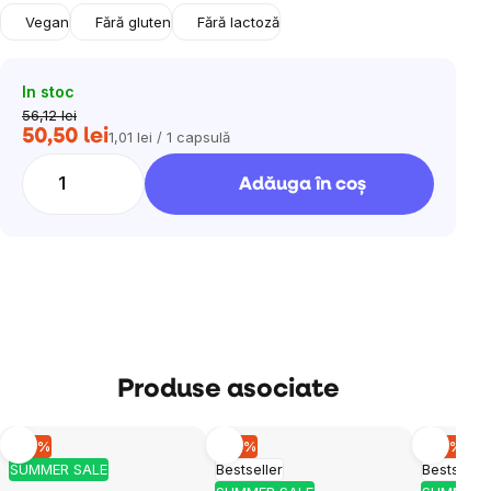
Vegan
Fără gluten
Fără lactoză
In stoc
56,12 lei
50,50 lei
1,01 lei / 1 capsulă
Evaluare
preţ:
Adăuga în coş
Produse asociate
–10 %
–10 %
–10 %
SUMMER SALE
Bestseller
Bestseller