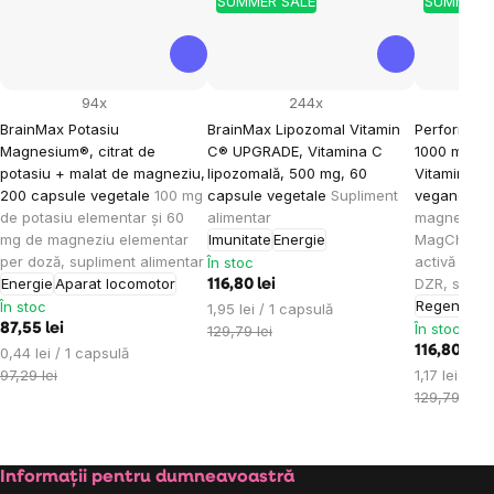
SUMMER SALE
SUMMER 
94x
244x
BrainMax Potasiu
BrainMax Lipozomal Vitamin
Performan
Magnesium®, citrat de
C® UPGRADE, Vitamina C
1000 mg, M
potasiu + malat de magneziu,
lipozomală, 500 mg, 60
Vitamina B
200 capsule vegetale
100 mg
capsule vegetale
Supliment
vegane
Cel
de potasiu elementar și 60
alimentar
magneziu bi
mg de magneziu elementar
Imunitate
Energie
MagChel® 
per doză, supliment alimentar
activă a vi
În stoc
Energie
Aparat locomotor
DZR, suplim
116,80 lei
Regenerar
În stoc
Evaluare
1,95 lei / 1 capsulă
În stoc
87,55 lei
preţ:
129,79 lei
Evaluare
116,80 lei
0,44 lei / 1 capsulă
preţ:
Evaluare
97,29 lei
1,17 lei / 1 
preţ:
129,79 lei
Subsol
Informații pentru dumneavoastră