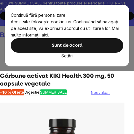
Treci
☀️−10% SUMMER SALE pentru toate produsele! Perioada: 1 Iulie - 31
August, 2026.
la
Continuă fără personalizare
Cumpără acum
conținut
Acest site folosește cookie-uri. Continuând să navigați
Peste 200.000 de recenzii verificate
Produsele noastre sunt testa
pe acest site, vă exprimați acordul cu utilizarea lor. Mai
Coş
multe informații
aici
.
de
cumpărături
Sunt de acord
Setări
Obiective
Digestie
Regenerarea intestinelor
Cărbune activat KIKI Health 300 mg, 50
capsule vegetale
–10 %
Oferte
Digestie
SUMMER SALE
Neevaluat
Evaluarea
medie
a
produsului
este
0,0
din