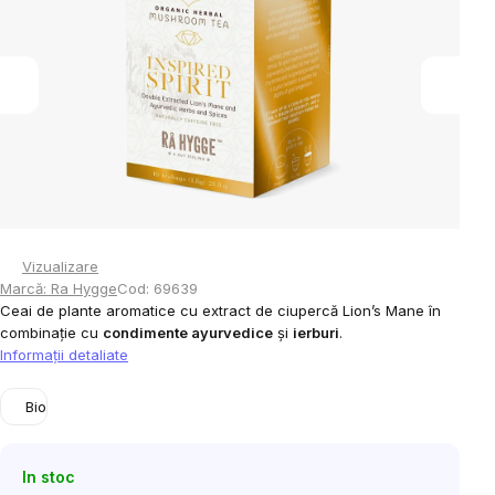
5
stele.
Vizualizare
Marcă:
Ra Hygge
Cod:
69639
Ceai de plante aromatice cu extract de ciupercă Lion’s Mane în
combinație cu
condimente ayurvedice
și
ierburi
.
Informaţii detaliate
Bio
In stoc