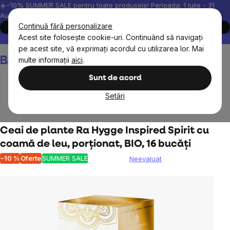
Treci
☀️−10% SUMMER SALE pentru toate produsele! Perioada: 1 Iulie - 31
August, 2026.
la
Continuă fără personalizare
Cumpără acum
conținut
Acest site folosește cookie-uri. Continuând să navigați
Peste 200.000 de recenzii verificate
Produsele noastre sunt testa
pe acest site, vă exprimați acordul cu utilizarea lor. Mai
Coş
multe informații
aici
.
de
cumpărături
Sunt de acord
Setări
Alimente
Ceai, cafea, cacao
Ceaiuri din plante
Ceai de plante Ra Hygge Inspired Spirit cu
coamă de leu, porționat, BIO, 16 bucăți
–10 %
Oferte
SUMMER SALE
Neevaluat
Evaluarea
medie
a
produsului
este
0,0
din