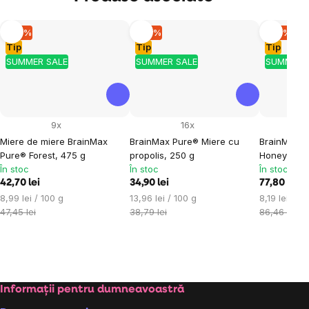
–10 %
–10 %
–10 %
Tip
Tip
Tip
SUMMER SALE
SUMMER SALE
SUMMER 
9x
16x
Miere de miere BrainMax
BrainMax Pure® Miere cu
BrainMax P
Pure® Forest, 475 g
propolis, 250 g
Honeydew 
În stoc
În stoc
În stoc
42,70 lei
34,90 lei
77,80 lei
Evaluare
Evaluare
Evaluare
8,99 lei / 100 g
13,96 lei / 100 g
8,19 lei / 10
preţ:
preţ:
preţ:
47,45 lei
38,79 lei
86,46 lei
Subsol
Informații pentru dumneavoastră