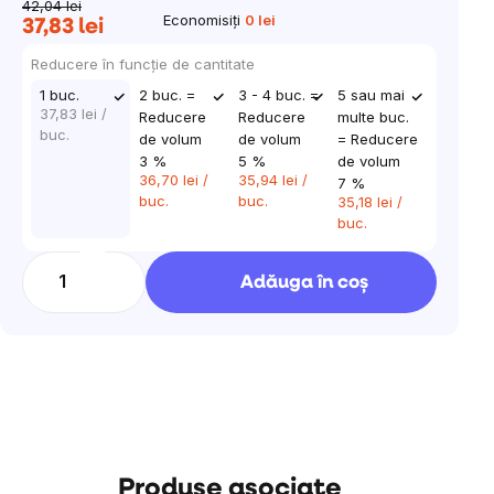
42,04 lei
Economisiţi
0 lei
37,83 lei
Evaluare
preţ:
Reducere în funcţie de cantitate
1 buc.
2 buc. =
3 - 4 buc. =
5 sau mai
37,83 lei
/
Reducere
Reducere
multe buc.
buc.
de volum
de volum
= Reducere
3 %
5 %
de volum
36,70 lei
/
35,94 lei
/
7 %
buc.
buc.
35,18 lei
/
buc.
Adăuga în coş
Produse asociate