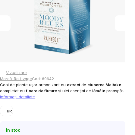
5
stele.
Vizualizare
Marcă:
Ra Hygge
Cod:
69642
Ceai de plante ușor armonizant cu
extract
de
ciuperca Maitake
completat cu
floare de fluture
și ulei esențial de
lămâie
proaspăt.
Informaţii detaliate
Bio
In stoc