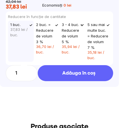
42,04 lei
Economisiţi
0 lei
37,83 lei
Evaluare
preţ:
Reducere în funcţie de cantitate
1 buc.
2 buc. =
3 - 4 buc. =
5 sau mai
37,83 lei
/
Reducere
Reducere
multe buc.
buc.
de volum
de volum
= Reducere
3 %
5 %
de volum
36,70 lei
/
35,94 lei
/
7 %
buc.
buc.
35,18 lei
/
buc.
Adăuga în coş
Produse asociate