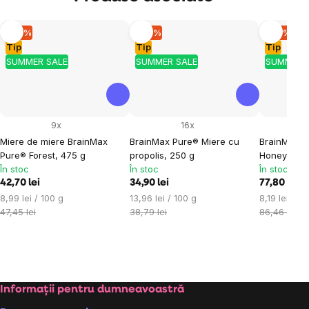
–10 %
–10 %
–10 %
Tip
Tip
Tip
SUMMER SALE
SUMMER SALE
SUMMER 
9x
16x
Miere de miere BrainMax
BrainMax Pure® Miere cu
BrainMax P
Pure® Forest, 475 g
propolis, 250 g
Honeydew 
În stoc
În stoc
În stoc
42,70 lei
34,90 lei
77,80 lei
Evaluare
Evaluare
Evaluare
8,99 lei / 100 g
13,96 lei / 100 g
8,19 lei / 10
preţ:
preţ:
preţ:
47,45 lei
38,79 lei
86,46 lei
Subsol
Informații pentru dumneavoastră