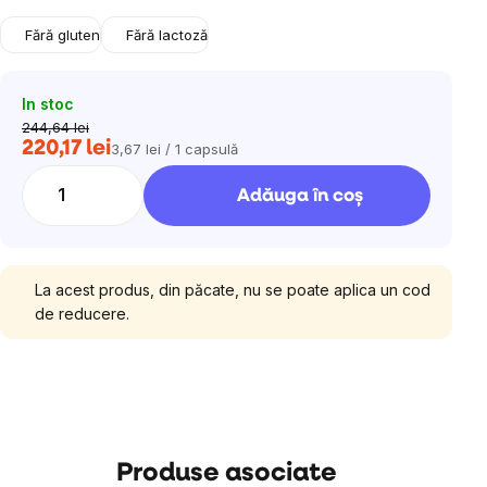
Fără gluten
Fără lactoză
In stoc
244,64 lei
220,17 lei
3,67 lei / 1 capsulă
Evaluare
preţ:
Adăuga în coş
La acest produs, din păcate, nu se poate aplica un cod
de reducere.
Produse asociate