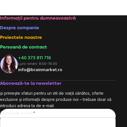
Subsol
Informații pentru dumneavoastră
Despre companie
Proiectele noastre
Persoană de contact
+40 373 811 716
Luni-vineri: 8:00-16:00
info@brainmarket.ro
Abonează-te la newsletter
și primește sfaturi pentru un stil de viață sănătos, oferte
exclusive și informații despre produse noi – trebuie doar să
introduci adresa ta de e-mail.
Adresă de e-mail