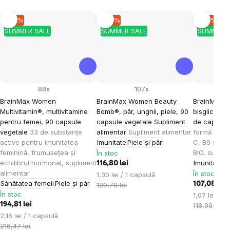
–10 %
–10 %
–10 %
SUMMER SALE
SUMMER SALE
SUMMER 
88x
107x
BrainMax Women
BrainMax Women Beauty
BrainMax I
Multivitamin®, multivitamine
Bomb®, păr, unghii, piele, 90
bisglicinat 
pentru femei, 90 capsule
capsule vegetale Supliment
de capsule
vegetale
33 de substanțe
alimentar
Supliment alimentar
formă chela
active pentru imunitatea
Imunitate
Piele și păr
C, B9 și B1
feminină, frumusețea și
BIO, suplim
În stoc
echilibrul hormonal, supliment
Imunitate
E
116,80 lei
alimentar
În stoc
Evaluare
1,30 lei / 1 capsulă
Sănătatea femeii
Piele și păr
preţ:
107,05 lei
129,79 lei
În stoc
Evaluare
1,07 lei / 1
194,81 lei
preţ:
118,96 lei
Evaluare
2,16 lei / 1 capsulă
preţ:
216,47 lei