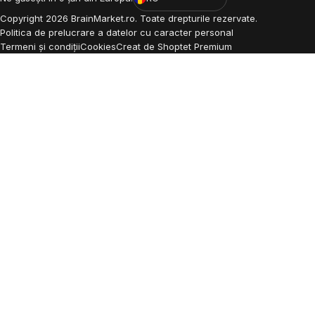
Copyright
2026
BrainMarket.ro. Toate drepturile rezervate.
Politica de prelucrare a datelor cu caracter personal
Termeni și condiții
Cookies
Creat de Shoptet Premium