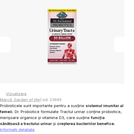
produsului
este
0,0
din
5
stele.
Vizualizare
Marcă:
Garden of life
Cod:
23695
Probioticele sunt importante pentru a susține
sistemul imunitar al
femeii.
Dr. Probiotice formulate Tractul urinar conține probiotice,
merișoare organice și vitamina D3, care susține
funcția
sănătoasă a tractului urinar
și
creșterea bacteriilor benefice.
Informaţii detaliate