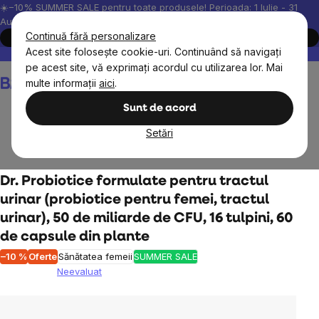
Treci
☀️−10% SUMMER SALE pentru toate produsele! Perioada: 1 Iulie - 31
August, 2026.
la
Continuă fără personalizare
Cumpără acum
conținut
Acest site folosește cookie-uri. Continuând să navigați
Peste 200.000 de recenzii verificate
Produsele noastre sunt testa
pe acest site, vă exprimați acordul cu utilizarea lor. Mai
Coş
multe informații
aici
.
de
cumpărături
Sunt de acord
Setări
Obiective
Digestie
Probiotice și Prebiotice
Dr. Probiotice formulate pentru tractul
urinar (probiotice pentru femei, tractul
urinar), 50 de miliarde de CFU, 16 tulpini, 60
de capsule din plante
–10 %
Oferte
Sănătatea femeii
SUMMER SALE
Neevaluat
Evaluarea
medie
a