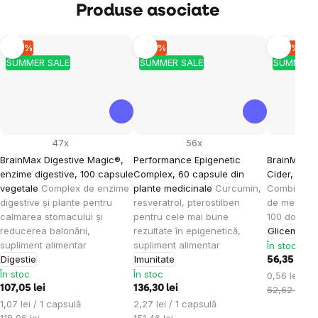
Produse asociate
–10 %
–10 %
–10 %
SUMMER SALE
SUMMER SALE
SUMMER 
47x
56x
BrainMax Digestive Magic®,
Performance Epigenetic
BrainMax C
enzime digestive, 100 capsule
Complex, 60 capsule din
Cider, 100 
vegetale
Complex de enzime
plante medicinale
Curcumin,
Combinație 
digestive și plante pentru
resveratrol, pterostilben
de mere în
calmarea stomacului și
pentru cele mai bune
100 doze, s
reducerea balonării,
rezultate în epigenetică,
Glicemia
supliment alimentar
supliment alimentar
În stoc
Digestie
Imunitate
56,35 lei
În stoc
În stoc
Evaluare
0,56 lei / 1
107,05 lei
136,30 lei
preţ:
62,62 lei
Evaluare
Evaluare
1,07 lei / 1 capsulă
2,27 lei / 1 capsulă
preţ:
preţ: