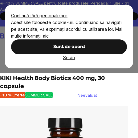
Treci
☀️−10% SUMMER SALE pentru toate produsele! Perioada: 1 Iulie - 31
August, 2026.
la
Continuă fără personalizare
Cumpără acum
conținut
Acest site folosește cookie-uri. Continuând să navigați
Peste 200.000 de recenzii verificate
Produsele noastre sunt testa
pe acest site, vă exprimați acordul cu utilizarea lor. Mai
Coş
multe informații
aici
.
de
cumpărături
Sunt de acord
Setări
Obiective
Digestie
Probiotice și Prebiotice
KIKI Health Body Biotics 400 mg, 30
capsule
–10 %
Oferte
SUMMER SALE
Neevaluat
Evaluarea
medie
a
produsului
este
0,0
din