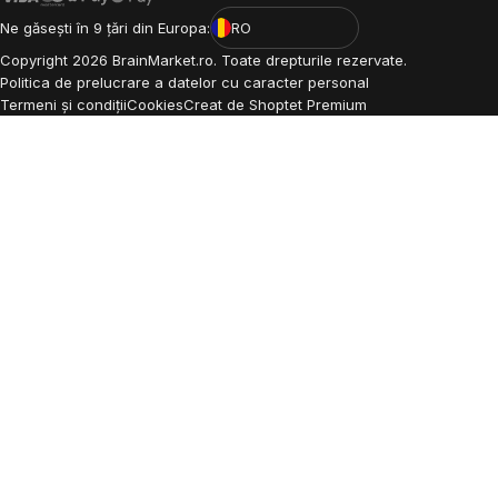
Ne găsești în 9 țări din Europa:
RO
Copyright
2026
BrainMarket.ro. Toate drepturile rezervate.
Politica de prelucrare a datelor cu caracter personal
Termeni și condiții
Cookies
Creat de Shoptet Premium