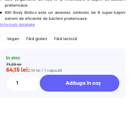
prietenoase.
KIKI Body Biotics este un amestec simbiotic de 8 super-tulpini
extrem de eficiente de bacterii prietenoase.
Informaţii detaliate
Vegan
Fără gluten
Fără lactoză
In stoc
71,29 lei
64,15 lei
2,14 lei / 1 capsulă
Evaluare
preţ:
Adăuga în coş