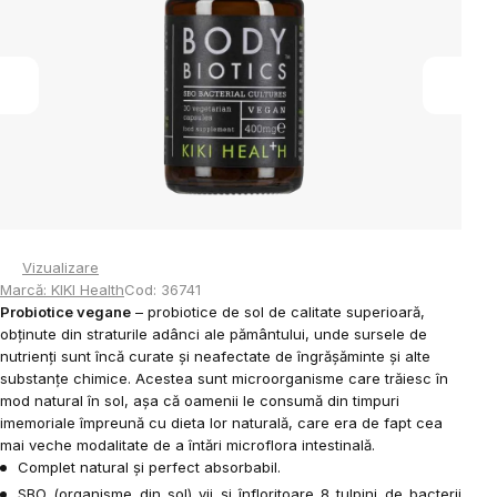
5
stele.
Vizualizare
Marcă:
KIKI Health
Cod:
36741
Probiotice vegane
– probiotice de sol de calitate superioară,
obținute din straturile adânci ale pământului, unde sursele de
nutrienți sunt încă curate și neafectate de îngrășăminte și alte
substanțe chimice.
Acestea sunt microorganisme care trăiesc în
mod natural în sol, așa că oamenii le consumă din timpuri
imemoriale împreună cu dieta lor naturală, care era de fapt cea
mai veche modalitate de a întări microflora intestinală.
Complet natural și perfect absorbabil.
SBO (organisme din sol) vii și înfloritoare
8 tulpini de bacterii