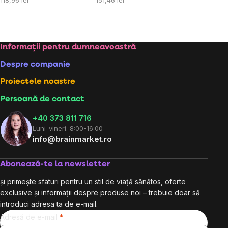
118,96 lei
151,46 lei
Subsol
Informații pentru dumneavoastră
Despre companie
Proiectele noastre
Persoană de contact
+40 373 811 716
Luni-vineri: 8:00-16:00
info@brainmarket.ro
Abonează-te la newsletter
și primește sfaturi pentru un stil de viață sănătos, oferte
exclusive și informații despre produse noi – trebuie doar să
introduci adresa ta de e-mail.
Adresă de e-mail