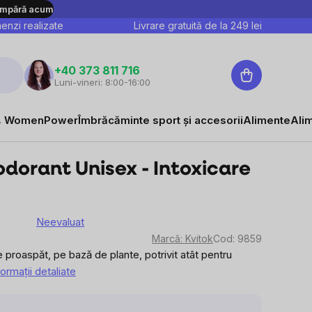
mpără acum
nzi realizate
Livrare gratuită de la
249
lei
Coş
+40 373 811 716
Luni-vineri: 8:00-16:00
de
cumpărături
 WomenPower
Îmbrăcăminte sport și accesorii
Alimente
Ali
odorant Unisex - Intoxicare
Neevaluat
area
Marcă:
Kvitok
Cod:
9859
e
 proaspăt, pe bază de plante, potrivit atât pentru
formaţii detaliate
sului