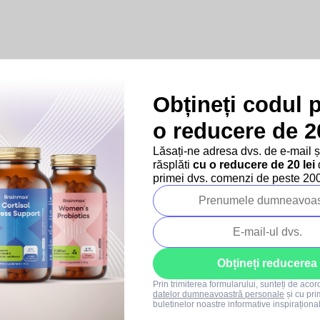
Obțineți codul 
o reducere de 20
Produse asociate
Lăsați-ne adresa dvs. de e-mail 
răsplăti
cu o reducere de 20 lei
d
primei dvs. comenzi de peste 200 
Obțineți reducerea
Prin trimiterea formularului, sunteți de aco
datelor dumneavoastră personale
și cu pri
buletinelor noastre informative inspiraționa