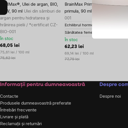
WellMax®, Ulei de argan, BIO,
BrainMax Primrose oil, ulei de
RAW, 90 ml
Ulei din sâmburi de
primula, 90 ml
certificat CZ-BIO
argan pentru hidratarea și
001
hrănirea pielii / *certificat CZ-
Echilibrul hormonal
BIO-001
Sănătatea femeii
În stoc
În stoc
68,05 lei
62,23 lei
Evaluare
75,61 lei / 100 ml
Evaluare
69,14 lei / 100 ml
preţ:
75,62 lei
preţ:
77,79 lei
Subsol
Informații pentru dumneavoastră
Despre co
Contacte
Despre noi
Produsele dumneavoastră preferate
Întrebări frecvente
Livrare și plată
Reclamații și returnări