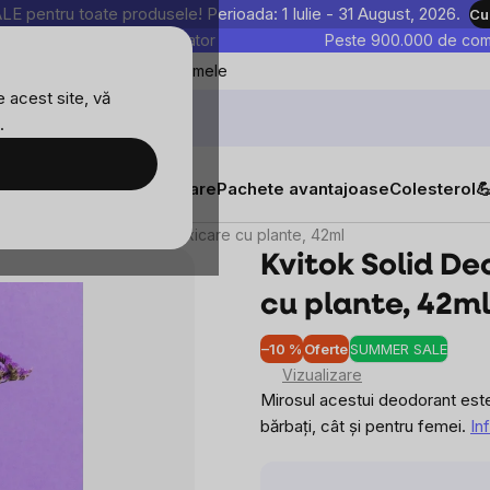
entru toate produsele! Perioada: 1 Iulie - 31 August, 2026.
Cu
astre sunt testate în laborator
Peste 900.000 de come
Blog
Favoritele mele
 acest site, vă
.
tăți
Suplimente alimentare
Pachete avantajoase
Colesterol

id Deodorant Unisex - Intoxicare cu plante, 42ml
Kvitok Solid De
cu plante, 42ml
–10 %
Oferte
SUMMER SALE
Evalu
Vizualizare
medi
Mirosul acestui deodorant este
a
bărbați, cât și pentru femei.
In
produ
este