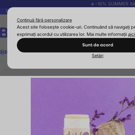
Treci
☀️−10% SUMMER SALE p
la
Peste 200.000 de recenzii verificate
Produsele no
conținut
Continuă fără personalizare
Acest site folosește cookie-uri. Continuând să navigați pe
exprimați acordul cu utilizarea lor. Mai multe informații
aici
Căutare
Sunt de acord
BrainMax
Sport
Imunitate
Femei
Bărbați
Copii
Obiective
Nou
Setări
Cosmetice naturale
Deodorante
Kvitok Sol