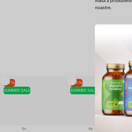
înaltă a produselor
noastre.
–10 %
–20 %
SUMMER SALE
SUMMER SALE
5x
4x