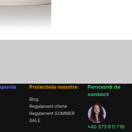
-
mpanie
Proiectele noastre
Persoană de
contact
Blog
Regulament oferte
Regulament SUMMER
SALE
+40 373 811 716