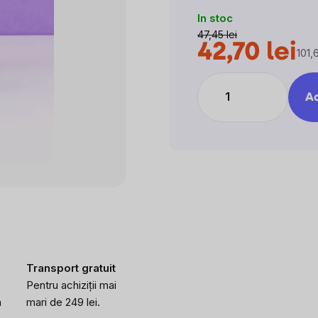
0,0
In stoc
din
47,45 lei
5
42,70 lei
stele.
101,6
Eval
preţ:
Ad
Transport gratuit
Pentru achiziții mai
a
mari de 249 lei.