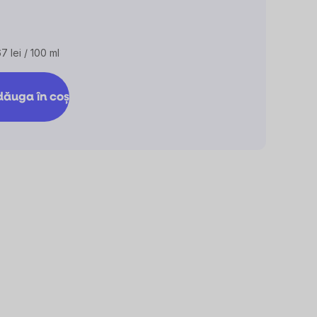
7 lei / 100 ml
uare
ăuga în coş