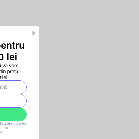
×
pentru
 lei
și vă vom
in prețul
lei.
rd cu
prelucrarea
mirea
le.