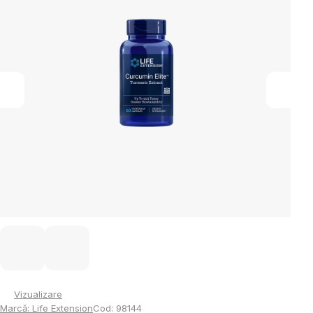
5
stele.
Vizualizare
Marcă:
Life Extension
Cod:
98144