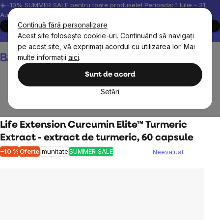
Treci
☀️−10% SUMMER SALE pentru toate produsele! Perioada: 1 Iulie - 31
August, 2026.
la
Continuă fără personalizare
Cumpără acum
conținut
Acest site folosește cookie-uri. Continuând să navigați
Peste 200.000 de recenzii verificate
Produsele noastre sunt testa
pe acest site, vă exprimați acordul cu utilizarea lor. Mai
Coş
multe informații
aici
.
de
cumpărături
Sunt de acord
Setări
Obiective
Life Extension Curcumin Elite™ Turmeric
Extract - extract de turmeric, 60 capsule
–10 %
Oferte
Imunitate
SUMMER SALE
Neevaluat
Evaluarea
medie
a
produsului
este
0,0
din