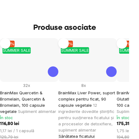
Produse asociate
–10 %
–10 %
–10 %
SUMMER SALE
SUMMER SALE
SUMMER 
32x
8x
BrainMax Quercetin &
BrainMax Liver Power, suport
BrainMax S
Bromelain, Quercetin &
complex pentru ficat, 90
Glutathion
Bromelain, 100 capsule
capsule vegetale
12
100 capsul
vegetale
Supliment alimentar
ingrediente dovedite științific
Supliment a
În stoc
pentru susținerea ficatului și
În stoc
a proceselor de detoxifiere,
116,80 lei
175,31 lei
supliment alimentar
Evaluare
Evaluare
1,17 lei / 1 capsulă
1,75 lei / 1
Sănătatea ficatului
preţ:
preţ:
129,79 lei
194,80 lei