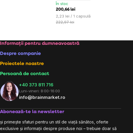
În stoc
200,66 lei
Evaluare
2,23 lei / 1 capsulă
preţ:
222,97 lei
Subsol
Informații pentru dumneavoastră
Despre companie
Proiectele noastre
Persoană de contact
+40 373 811 716
Luni-vineri: 8:00-16:00
info@brainmarket.ro
Abonează-te la newsletter
și primește sfaturi pentru un stil de viață sănătos, oferte
exclusive și informații despre produse noi – trebuie doar să