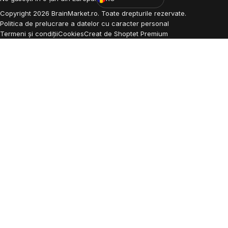
Copyright
2026
BrainMarket.ro. Toate drepturile rezervate.
Politica de prelucrare a datelor cu caracter personal
Termeni și condiții
Cookies
Creat de Shoptet Premium