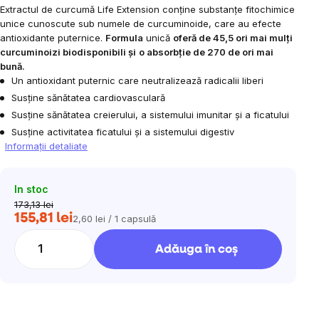
Extractul de curcumă Life Extension conține substanțe fitochimice
unice cunoscute sub numele de curcuminoide, care au efecte
antioxidante puternice.
Formula
unică
oferă de 45,5 ori mai mulți
curcuminoizi biodisponibili și
o absorbție de 270 de ori mai
bună.
Un antioxidant puternic care neutralizează radicalii liberi
Susține sănătatea cardiovasculară
Susține sănătatea creierului, a sistemului imunitar și a ficatului
Susține activitatea ficatului și a sistemului digestiv
Informaţii detaliate
In stoc
173,13 lei
155,81 lei
2,60 lei / 1 capsulă
Evaluare
preţ:
Adăuga în coş