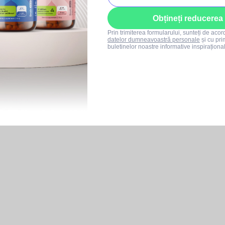
Obțineți reducerea
Prin trimiterea formularului, sunteți de aco
datelor dumneavoastră personale
și cu pri
buletinelor noastre informative inspiraționa