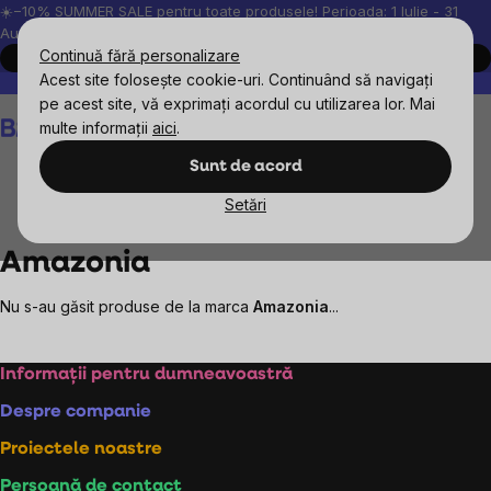
Treci
☀️−10% SUMMER SALE pentru toate produsele! Perioada: 1 Iulie - 31
August, 2026.
la
Continuă fără personalizare
Cumpără acum
conținut
Acest site folosește cookie-uri. Continuând să navigați
Peste 200.000 de recenzii verificate
Produsele noastre sunt testa
pe acest site, vă exprimați acordul cu utilizarea lor. Mai
Coş
multe informații
aici
.
de
cumpărături
Sunt de acord
Setări
Mărcile vândute
Amazonia
Amazonia
Nu s-au găsit produse de la marca
Amazonia
...
Subsol
Informații pentru dumneavoastră
Despre companie
Proiectele noastre
Persoană de contact