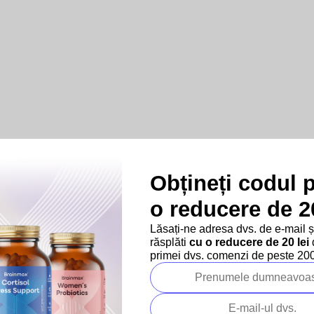
Obțineți codul 
o reducere de 20
Lăsați-ne adresa dvs. de e-mail 
răsplăti
cu o reducere de 20 lei
d
primei dvs. comenzi de peste 200 