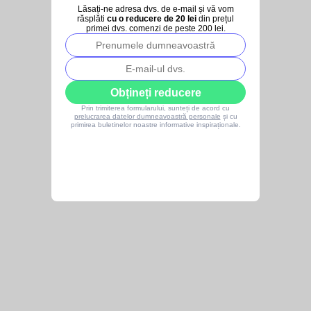
Lăsați-ne adresa dvs. de e-mail și vă vom
răsplăti
cu o reducere de 20 lei
din prețul
primei dvs. comenzi de peste 200 lei.
Obțineți reducere
Prin trimiterea formularului, sunteți de acord cu
prelucrarea datelor dumneavoastră personale
și cu
primirea buletinelor noastre informative inspiraționale.