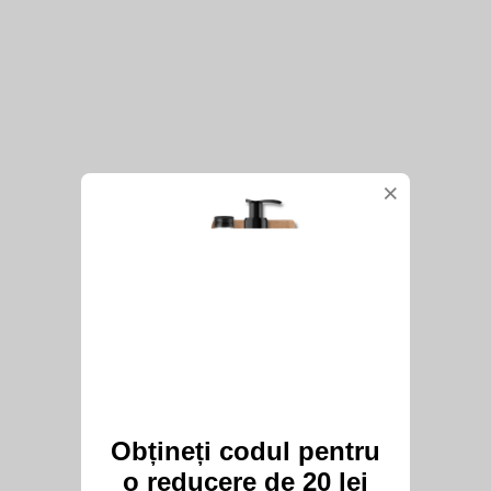
×
Obțineți codul pentru
o reducere de 20 lei