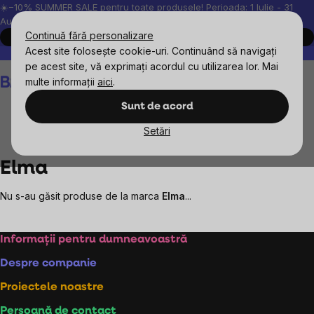
Treci
☀️−10% SUMMER SALE pentru toate produsele! Perioada: 1 Iulie - 31
August, 2026.
la
Continuă fără personalizare
Cumpără acum
conținut
Acest site folosește cookie-uri. Continuând să navigați
Peste 200.000 de recenzii verificate
Produsele noastre sunt testa
pe acest site, vă exprimați acordul cu utilizarea lor. Mai
Coş
multe informații
aici
.
de
cumpărături
Sunt de acord
Setări
Mărcile vândute
Elma
Elma
Nu s-au găsit produse de la marca
Elma
...
Subsol
Informații pentru dumneavoastră
Despre companie
Proiectele noastre
Persoană de contact