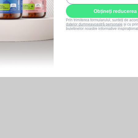
Obțineți reducerea
Prin trimiterea formularului, sunteți de aco
datelor dumneavoastră personale
și cu pri
buletinelor noastre informative inspiraționa