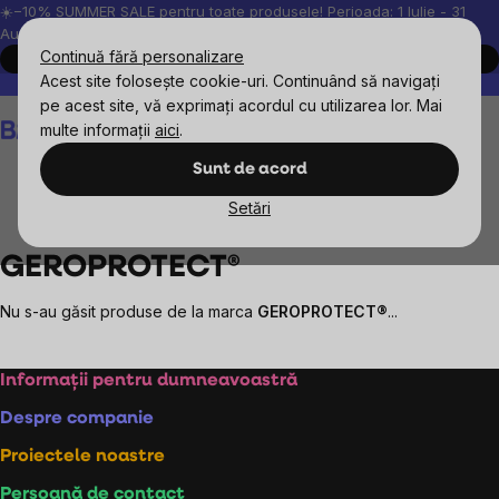
Treci
☀️−10% SUMMER SALE pentru toate produsele! Perioada: 1 Iulie - 31
August, 2026.
la
Continuă fără personalizare
Cumpără acum
conținut
Acest site folosește cookie-uri. Continuând să navigați
Peste 200.000 de recenzii verificate
Produsele noastre sunt testa
pe acest site, vă exprimați acordul cu utilizarea lor. Mai
Coş
multe informații
aici
.
de
cumpărături
Sunt de acord
Setări
Mărcile vândute
GEROPROTECT®
GEROPROTECT®
Nu s-au găsit produse de la marca
GEROPROTECT®
...
Subsol
Informații pentru dumneavoastră
Despre companie
Proiectele noastre
Persoană de contact