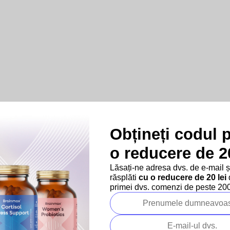
Obțineți codul 
o reducere de 20
Lăsați-ne adresa dvs. de e-mail 
răsplăti
cu o reducere de 20 lei
d
primei dvs. comenzi de peste 200 