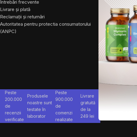
Întrebări frecvente
Livrare și plată
Reclamații și returnări
Autoritatea pentru protectia consumatorului
(ANPC)
Peste
Peste
Produsele
Livrare
200.000
900.000
noastre sunt
gratuită
de
de
testate în
de la
recenzii
comenzi
laborator
249
lei
verificate
realizate