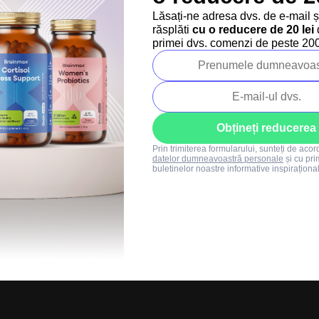
Regulament SUMMER
Lăsați-ne adresa dvs. de e-mail 
SALE
răsplăti
cu o reducere de 20 lei
d
+40 373 811 716
primei dvs. comenzi de peste 200 
Luni-vineri: 8:00-16:00
info@brainmarket.
Obțineți reducerea
Prin trimiterea formularului, sunteți de aco
datelor dumneavoastră personale
și cu pri
buletinelor noastre informative inspiraționa