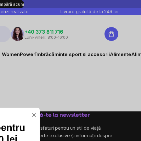
mpără acum
nzi realizate
Livrare gratuită de la
249
lei
Coş
+40 373 811 716
Luni-vineri: 8:00-16:00
de
cumpărături
 WomenPower
Îmbrăcăminte sport și accesorii
Alimente
Ali
×
Abonează-te la newsletter
pentru
și primește sfaturi pentru un stil de viață
sănătos, oferte exclusive și informații despre
 lei