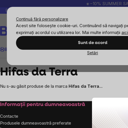
Treci
☀️−10% SUMMER SALE p
la
Peste 200.000 de recenzii verificate
Produsele no
conținut
Continuă fără personalizare
Acest site folosește cookie-uri. Continuând să navigați pe
exprimați acordul cu utilizarea lor. Mai multe informații
aici
Căutare
Sunt de acord
BrainMax
Sport
Imunitate
Femei
Bărbați
Copii
Obiective
Nou
Setări
Mărcile vândute
Hifas da Terra
Hifas da Terra
Nu s-au găsit produse de la marca
Hifas da Terra
...
Subsol
Informații pentru dumneavoastră
Despre co
Contacte
Despre noi
Produsele dumneavoastră preferate