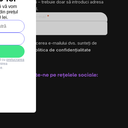
produse noi – trebuie doar să introduci adresa
și vă vom
ta de e-mail.
in prețul
Adresă de e-mail
lei.
ro
Prin introducerea e-mailului dvs. sunteți de
acord cu
politica de confidențialitate
rd cu
prelucrarea
mirea
Abonare
le.
Urmărește-ne pe rețelele sociale: