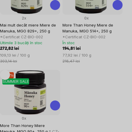
2x
0x
Mai mult decât miere Miere de
More Than Honey Miere de
Manuka, MGO 829+, 250 g
Manuka, MGO 514+, 250 g
*Certificat CZ-BIO-002
*Certificat CZ-BIO-002
Ultimile 3 bucăți în stoc
În stoc
272,82 lei
194,81 lei
Evaluare
Evaluare
109,13 lei / 100 g
77,92 lei / 100 g
preţ:
preţ:
303,14 lei
216,47 lei
–10 %
SUMMER SALE
0x
More Than Honey Miere
Manuka, MGO 90+, 250 g
* CZ-