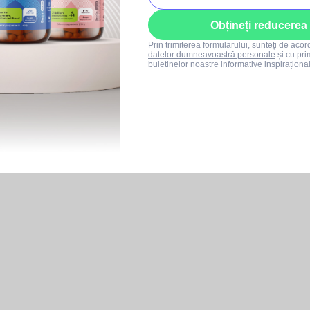
Obțineți reducerea
Prin trimiterea formularului, sunteți de aco
datelor dumneavoastră personale
și cu pri
buletinelor noastre informative inspiraționa