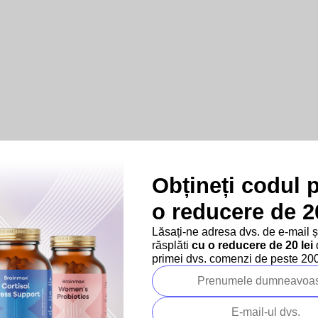
Obțineți codul 
o reducere de 20
Lăsați-ne adresa dvs. de e-mail 
răsplăti
cu o reducere de 20 lei
d
primei dvs. comenzi de peste 200 