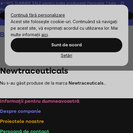
Treci
☀️−10% SUMMER SALE pentru toate produsele! Perioada: 1 Iulie - 31
August, 2026.
la
Continuă fără personalizare
Cumpără acum
conținut
Acest site folosește cookie-uri. Continuând să navigați
Peste 200.000 de recenzii verificate
Produsele noastre sunt testa
pe acest site, vă exprimați acordul cu utilizarea lor. Mai
Coş
multe informații
aici
.
de
cumpărături
Sunt de acord
Setări
Mărcile vândute
Newtraceuticals
Newtraceuticals
Nu s-au găsit produse de la marca
Newtraceuticals
...
Subsol
Informații pentru dumneavoastră
Despre companie
Proiectele noastre
Persoană de contact