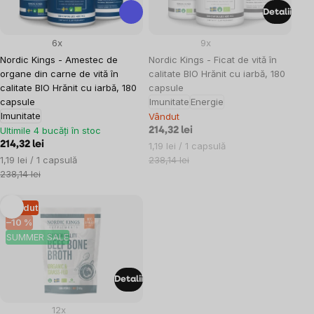
Detalii
6x
9x
Nordic Kings - Amestec de
Nordic Kings - Ficat de vită în
organe din carne de vită în
calitate BIO Hrănit cu iarbă, 180
calitate BIO Hrănit cu iarbă, 180
capsule
capsule
Imunitate
Energie
Imunitate
Vândut
Ultimile 4 bucăți în stoc
214,32 lei
214,32 lei
Evaluare
1,19 lei / 1 capsulă
Evaluare
preţ:
1,19 lei / 1 capsulă
238,14 lei
preţ:
238,14 lei
Vândut
–10 %
SUMMER SALE
Detalii
12x