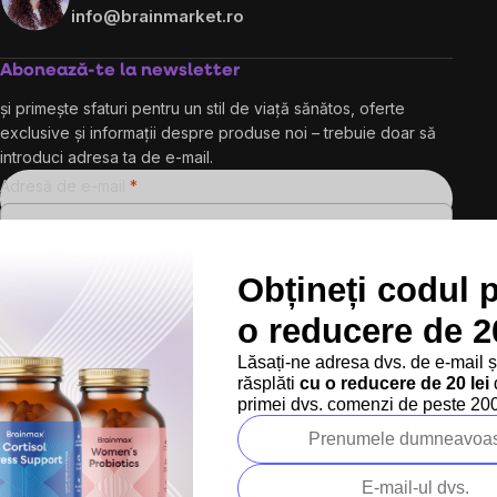
info@brainmarket.ro
Abonează-te la newsletter
și primește sfaturi pentru un stil de viață sănătos, oferte
exclusive și informații despre produse noi – trebuie doar să
introduci adresa ta de e-mail.
Adresă de e-mail
Obțineți codul 
Prin introducerea e-mailului dvs. sunteți de acord cu
o reducere de 20
politica de confidențialitate
Lăsați-ne adresa dvs. de e-mail 
răsplăti
cu o reducere de 20 lei
d
Abonare
primei dvs. comenzi de peste 200 
Urmărește-ne pe rețelele sociale:
Peste 200.000 de recenzii verificate
Produsele noastre sunt testa