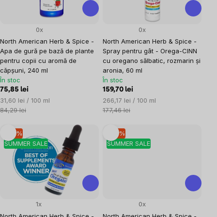
0x
0x
North American Herb & Spice -
North American Herb & Spice -
Apa de gură pe bază de plante
Spray pentru gât - Orega-CINN
pentru copii cu aromă de
cu oregano sălbatic, rozmarin și
căpșuni, 240 ml
aronia, 60 ml
În stoc
În stoc
75,85 lei
159,70 lei
Evaluare
Evaluare
31,60 lei / 100 ml
266,17 lei / 100 ml
preţ:
preţ:
84,29 lei
177,46 lei
–10 %
–10 %
SUMMER SALE
SUMMER SALE
1x
0x
North American Herb & Spice -
North American Herb & Spice -