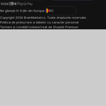
Ne găsești în 9 țări din Europa:
RO
Copyright
2026
BrainMarket.ro. Toate drepturile rezervate.
Politica de prelucrare a datelor cu caracter personal
Termeni și condiții
Cookies
Creat de Shoptet Premium