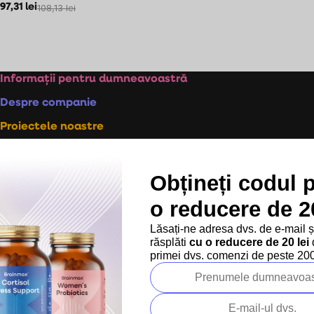
97,31 lei
108,13 lei
Controlul
listărilor
Subsol
Informații pentru dumneavoastră
Despre companie
Proiectele noastre
Persoană de contact
+40 373 811 716
Obțineți codul 
Luni-vineri: 8:00-16:00
o reducere de 20
info@brainmarket.ro
Lăsați-ne adresa dvs. de e-mail 
Abonează-te la newsletter
răsplăti
cu o reducere de 20 lei
d
primei dvs. comenzi de peste 200 
și primește sfaturi pentru un stil de viață sănătos, oferte
exclusive și informații despre produse noi – trebuie doar să
introduci adresa ta de e-mail.
Adresă de e-mail