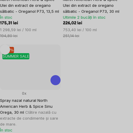
Ulei din extract de oregano
Ulei din extract de oregano
sălbatic - Oreganol P73, 13,5 ml
sălbatic - Oreganol P73, 30 ml
În stoc
Ultimile 2 bucăți în stoc
175,31 lei
226,02 lei
Evaluare
Evaluare
1 298,59 lei / 100 ml
753,40 lei / 100 ml
preţ:
preţ:
194,80 lei
251,14 lei
–10 %
SUMMER SALE
0x
Spray nazal natural North
American Herb & Spice Sinu
Orega, 30 ml
Clătire nazală cu
extracte de condimente și sare
de mare.
În stoc