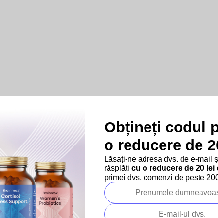
Obțineți codul 
o reducere de 20
Lăsați-ne adresa dvs. de e-mail 
răsplăti
cu o reducere de 20 lei
d
primei dvs. comenzi de peste 200 