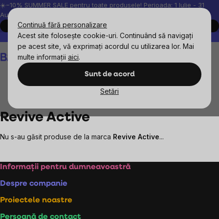
Treci
☀️−10% SUMMER SALE pentru toate produsele! Perioada: 1 Iulie - 31
August, 2026.
la
Continuă fără personalizare
Cumpără acum
conținut
Acest site folosește cookie-uri. Continuând să navigați
Peste 200.000 de recenzii verificate
Produsele noastre sunt testa
pe acest site, vă exprimați acordul cu utilizarea lor. Mai
Coş
multe informații
aici
.
de
cumpărături
Sunt de acord
Setări
Mărcile vândute
Revive Active
Revive Active
Nu s-au găsit produse de la marca
Revive Active
...
Subsol
Informații pentru dumneavoastră
Despre companie
Proiectele noastre
Persoană de contact