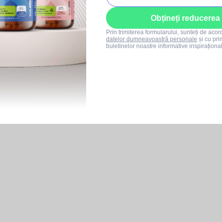
Obțineți reducerea
Prin trimiterea formularului, sunteți de aco
datelor dumneavoastră personale
și cu pri
buletinelor noastre informative inspiraționa