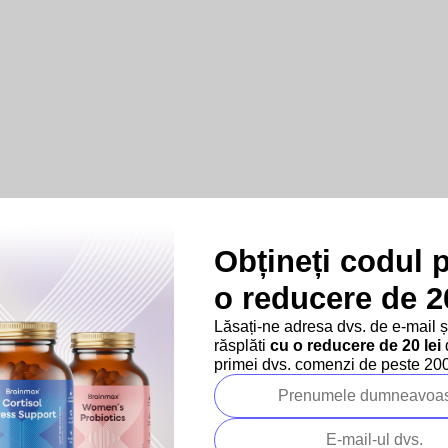
Obțineți codul 
o reducere de 20
Lăsați-ne adresa dvs. de e-mail 
răsplăti
cu o reducere de 20 lei
d
primei dvs. comenzi de peste 200 