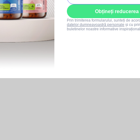
Obțineți reducerea
Prin trimiterea formularului, sunteți de aco
datelor dumneavoastră personale
și cu pri
buletinelor noastre informative inspiraționa