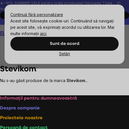
Treci
☀️−10% SUMMER SALE pentru toate produsele! Perioada: 1 Iulie - 31
August, 2026.
la
Continuă fără personalizare
Cumpără acum
conținut
Acest site folosește cookie-uri. Continuând să navigați
Peste 200.000 de recenzii verificate
Produsele noastre sunt testa
pe acest site, vă exprimați acordul cu utilizarea lor. Mai
Coş
multe informații
aici
.
de
cumpărături
Sunt de acord
Setări
Mărcile vândute
Stevikom
Stevikom
Nu s-au găsit produse de la marca
Stevikom
...
Subsol
Informații pentru dumneavoastră
Despre companie
Proiectele noastre
Persoană de contact