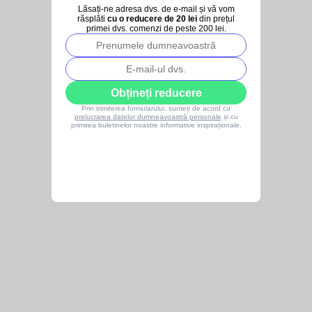
Lăsați-ne adresa dvs. de e-mail și vă vom
răsplăti
cu o reducere de 20 lei
din prețul
primei dvs. comenzi de peste 200 lei.
Obțineți reducere
Prin trimiterea formularului, sunteți de acord cu
prelucrarea datelor dumneavoastră personale
și cu
primirea buletinelor noastre informative inspiraționale.