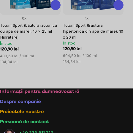
0x
1x
Totum Sport (băutură izotonică
Totum Sport (Bautura
cu apă de mare), 10 x 25 ml
hipertonica din apa de mare), 10
Hidratare
x 20 ml
În stoc
În stoc
120,90 lei
120,90 lei
Evaluare
Evaluare
604,50 lei / 100 ml
483,60 lei / 100 ml
preţ:
preţ:
134,34 lei
134,34 lei
Controlul
listărilor
Subsol
Informații pentru dumneavoastră
Despre companie
Proiectele noastre
Persoană de contact
+40 373 811 716