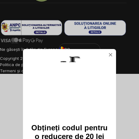
Ne găsești în 9 țări din Europa:
RO
×
Copyright
2026
BrainMarket.ro. Toate drepturile rezervate.
Politica de prelucrare a datelor cu caracter personal
Termeni și condiții
Cookies
Creat de Shoptet Premium
Obțineți codul pentru
o reducere de 20 lei