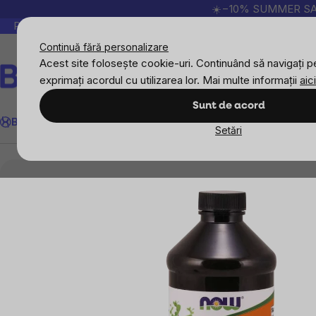
Treci
☀️−10% SUMMER SALE p
la
Peste 200.000 de recenzii verificate
Produsele no
conținut
Continuă fără personalizare
Acest site folosește cookie-uri. Continuând să navigați pe
exprimați acordul cu utilizarea lor. Mai multe informații
aici
Căutare
Sunt de acord
BrainMax
Sport
Imunitate
Femei
Bărbați
Copii
Obiective
Nou
Setări
Suplimente alimentare
NOW Chlorophyll Liquid (C