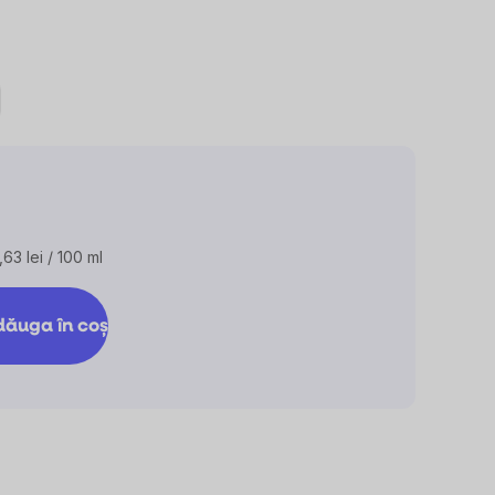
,63 lei / 100 ml
aluare
eţ:
ăuga în coş