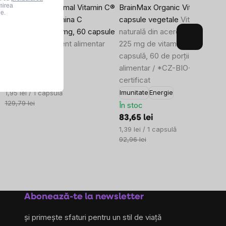
mirea
BrainMax Lipozomal Vitamin C®
BrainMax Organic Vitamin C, 6
le.
UPGRADE, Vitamina C
capsule vegetale
Vitamina C
lipozomală, 500 mg, 60 capsule
naturală din acerola ecologică,
vegetale
Supliment alimentar
225 mg de vitamina C per
capsulă, 60 de porții, suplimen
Imunitate
Energie
alimentar / *CZ-BIO-001
În stoc
certificat
116,80 lei
Evaluare
Imunitate
Energie
1,95 lei / 1 capsulă
preţ:
129,79 lei
În stoc
83,65 lei
Evaluare
1,39 lei / 1 capsulă
preţ:
92,96 lei
Abonează-te la newsletter
și primește sfaturi pentru un stil de viață