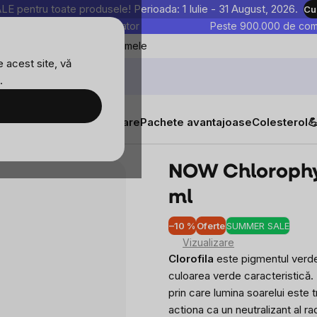
entru toate produsele! Perioada: 1 Iulie - 31 August, 2026.
Cu
astre sunt testate în laborator
Peste 900.000 de come
Blog
Favoritele mele
 acest site, vă
.
tăți
Suplimente alimentare
Pachete avantajoase
Colesterol

hlorophyll), 473 ml
NOW Chlorophyll
ml
–10 %
Oferte
SUMMER SALE
Evalu
Vizualizare
medi
Clorofila
este pigmentul verde 
a
culoarea verde caracteristică.
produ
prin care lumina soarelui este
este
actiona ca un neutralizant al rad