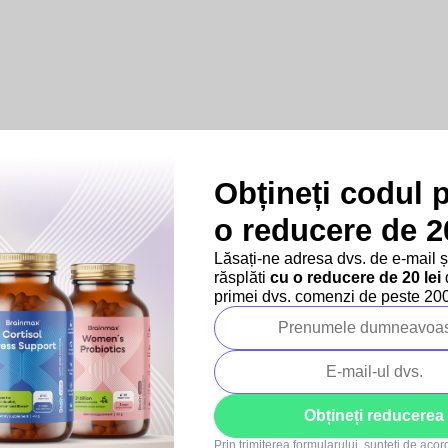
Obțineți codul 
Produse asociate
o reducere de 20
Lăsați-ne adresa dvs. de e-mail 
răsplăti
cu o reducere de 20 lei
d
–10 %
–10 %
primei dvs. comenzi de peste 200 
Bestseller
SUMMER SALE
SUMMER SALE
Obțineți reducerea
467x
47x
Prin trimiterea formularului, sunteți de aco