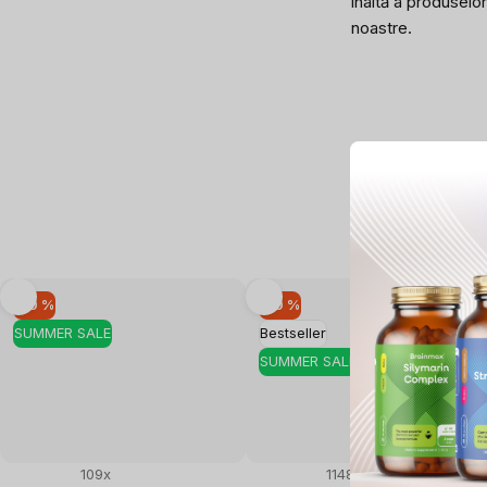
înaltă a produselor
noastre.
–10 %
–10 %
SUMMER SALE
Bestseller
SUMMER SALE
109x
1148x