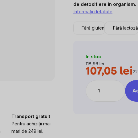
0,0
de detoxifiere in organism.
din
Informaţii detaliate
5
stele.
Fără gluten
Fără lactoză
In stoc
118,96 lei
107,05 lei
22
Ev
pr
Ad
Transport gratuit
Pentru achiziții mai
a
mari de 249 lei.