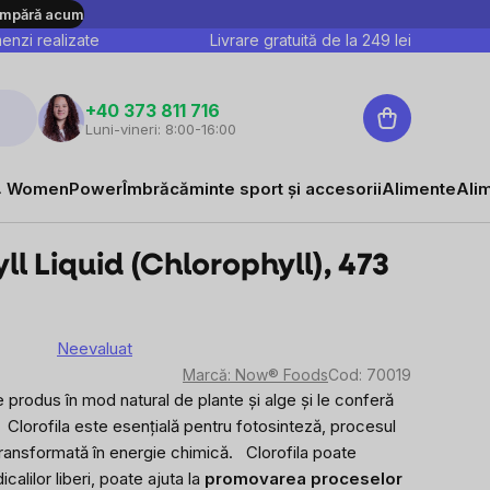
mpără acum
nzi realizate
Livrare gratuită de la
249
lei
Coş
+40 373 811 716
Luni-vineri: 8:00-16:00
de
cumpărături
 WomenPower
Îmbrăcăminte sport și accesorii
Alimente
Ali
 Liquid (Chlorophyll), 473
Neevaluat
area
Marcă:
Now® Foods
Cod:
70019
e
produs în mod natural de plante și alge și le conferă
Clorofila este esențială pentru fotosinteză, procesul
sului
 transformată în energie chimică.
Clorofila poate
icalilor liberi, poate ajuta la
promovarea proceselor