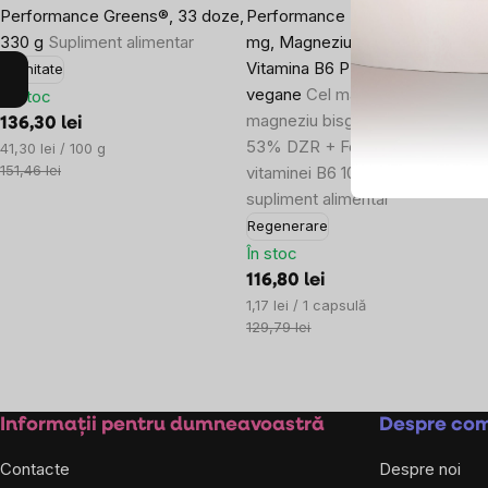
Performance Greens®, 33 doze,
Performance Magnesium® 1000
330 g
Supliment alimentar
mg, Magneziu 200 mg +
Vitamina B6 P5P, 100 capsule
Imunitate
vegane
Cel mai bine absorbit
În stoc
magneziu bisglicinat MagChel®
136,30 lei
53% DZR + Forma activă a
Evaluare
41,30 lei / 100 g
preţ:
151,46 lei
vitaminei B6 100% DZR,
supliment alimentar
Regenerare
În stoc
116,80 lei
Evaluare
1,17 lei / 1 capsulă
preţ:
129,79 lei
Subsol
Informații pentru dumneavoastră
Despre co
Contacte
Despre noi