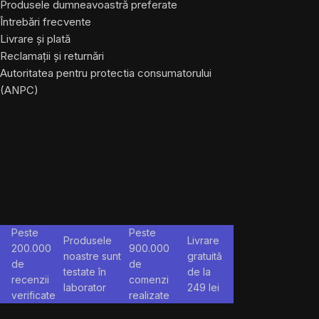
Produsele dumneavoastră preferate
Întrebări frecvente
Livrare și plată
Reclamații și returnări
Autoritatea pentru protectia consumatorului
(ANPC)
Peste
Peste
Produsele
Livrare
200.000
900.000
noastre sunt
gratuită
de
de
testate în
de la
recenzii
comenzi
laborator
249
lei
verificate
realizate