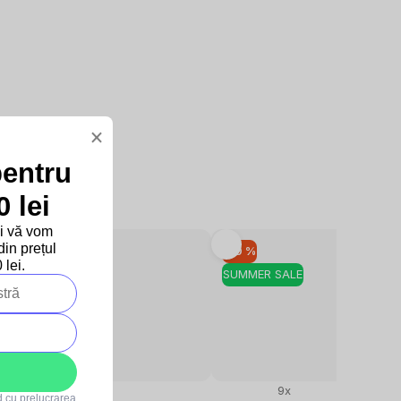
×
pentru
 lei
și vă vom
in prețul
–10 %
–10 %
lei.
Bestseller
SUMMER SALE
SUMMER SALE
244x
9x
rd cu
prelucrarea