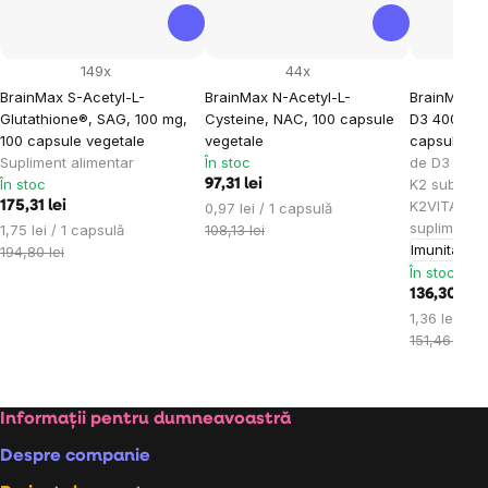
149x
44x
BrainMax S-Acetyl-L-
BrainMax N-Acetyl-L-
BrainMax V
Glutathione®, SAG, 100 mg,
Cysteine, NAC, 100 capsule
D3 4000 IU 
100 capsule vegetale
vegetale
capsule ve
Supliment alimentar
În stoc
de D3 și fo
În stoc
K2 sub for
97,31 lei
K2VITAL®DE
175,31 lei
Evaluare
0,97 lei / 1 capsulă
supliment a
Evaluare
preţ:
1,75 lei / 1 capsulă
108,13 lei
Imunitate
A
preţ:
194,80 lei
În stoc
136,30 lei
Evaluare
1,36 lei / 1
preţ:
151,46 lei
Subsol
Informații pentru dumneavoastră
Despre companie