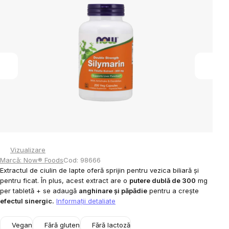
este
0,0
din
5
stele.
Vizualizare
Marcă:
Now® Foods
Cod:
98666
Extractul de ciulin de lapte oferă sprijin pentru vezica biliară și
pentru ficat. În plus, acest extract are o
putere dublă de 300
mg
per tabletă + se adaugă
anghinare și păpădie
pentru a crește
efectul sinergic.
Informaţii detaliate
Vegan
Fără gluten
Fără lactoză