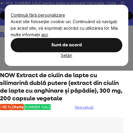
Treci
☀️−10% SUMMER SALE pentru toate produsele! Perioada: 1 Iulie - 31
August, 2026.
la
Continuă fără personalizare
Cumpără acum
conținut
Acest site folosește cookie-uri. Continuând să navigați
Peste 200.000 de recenzii verificate
Produsele noastre sunt testa
pe acest site, vă exprimați acordul cu utilizarea lor. Mai
Coş
multe informații
aici
.
de
cumpărături
Sunt de acord
Setări
Obiective
Detox
NOW Extract de ciulin de lapte cu
silimarină dublă putere (extract din ciulin
de lapte cu anghinare și păpădie), 300 mg,
200 capsule vegetale
–10 %
Oferte
SUMMER SALE
Neevaluat
Evaluarea
medie
a
produsului