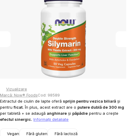
este
0,0
din
5
stele.
Vizualizare
Marcă:
Now® Foods
Cod:
98589
Extractul de ciulin de lapte oferă
sprijin pentru vezica biliară
și
pentru
ficat.
În plus, acest extract are o
putere dublă de 300 mg
per tabletă + se adaugă
anghinare
și
păpădie
pentru a crește
efectul sinergic.
Informaţii detaliate
Vegan
Fără gluten
Fără lactoză