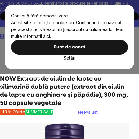
Treci
☀️−10% SUMMER SALE pentru toate produsele! Perioada: 1 Iulie - 31
August, 2026.
la
Continuă fără personalizare
Cumpără acum
conținut
Acest site folosește cookie-uri. Continuând să navigați
Peste 200.000 de recenzii verificate
Produsele noastre sunt testa
pe acest site, vă exprimați acordul cu utilizarea lor. Mai
Coş
multe informații
aici
.
de
cumpărături
Sunt de acord
Setări
Obiective
Detox
NOW Extract de ciulin de lapte cu
silimarină dublă putere (extract din ciulin
de lapte cu anghinare și păpădie), 300 mg,
50 capsule vegetale
–10 %
Oferte
SUMMER SALE
Neevaluat
Evaluarea
medie
a
produsului