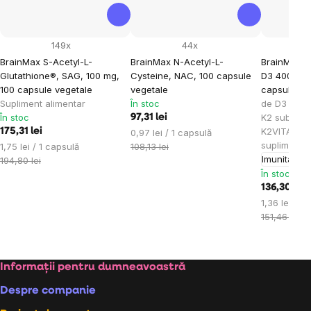
149x
44x
BrainMax S-Acetyl-L-
BrainMax N-Acetyl-L-
BrainMax V
Glutathione®, SAG, 100 mg,
Cysteine, NAC, 100 capsule
D3 4000 IU 
100 capsule vegetale
vegetale
capsule ve
Supliment alimentar
În stoc
de D3 și fo
În stoc
K2 sub for
97,31 lei
K2VITAL®DE
175,31 lei
Evaluare
0,97 lei / 1 capsulă
supliment a
Evaluare
preţ:
1,75 lei / 1 capsulă
108,13 lei
Imunitate
A
preţ:
194,80 lei
În stoc
136,30 lei
Evaluare
1,36 lei / 1
preţ:
151,46 lei
Subsol
Informații pentru dumneavoastră
Despre companie