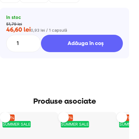
In stoc
51,79 lei
46,60 lei
0,93 lei / 1 capsulă
Evaluare
preţ:
Adăuga în coş
Produse asociate
–10 %
–10 %
–10 %
SUMMER SALE
SUMMER SALE
SUMMER 