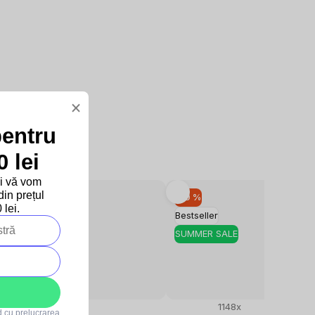
×
pentru
 lei
și vă vom
in prețul
–10 %
–10 %
lei.
Bestseller
Bestseller
SUMMER SALE
SUMMER SALE
467x
1148x
rd cu
prelucrarea