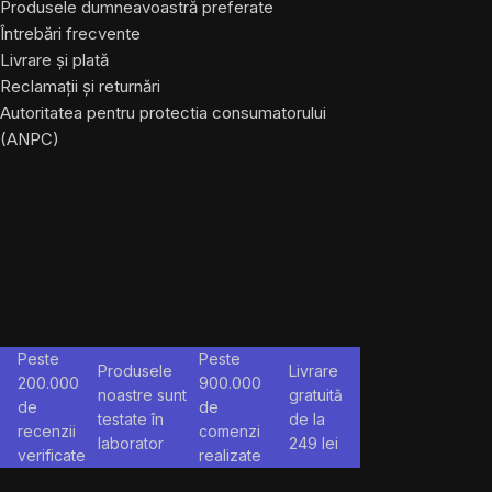
Produsele dumneavoastră preferate
Întrebări frecvente
Livrare și plată
Reclamații și returnări
Autoritatea pentru protectia consumatorului
(ANPC)
Peste
Peste
Produsele
Livrare
200.000
900.000
noastre sunt
gratuită
de
de
testate în
de la
recenzii
comenzi
laborator
249
lei
verificate
realizate