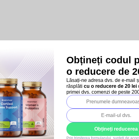
Obțineți codul 
Produse asociate
o reducere de 20
Lăsați-ne adresa dvs. de e-mail 
răsplăti
cu o reducere de 20 lei
d
–10 %
–10 %
primei dvs. comenzi de peste 200 
SUMMER SALE
SUMMER SALE
Obțineți reducerea
32x
94x
Prin trimiterea formularului, sunteți de aco