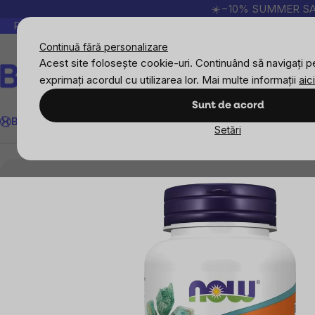
Treci
☀️−10% SUMMER SALE p
la
Peste 200.000 de recenzii verificate
Produsele no
conținut
Continuă fără personalizare
Acest site folosește cookie-uri. Continuând să navigați pe
exprimați acordul cu utilizarea lor. Mai multe informații
aici
Căutare
Sunt de acord
BrainMax
Sport
Imunitate
Femei
Bărbați
Copii
Obiective
Nou
Setări
Suplimente alimentare
Minerale
Crom