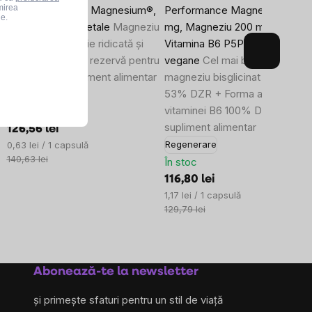
mirea
,
BrainMax Energy Magnesium®,
Performance Magnesium® 10
le.
200 capsule vegetale
Magneziu
mg, Magneziu 200 mg +
e
malat cu absorbție ridicată și
Vitamina B6 P5P, 100 capsule
vitamina B6 P5P, rezervă pentru
vegane
Cel mai bine absorbit
200 de zile, supliment alimentar
magneziu bisglicinat MagChel
53% DZR + Forma activă a
Energie
vitaminei B6 100% DZR,
În stoc
supliment alimentar
126,56 lei
Evaluare
Regenerare
0,63 lei / 1 capsulă
preţ:
140,63 lei
În stoc
116,80 lei
Evaluare
1,17 lei / 1 capsulă
preţ:
129,79 lei
Abonează-te la newsletter
și primește sfaturi pentru un stil de viață