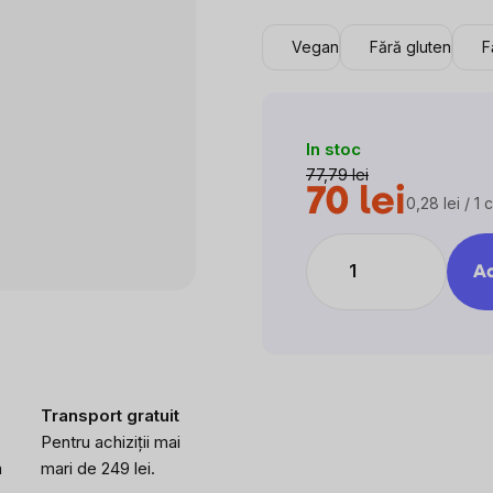
Vegan
Fără gluten
F
In stoc
77,79 lei
70 lei
0,28 lei / 1
Evaluare
preţ:
Ad
Transport gratuit
Pentru achiziții mai
a
mari de 249 lei.