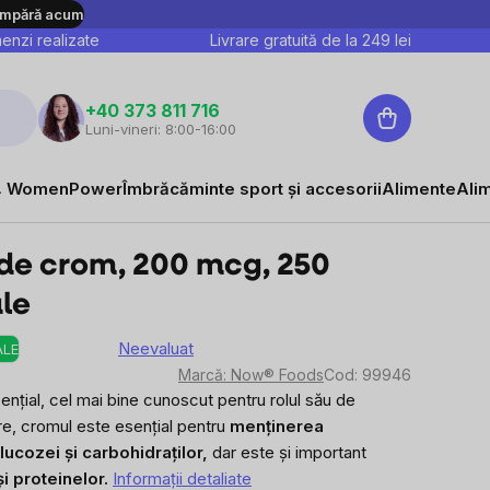
mpără acum
nzi realizate
Livrare gratuită de la
249
lei
Coş
+40 373 811 716
Luni-vineri: 8:00-16:00
de
cumpărături
 WomenPower
Îmbrăcăminte sport și accesorii
Alimente
Ali
de crom, 200 mcg, 250
le
Neevaluat
ALE
Evaluarea
Marcă:
Now® Foods
Cod:
99946
medie
nțial, cel mai bine cunoscut pentru rolul său de
a
re, cromul este esențial pentru
menținerea
produsului
ucozei și carbohidraților,
dar este și important
este
și proteinelor.
Informaţii detaliate