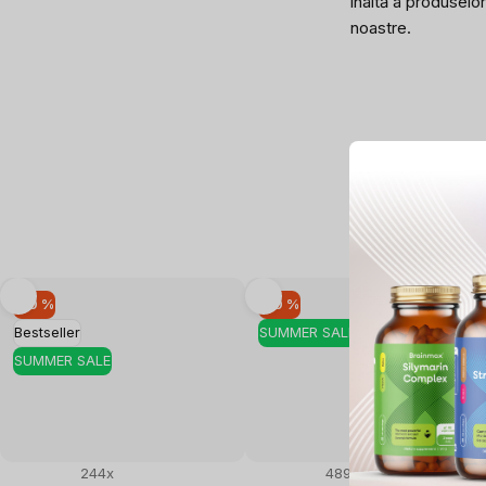
înaltă a produselor
noastre.
–10 %
–10 %
Bestseller
SUMMER SALE
SUMMER SALE
244x
489x