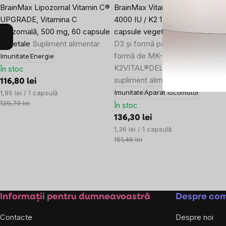
BrainMax Lipozomal Vitamin C®
BrainMax Vitamina D3 & K2®, D
UPGRADE, Vitamina C
4000 IU / K2 150 mcg, 100
lipozomală, 500 mg, 60 capsule
capsule vegetale
Doză mare de
vegetale
Supliment alimentar
D3 și formă patentată de K2 su
formă de MK-7
Imunitate
Energie
K2VITAL®DELTA, 100 de doze,
În stoc
supliment alimentar
116,80 lei
Evaluare
Imunitate
Aparat locomotor
1,95 lei / 1 capsulă
preţ:
129,79 lei
În stoc
136,30 lei
Evaluare
1,36 lei / 1 capsulă
preţ:
151,46 lei
Subsol
Informații pentru dumneavoastră
Despre co
Contacte
Despre noi