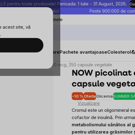
entru toate produsele! Perioada: 1 Iulie - 31 August, 2026.
Cu
astre sunt testate în laborator
Peste 900.000 de come
Blog
Favoritele mele
 acest site, vă
.
tăți
Suplimente alimentare
Pachete avantajoase
Colesterol

NOW picolinat de crom, 200 mcg, 250 capsule vegetale
NOW picolinat 
capsule vegeta
–10 %
Oferte
Glicemia
SUMMER S
Vizualizare
Cromul este un oligomineral ese
cofactor de insulină. Prin urma
metabolismului sănătos al gl
pentru utilizarea grăsimilor 