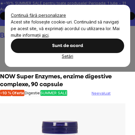
Treci
☀️−10% SUMMER SALE pentru toate produsele! Perioada: 1 Iulie - 31
August, 2026.
la
Continuă fără personalizare
Cumpără acum
conținut
Acest site folosește cookie-uri. Continuând să navigați
Peste 200.000 de recenzii verificate
Produsele noastre sunt testa
pe acest site, vă exprimați acordul cu utilizarea lor. Mai
Coş
multe informații
aici
.
de
cumpărături
Sunt de acord
Setări
Obiective
Digestie
Enzimele digestive
NOW Super Enzymes, enzime digestive
complexe, 90 capsule
–10 %
Oferte
Digestie
SUMMER SALE
Neevaluat
Evaluarea
medie
a
produsului
este
0,0
din