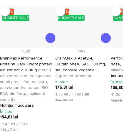
–10 %
–10 %
–10 %
SUMMER SALE
SUMMER SALE
SUMMER 
156x
149x
BrainMax Performance
BrainMax S-Acetyl-L-
Performanc
Protein® Dark Knight protein
Glutathione®, SAG, 100 mg,
doze, 330 
din zer nativ, 1000 g
Protein
100 capsule vegetale
alimentar
din zer nativ cu colagen din
Supliment alimentar
Imunitate
sursă grass-fed, colostru,
În stoc
În stoc
ashwagandha, cacao BIO
175,31 lei
136,30 lei
RAW din Peru, supliment
Evaluare
1,75 lei / 1 capsulă
Evaluare
41,30 lei / 
alimentar
preţ:
194,80 lei
preţ:
151,46 lei
Nutriția musculară
În stoc
194,81 lei
Evaluare
19,48 lei / 100 g
preţ:
216,47 lei