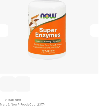
5
stele.
Vizualizare
Marcă:
Now® Foods
Cod:
23174