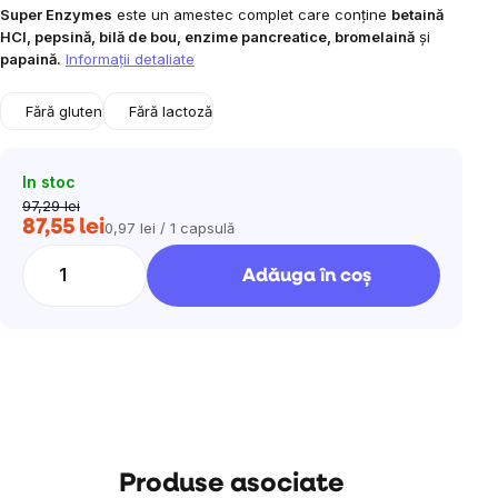
Super Enzymes
este un amestec complet care conține
betaină
HCl, pepsină, bilă de bou, enzime pancreatice, bromelaină
și
papaină.
Informaţii detaliate
Fără gluten
Fără lactoză
In stoc
97,29 lei
87,55 lei
0,97 lei / 1 capsulă
Evaluare
preţ:
Adăuga în coş
Produse asociate