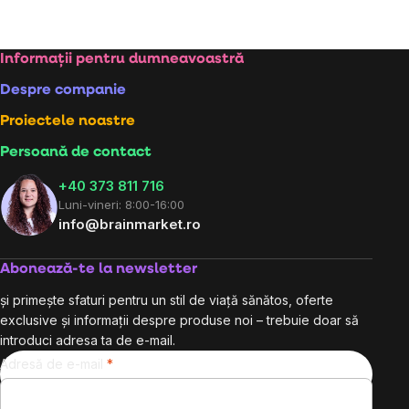
Subsol
Informații pentru dumneavoastră
Despre companie
Proiectele noastre
Persoană de contact
+40 373 811 716
Luni-vineri: 8:00-16:00
info@brainmarket.ro
Abonează-te la newsletter
și primește sfaturi pentru un stil de viață sănătos, oferte
exclusive și informații despre produse noi – trebuie doar să
introduci adresa ta de e-mail.
Adresă de e-mail