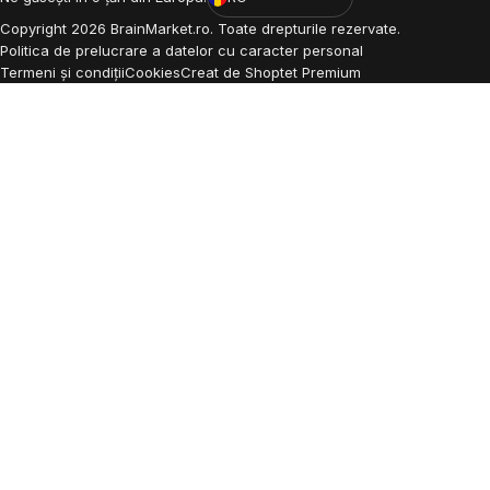
Copyright
2026
BrainMarket.ro. Toate drepturile rezervate.
Politica de prelucrare a datelor cu caracter personal
Termeni și condiții
Cookies
Creat de Shoptet Premium