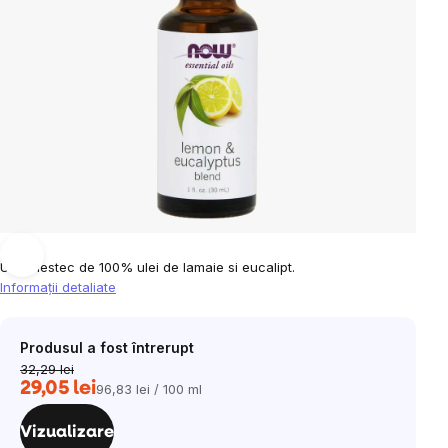
Un amestec de 100% ulei de lamaie si eucalipt.
Informaţii detaliate
Produsul a fost întrerupt
32,29 lei
29,05 lei
96,83 lei / 100 ml
Evaluare
preţ:
Vizualizare