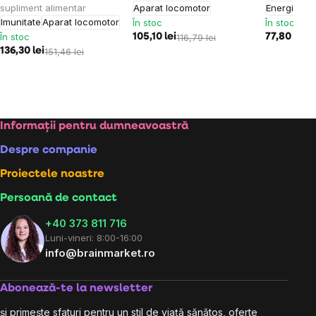
supliment alimentar
Aparat locomotor
Energie
Imu
Imunitate
Aparat locomotor
În stoc
În stoc
În stoc
105,10 lei
116,79 lei
77,80 lei
86
136,30 lei
151,46 lei
Subsol
Informații pentru dumneavoastră
Despre companie
Proiectele noastre
Persoană de contact
+40 373 811 716
Luni-vineri: 8:00-16:00
info@brainmarket.ro
Abonează-te la newsletter
și primește sfaturi pentru un stil de viață sănătos, oferte