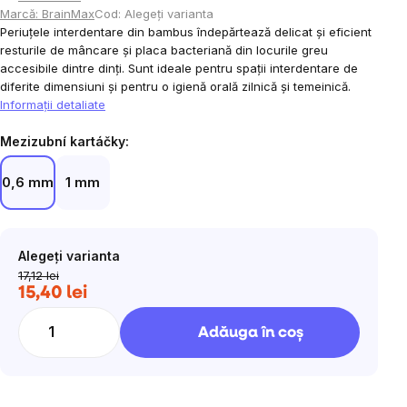
Marcă:
BrainMax
Cod:
Alegeţi varianta
Periuțele interdentare din bambus îndepărtează delicat și eficient
resturile de mâncare și placa bacteriană din locurile greu
accesibile dintre dinți. Sunt ideale pentru spații interdentare de
diferite dimensiuni și pentru o igienă orală zilnică și temeinică.
Informaţii detaliate
Mezizubní kartáčky:
0,6 mm
1 mm
Alegeţi varianta
17,12 lei
15,40 lei
Evaluare
preţ:
Adăuga în coş