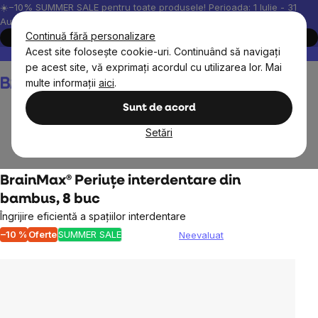
Treci
☀️−10% SUMMER SALE pentru toate produsele! Perioada: 1 Iulie - 31
August, 2026.
la
Continuă fără personalizare
Cumpără acum
conținut
Acest site folosește cookie-uri. Continuând să navigați
Peste 200.000 de recenzii verificate
Produsele noastre sunt testa
pe acest site, vă exprimați acordul cu utilizarea lor. Mai
Coş
multe informații
aici
.
de
cumpărături
Sunt de acord
Setări
Cosmetice naturale
Îngrijire dentară
Periuțe de dinți
BrainMax® Periuțe interdentare din
bambus, 8 buc
Îngrijire eficientă a spațiilor interdentare
–10 %
Oferte
SUMMER SALE
Neevaluat
Evaluarea
medie
a
produsului
este
0,0