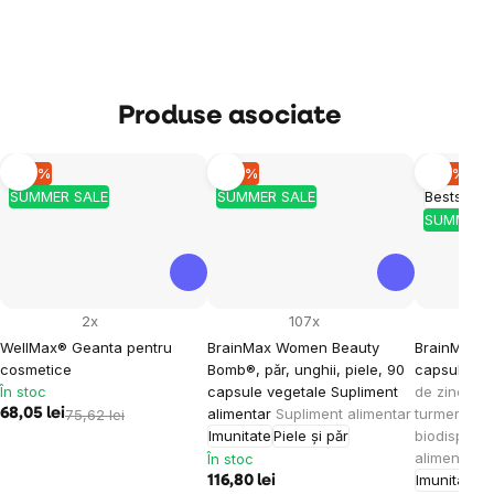
Produse asociate
–10 %
–10 %
–10 %
SUMMER SALE
SUMMER SALE
Bestseller
SUMMER 
2x
107x
WellMax® Geanta pentru
BrainMax Women Beauty
BrainMax Z
cosmetice
Bomb®, păr, unghii, piele, 90
capsule ve
În stoc
capsule vegetale Supliment
de zinc, cu
alimentar
Supliment alimentar
turmeric în
68,05 lei
75,62 lei
Imunitate
Piele și păr
biodisponib
alimentar
În stoc
Imunitate
116,80 lei