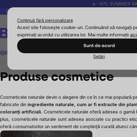
Treci
☀️−10% SUMMER SALE p
la
Peste 200.000 de recenzii verificate
Produsele no
conținut
Continuă fără personalizare
Acest site folosește cookie-uri. Continuând să navigați pe
exprimați acordul cu utilizarea lor. Mai multe informații
aici
Căutare
Sunt de acord
BrainMax
Sport
Imunitate
Femei
Bărbați
Copii
Obiective
Nou
Setări
Blog
Produse cosmetice
Produse cosmetice
Cosmeticele naturale devin o alegere din ce în ce mai populară p
fabricate din
ingrediente naturale, cum ar fi extracte din plant
coloranți artificiali
. Cosmeticele naturale oferă adesea o gamă larg
plus, cosmeticele naturale sunt adesea asociate cu practici etic
oferă consumatorilor un sentiment de conștiință curată atunci c
Listă