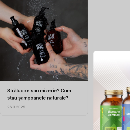
articole
Strălucire sau mizerie? Cum
Uleiuri esenți
stau șampoanele naturale?
efecte și util
26.3.2025
13.6.2024
Controlul