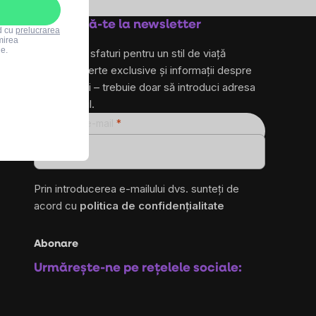
Abonează-te la newsletter
rd cu
prelucrarea
mirea
le.
și primește sfaturi pentru un stil de viață
sănătos, oferte exclusive și informații despre
produse noi – trebuie doar să introduci adresa
ta de e-mail.
Adresă de e-mail
ro
Prin introducerea e-mailului dvs. sunteți de
acord cu
politica de confidențialitate
Abonare
Urmărește-ne pe rețelele sociale: