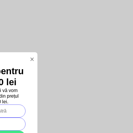
×
pentru
 lei
și vă vom
in prețul
lei.