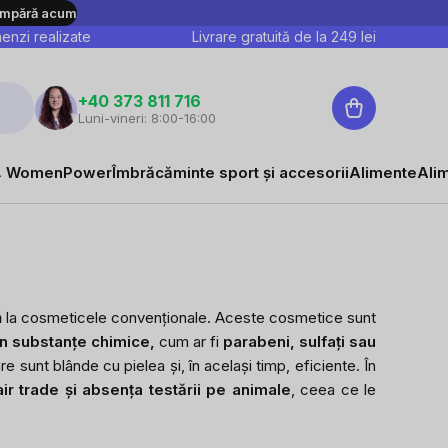
mpără acum
nzi realizate
Livrare gratuită de la
249
lei
Coş
+40 373 811 716
Luni-vineri: 8:00-16:00
de
cumpărături
 WomenPower
Îmbrăcăminte sport și accesorii
Alimente
Ali
ică la cosmeticele convenționale. Aceste cosmetice sunt
n substanțe chimice,
cum ar fi
parabeni, sulfați sau
e sunt blânde cu pielea și, în același timp, eficiente. În
ir trade și absența testării pe animale
, ceea ce le