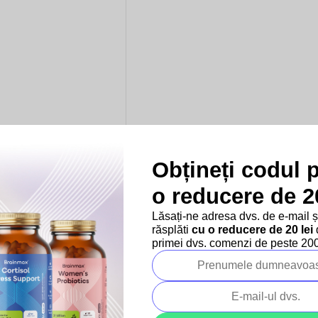
Obțineți codul 
o reducere de 20
Lăsați-ne adresa dvs. de e-mail 
ale: Diferite tipuri,
răsplăti
cu o reducere de 20 lei
d
izări
primei dvs. comenzi de peste 200 