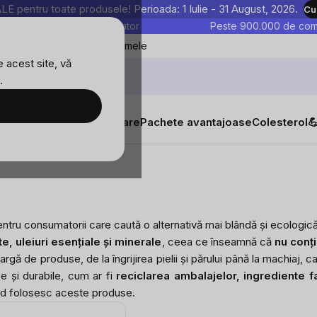
entru toate produsele! Perioada: 1 Iulie - 31 August, 2026.
Cu
astre sunt testate în laborator
Peste 900.000 de come
Blog
Favoritele mele
 acest site, vă
.
tăți
Suplimente alimentare
Pachete avantajoase
Colesterol

entru consumatorii care caută o alternativă mai blândă și ecolog
e, uleiuri esențiale și minerale
, ceea ce înseamnă că
nu conți
ă de produse, de la îngrijirea pielii și părului până la machiaj, car
e și durabile, cum ar fi
reciclarea ambalajelor, ingrediente fa
ând folosesc aceste produse.