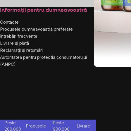
listărilor
Subsol
Informații pentru dumneavoastră
Despre co
Contacte
Despre noi
Produsele dumneavoastră preferate
Întrebări frecvente
Livrare și plată
Reclamații și returnări
Autoritatea pentru protectia consumatorului
(ANPC)
Peste
Peste
Produsele
Livrare
200.000
900.000