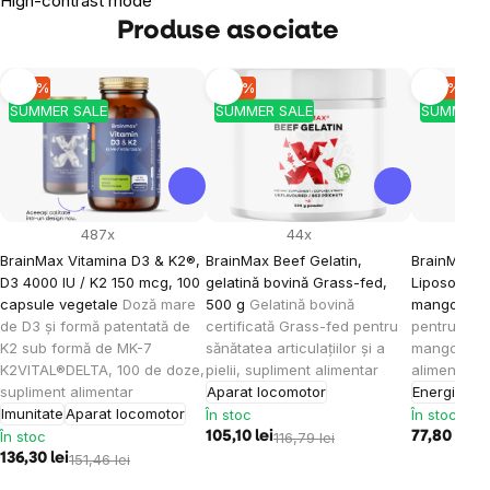
High-contrast mode
Produse asociate
-10 %
-10 %
-10 %
SUMMER SALE
SUMMER SALE
SUMMER 
487x
44x
BrainMax Vitamina D3 & K2®,
BrainMax Beef Gelatin,
BrainMax K
D3 4000 IU / K2 150 mcg, 100
gelatină bovină Grass-fed,
Liposomal V
capsule vegetale
Doză mare
500 g
Gelatină bovină
mango, 15
de D3 și formă patentată de
certificată Grass-fed pentru
pentru cop
K2 sub formă de MK-7
sănătatea articulațiilor și a
mango, 30 
K2VITAL®DELTA, 100 de doze,
pielii, supliment alimentar
alimentar
supliment alimentar
Aparat locomotor
Energie
Imu
Imunitate
Aparat locomotor
În stoc
În stoc
În stoc
105,10 lei
116,79 lei
77,80 lei
86
136,30 lei
151,46 lei