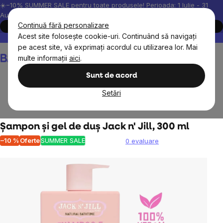
Treci
☀️−10% SUMMER SALE pentru toate produsele! Perioada: 1 Iulie - 31
August, 2026.
la
Continuă fără personalizare
Cumpără acum
conținut
Acest site folosește cookie-uri. Continuând să navigați
Peste 200.000 de recenzii verificate
Produsele noastre sunt testa
pe acest site, vă exprimați acordul cu utilizarea lor. Mai
Coş
multe informații
aici
.
de
cumpărături
Sunt de acord
Setări
Copii
Cosmetice pentru copii
Șampon și gel de duș Jack n' Jill, 300 ml
–10 %
Oferte
SUMMER SALE
0 evaluare