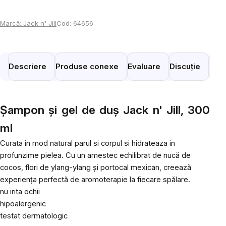
Marcă:
Jack n' Jill
Cod:
64656
Descriere
Produse conexe
Evaluare
Discuție
Prod
Șampon și gel de duș Jack n' Jill, 300
ml
Curata in mod natural parul si corpul si hidrateaza in
profunzime pielea. Cu un amestec echilibrat de nucă de
cocos, flori de ylang-ylang și portocal mexican, creează
experiența perfectă de aromoterapie la fiecare spălare.
nu irita ochii
hipoalergenic
testat dermatologic