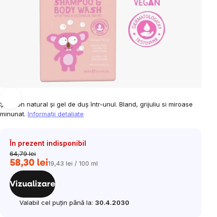
Șampon natural și gel de duș într-unul. Bland, grijuliu si miroase
minunat.
Informaţii detaliate
În prezent indisponibil
64,79 lei
58,30 lei
19,43 lei / 100 ml
Evaluare
preţ:
Vizualizare
Valabil cel puțin până la:
30.4.2030