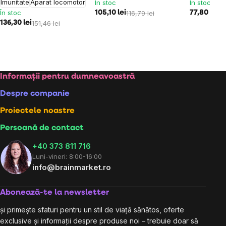
Imunitate
Aparat locomotor
În stoc
În stoc
În stoc
105,10 lei
116,79 lei
77,80 lei
86
136,30 lei
151,46 lei
Subsol
Informații pentru dumneavoastră
Despre companie
Proiectele noastre
Persoană de contact
+40 373 811 716
Luni-vineri: 8:00-16:00
info@brainmarket.ro
Abonează-te la newsletter
și primește sfaturi pentru un stil de viață sănătos, oferte
exclusive și informații despre produse noi – trebuie doar să