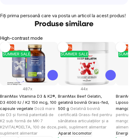
Fiţi prima persoană care va posta un articol la acest produs!
Produse similare
High-contrast mode
-10 %
-10 %
-10 %
SUMMER SALE
SUMMER SALE
SUMMER 
487x
44x
BrainMax Vitamina D3 & K2®,
BrainMax Beef Gelatin,
BrainMax K
D3 4000 IU / K2 150 mcg, 100
gelatină bovină Grass-fed,
Liposomal V
capsule vegetale
Doză mare
500 g
Gelatină bovină
mango, 15
de D3 și formă patentată de
certificată Grass-fed pentru
pentru cop
K2 sub formă de MK-7
sănătatea articulațiilor și a
mango, 30 
K2VITAL®DELTA, 100 de doze,
pielii, supliment alimentar
alimentar
supliment alimentar
Aparat locomotor
Energie
Imu