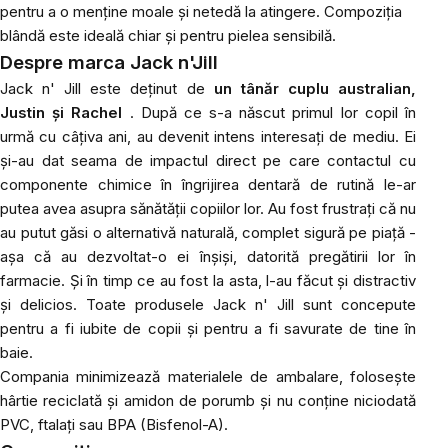
pentru a o menține moale și netedă la atingere. Compoziția
blândă este ideală chiar și pentru pielea sensibilă.
Despre marca Jack n'Jill
Jack n' Jill este deținut de
un tânăr cuplu australian,
Justin și Rachel
. După ce s-a născut primul lor copil în
urmă cu câțiva ani, au devenit intens interesați de mediu. Ei
și-au dat seama de impactul direct pe care contactul cu
componente chimice în îngrijirea dentară de rutină le-ar
putea avea asupra sănătății copiilor lor. Au fost frustrați că nu
au putut găsi o alternativă naturală, complet sigură pe piață -
așa că au dezvoltat-o ​​ei înșiși, datorită pregătirii lor în
farmacie. Și în timp ce au fost la asta, l-au făcut și distractiv
și delicios. Toate produsele Jack n' Jill sunt concepute
pentru a fi iubite de copii și pentru a fi savurate de tine în
baie.
Compania minimizează materialele de ambalare, folosește
hârtie reciclată și amidon de porumb și nu conține niciodată
PVC, ftalați sau BPA (Bisfenol-A).