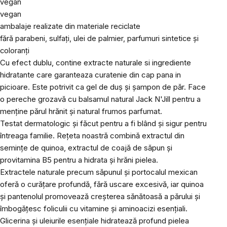
vegan
vegan
ambalaje realizate din materiale reciclate
fără parabeni, sulfați, ulei de palmier, parfumuri sintetice și
coloranți
Cu efect dublu, contine extracte naturale si ingrediente
hidratante care garanteaza curatenie din cap pana in
picioare. Este potrivit ca gel de duș și șampon de păr. Face
o pereche grozavă cu balsamul natural Jack N'Jill pentru a
menține părul hrănit și natural frumos parfumat.
Testat dermatologic și făcut pentru a fi blând și sigur pentru
întreaga familie. Rețeta noastră combină extractul din
semințe de quinoa, extractul de coajă de săpun și
provitamina B5 pentru a hidrata și hrăni pielea.
Extractele naturale precum săpunul și portocalul mexican
oferă o curățare profundă, fără uscare excesivă, iar quinoa
și pantenolul promovează creșterea sănătoasă a părului și
îmbogățesc foliculii cu vitamine și aminoacizi esențiali.
Glicerina și uleiurile esențiale hidratează profund pielea