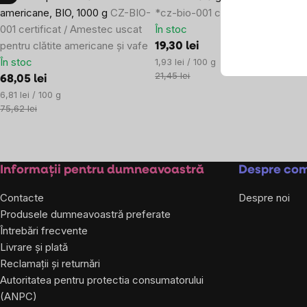
americane, BIO, 1000 g
CZ-BIO-
*cz-bio-001 certificat
001 certificat / Amestec uscat
În stoc
pentru clătite americane și vafe
19,30 lei
În stoc
Evaluare
1,93 lei / 100 g
preţ:
21,45 lei
68,05 lei
Evaluare
6,81 lei / 100 g
preţ:
75,62 lei
Subsol
Informații pentru dumneavoastră
Despre co
Contacte
Despre noi
Produsele dumneavoastră preferate
Întrebări frecvente
Livrare și plată
Reclamații și returnări
Autoritatea pentru protectia consumatorului
(ANPC)