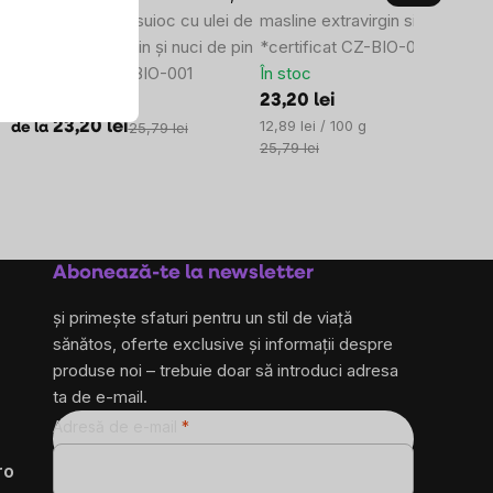
BIO
Pesto de busuioc cu ulei de
masline extravirgin si masline /
măsline extravirgin și nuci de pin
*certificat CZ-BIO-001
/ *certificat CZ-BIO-001
În stoc
În stoc
23,20 lei
Evaluare
12,89 lei / 100 g
23,20 lei
25,79 lei
de la
preţ:
25,79 lei
Abonează-te la newsletter
și primește sfaturi pentru un stil de viață
sănătos, oferte exclusive și informații despre
produse noi – trebuie doar să introduci adresa
ta de e-mail.
Adresă de e-mail
ro