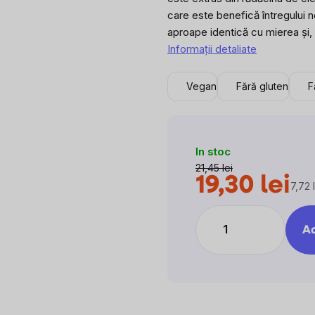
care este benefică întregului n
aproape identică cu mierea și,
Informaţii detaliate
Vegan
Fără gluten
F
In stoc
21,45 lei
19,30 lei
7,72 
Evalu
preţ:
Ad