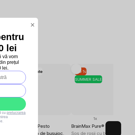
×
pentru
 lei
și vă vom
in prețul
lei.
Mai multe variante
–10 %
–10 %
SUMMER SALE
SUMMER SALE
rd cu
prelucrarea
mirea
3x
1x
le.
l,
BrainMax Pure® Pesto
BrainMax Pure® Sugo, BIO, 180
Genovese, pesto de busuioc,
Sos de rosii cu busuioc, ulei d