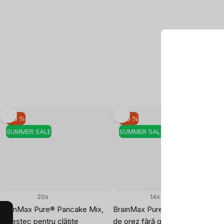
–10 %
–10 %
SUMMER SALE
SUMMER SALE
20x
14x
BrainMax Pure® Pancake Mix,
BrainMax Pure® Rice Flour, Făin
Amestec pentru clătite
de orez fără gluten BIO, 1 kg