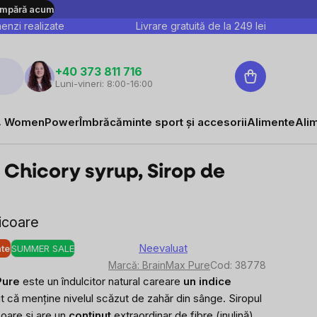
mpără acum
nzi realizate
Livrare gratuită de la
249
lei
Coş
+40 373 811 716
Luni-vineri: 8:00-16:00
de
cumpărături
 WomenPower
Îmbrăcăminte sport și accesorii
Alimente
Ali
Chicory syrup, Sirop de
cicoare
Neevaluat
ate
SUMMER SALE
Evaluarea
Marcă:
BrainMax Pure
Cod:
38778
medie
Pure
este un îndulcitor natural care
are
un indice
a
t că menține nivelul scăzut de zahăr din sânge. Siropul
produsului
coare și are un
conținut
extraordinar
de fibre (inulină
),