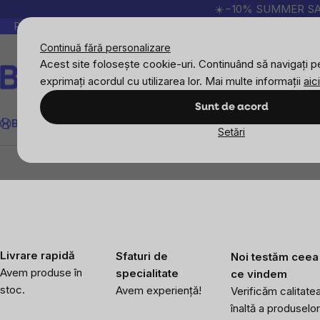
Treci
☀️−10% SUMMER SALE p
la
Peste 200.000 de recenzii verificate
Produsele no
conținut
Continuă fără personalizare
Acest site folosește cookie-uri. Continuând să navigați pe
exprimați acordul cu utilizarea lor. Mai multe informații
aici
Căutare
Sunt de acord
BrainMax
Sport
Imunitate
Femei
Bărbați
Copii
Obiective
Nou
Setări
BrainMax
BrainPure
Îndulcitori și siropuri n
Livrare rapidă
Sfaturi de
Noi testăm ceea
Avem produse în
specialitate
ce vindem
stoc.
Avem experiență!
Verificăm calitate
înaltă a produselor