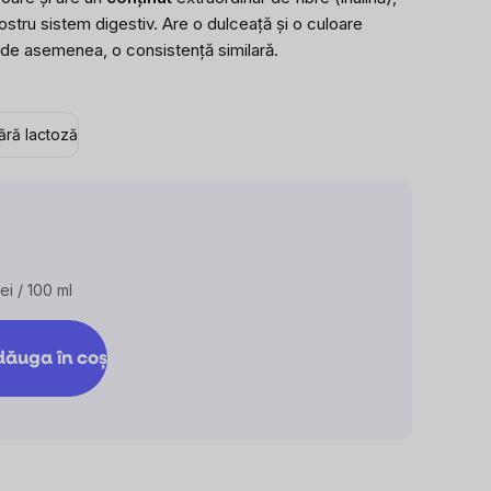
este
ostru sistem digestiv. Are o dulceață și o culoare
0,0
 de asemenea, o consistență similară.
din
5
stele.
ără lactoză
lei / 100 ml
are
ăuga în coş