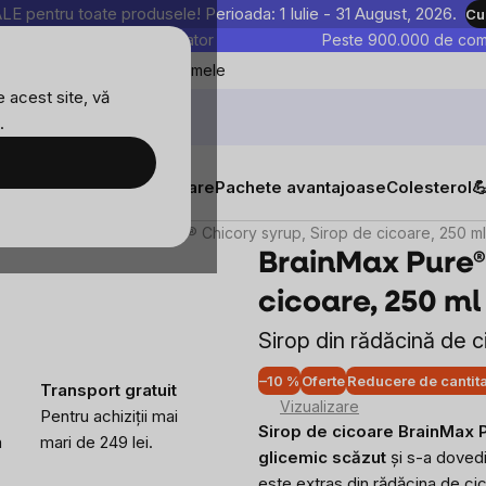
entru toate produsele! Perioada: 1 Iulie - 31 August, 2026.
Cu
astre sunt testate în laborator
Peste 900.000 de come
Blog
Favoritele mele
 acest site, vă
.
tăți
Suplimente alimentare
Pachete avantajoase
Colesterol

aturale
BrainMax Pure® Chicory syrup, Sirop de cicoare, 250 ml
BrainMax Pure® 
cicoare, 250 ml
Sirop din rădăcină de 
–10 %
Oferte
Reducere de cantit
Transport gratuit
Vizualizare
Pentru achiziții mai
Sirop de cicoare BrainMax 
a
mari de 249 lei.
glicemic scăzut
și s-a dovedi
este extras din rădăcina de ci