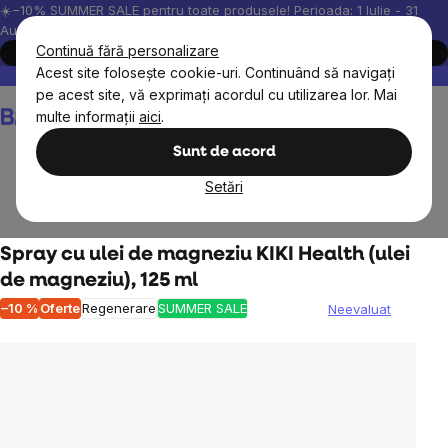
Treci
☀️−10% SUMMER SALE pentru toate produsele! Perioada: 1 Iulie - 31
August, 2026.
la
Continuă fără personalizare
Cumpără acum
conținut
Acest site folosește cookie-uri. Continuând să navigați
Peste 200.000 de recenzii verificate
Produsele noastre sunt testa
pe acest site, vă exprimați acordul cu utilizarea lor. Mai
Coş
multe informații
aici
.
de
cumpărături
Sunt de acord
Setări
Suplimente alimentare
Minerale
Magneziu
Spray cu ulei de magneziu KIKI Health (ulei
de magneziu), 125 ml
–10 %
Oferte
Regenerare
SUMMER SALE
Neevaluat
Evaluarea
medie
a
produsului
este
0,0
din