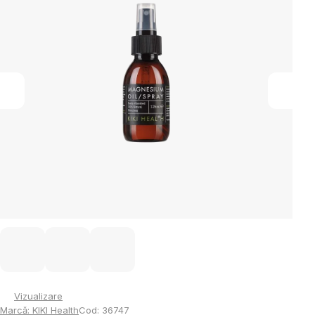
5
stele.
Vizualizare
Marcă:
KIKI Health
Cod:
36747