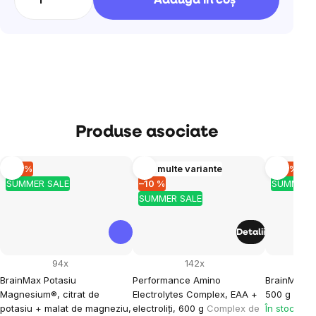
Adăuga în coş
Produse asociate
–10 %
Mai multe variante
–10 %
SUMMER SALE
–10 %
SUMMER 
SUMMER SALE
Detalii
94x
142x
BrainMax Potasiu
Performance Amino
BrainMax Gl
Magnesium®, citrat de
Electrolytes Complex, EAA +
500 g
Supl
potasiu + malat de magneziu,
electroliți, 600 g
Complex de
În stoc