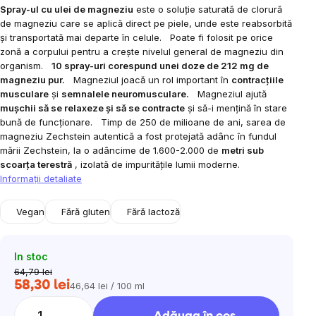
Spray-ul cu ulei de magneziu
este o soluție saturată de clorură
de magneziu care se aplică direct pe piele, unde este reabsorbită
și transportată mai departe în celule.
Poate fi folosit pe orice
zonă a corpului pentru a crește nivelul general de magneziu din
organism.
10 spray-uri corespund unei doze de 212 mg de
magneziu pur.
Magneziul joacă un rol important în
contracțiile
musculare
și
semnalele neuromusculare.
Magneziul ajută
mușchii să se relaxeze și să se contracte
și să-i mențină în stare
bună de funcționare.
Timp de 250 de milioane de ani, sarea de
magneziu Zechstein autentică a fost protejată adânc în fundul
mării Zechstein, la o adâncime de 1.600-2.000 de
metri sub
scoarța terestră
, izolată de impuritățile lumii moderne.
Informaţii detaliate
Vegan
Fără gluten
Fără lactoză
In stoc
64,79 lei
58,30 lei
46,64 lei / 100 ml
Evaluare
preţ: