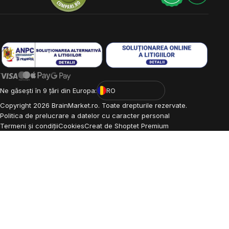
Ne găsești în 9 țări din Europa:
RO
Copyright
2026
BrainMarket.ro. Toate drepturile rezervate.
Politica de prelucrare a datelor cu caracter personal
Termeni și condiții
Cookies
Creat de Shoptet Premium