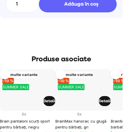
Adăuga în coş
Produse asociate
Mai multe variante
Mai multe variante
Mai multe
–10 %
–10 %
–10 %
SUMMER SALE
SUMMER SALE
SUMMER 
Detalii
Detalii
0x
0x
Brain pantaloni scurți sport
BrainMax hanorac cu glugă
BrainMax pa
pentru bărbați, negru
pentru bărbați, gri
barbati BAS