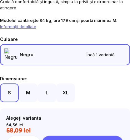
Croială confortabilă și îngustă, simplu la privit și extraordinar la
5
atingere.
stele.
Modelul cântărește 84 kg, are 179 cm și poartă mărimea M.
Informaţii detaliate
Culoare
Negru
Încă 1 variantă
Dimensiune:
S
M
L
XL
Alegeţi varianta
64,56 lei
58,09 lei
Evaluare
preţ: