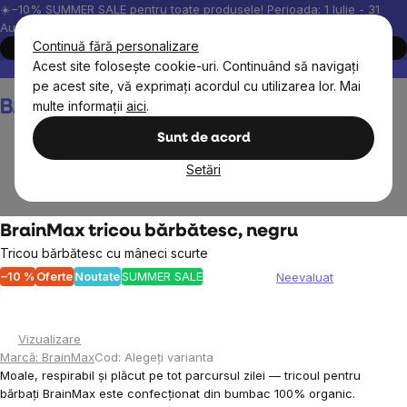
Treci
☀️−10% SUMMER SALE pentru toate produsele! Perioada: 1 Iulie - 31
August, 2026.
la
Continuă fără personalizare
Cumpără acum
conținut
Acest site folosește cookie-uri. Continuând să navigați
Peste 200.000 de recenzii verificate
Produsele noastre sunt testa
pe acest site, vă exprimați acordul cu utilizarea lor. Mai
Coş
multe informații
aici
.
de
cumpărături
Sunt de acord
Setări
Noutăți
Noutăți în îmbrăcăminte
BrainMax tricou bărbătesc, negru
Tricou bărbătesc cu mâneci scurte
–10 %
Oferte
Noutate
SUMMER SALE
Neevaluat
Evaluarea
medie
a
Vizualizare
produsului
Marcă:
BrainMax
Cod:
Alegeţi varianta
este
Moale, respirabil și plăcut pe tot parcursul zilei — tricoul pentru
0,0
bărbați BrainMax este confecționat din bumbac 100% organic.
din