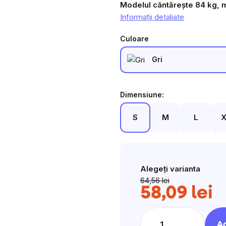
Modelul cântărește 84 kg, 
Informaţii detaliate
Culoare
Gri
Dimensiune:
S
M
L
X
Alegeţi varianta
64,56 lei
58,09 lei
Eva
preţ
Ad