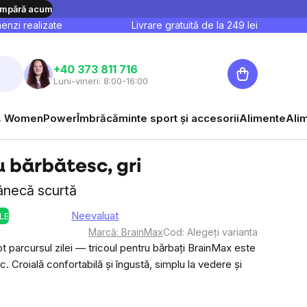
mpără acum
nzi realizate
Livrare gratuită de la
249
lei
Coş
+40 373 811 716
Luni-vineri: 8:00-16:00
de
cumpărături
 WomenPower
Îmbrăcăminte sport și accesorii
Alimente
Ali
 bărbătesc, gri
ânecă scurtă
Neevaluat
LE
Evaluarea
Marcă:
BrainMax
Cod:
Alegeţi varianta
medie
ot parcursul zilei — tricoul pentru bărbați BrainMax este
a
 Croială confortabilă și îngustă, simplu la vedere și
produsului
este
0,0