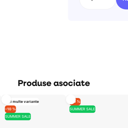
Obțineți codul 
o reducere de 20
Lăsați-ne adresa dvs. de e-mail 
răsplăti
cu o reducere de 20 lei
d
primei dvs. comenzi de peste 200 
Produse asociate
Mai multe variante
–10 %
–10 %
SUMMER SALE
Obțineți reducerea
SUMMER SALE
Prin trimiterea formularului, sunteți de aco
datelor dumneavoastră personale
și cu pri
buletinelor noastre informative inspiraționa