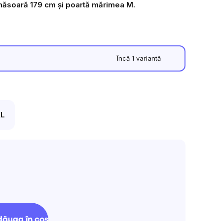
măsoară 179 cm și poartă mărimea M.
din
5
stele.
Încă 1 variantă
L
luare
:
ăuga în coş