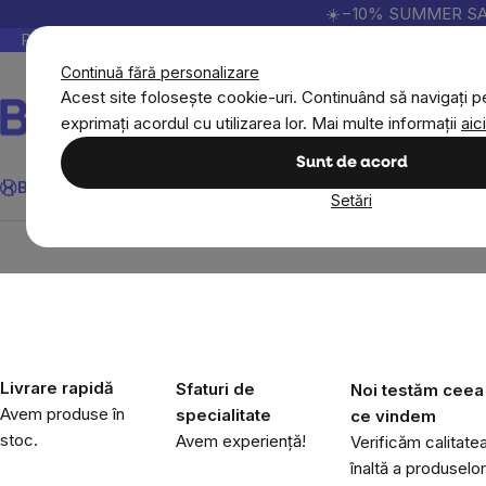
Treci
☀️−10% SUMMER SALE p
la
Peste 200.000 de recenzii verificate
Produsele no
conținut
Continuă fără personalizare
Acest site folosește cookie-uri. Continuând să navigați pe
exprimați acordul cu utilizarea lor. Mai multe informații
aici
Căutare
Sunt de acord
BrainMax
Sport
Imunitate
Femei
Bărbați
Copii
Obiective
Nou
Setări
Noutăți
Noutăți în îmbrăcăminte
BrainMax tr
Livrare rapidă
Sfaturi de
Noi testăm ceea
Avem produse în
specialitate
ce vindem
stoc.
Avem experiență!
Verificăm calitate
înaltă a produselor