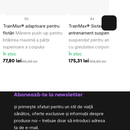
0x
4x
TrainMax® adaptoare pentru
TrainMax® Sistem de
flotări
Mânere push-up pentru
antrenament suspendat
Siste
întărirea maximă a părții
suspendat pentru antrenament
superioare a corpului
cu greutatea corporală
În stoc
În stoc
77,80 lei
175,31 lei
86,46 lei
194,80 lei
Abonează-te la newsletter
și primește sfaturi pentru un stil de viață
sănătos, oferte exclusive și informații despre
produse noi – trebuie doar să introduci adresa
ta de e-mail.