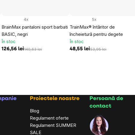
4x
5x
BrainMax pantaloni sport barbati
TrainMax® întăritor de
BASIC, negri
încheietură pentru degete
În stoc
În stoc
126,56 lei
48,55 lei
140,63 lei
53,95 lei
mpanie
Proiectele noastre
Persoană de
contact
Blog
Regulament oferte
Regulament SUMMER
SALE