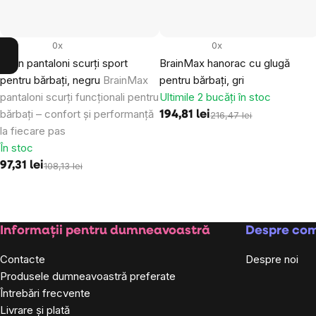
0x
0x
Brain pantaloni scurți sport
BrainMax hanorac cu glugă
pentru bărbați, negru
BrainMax
pentru bărbați, gri
pantaloni scurți funcționali pentru
Ultimile 2 bucăți în stoc
bărbați – confort și performanță
194,81 lei
216,47 lei
la fiecare pas
În stoc
97,31 lei
108,13 lei
Subsol
Informații pentru dumneavoastră
Despre co
Contacte
Despre noi
Produsele dumneavoastră preferate
Întrebări frecvente
Livrare și plată