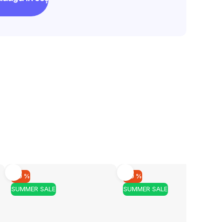
×
pentru
 lei
și vă vom
in prețul
lei.
–10 %
–10 %
SUMMER SALE
SUMMER SALE
rd cu
prelucrarea
mirea
le.