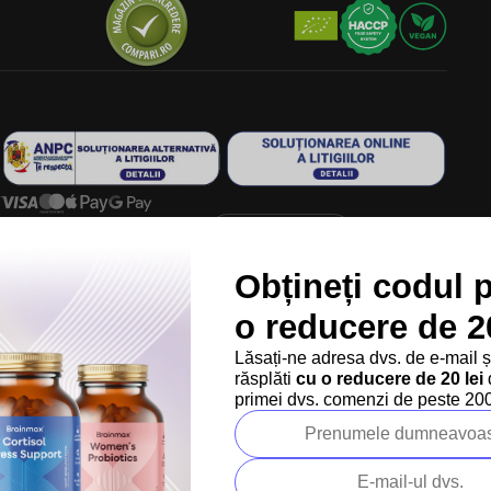
Ne găsești în 9 țări din Europa:
RO
Copyright
2026
BrainMarket.ro. Toate drepturile rezervate.
Obțineți codul 
Politica de prelucrare a datelor cu caracter personal
Termeni și condiții
Cookies
Creat de Shoptet Premium
o reducere de 20
Lăsați-ne adresa dvs. de e-mail 
răsplăti
cu o reducere de 20 lei
d
primei dvs. comenzi de peste 200 