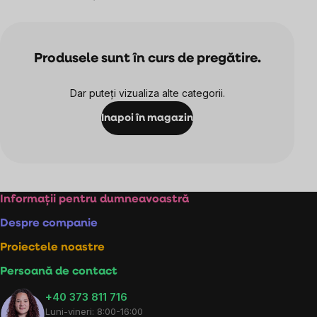
Produsele sunt în curs de pregătire.
Dar puteţi vizualiza alte categorii.
Inapoi în magazin
Subsol
Informații pentru dumneavoastră
Despre companie
Proiectele noastre
Persoană de contact
+40 373 811 716
Luni-vineri: 8:00-16:00