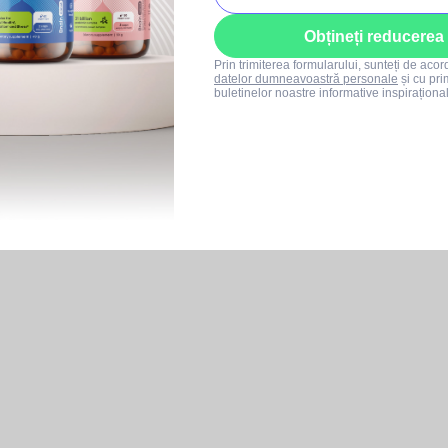
Obțineți reducerea
Prin trimiterea formularului, sunteți de aco
datelor dumneavoastră personale
și cu pri
buletinelor noastre informative inspiraționa