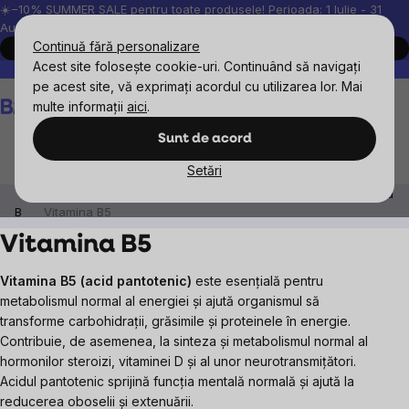
Treci
☀️−10% SUMMER SALE pentru toate produsele! Perioada: 1 Iulie - 31
August, 2026.
la
Continuă fără personalizare
Cumpără acum
conținut
Acest site folosește cookie-uri. Continuând să navigați
Peste 200.000 de recenzii verificate
Produsele noastre sunt testa
pe acest site, vă exprimați acordul cu utilizarea lor. Mai
Coş
multe informații
aici
.
de
cumpărături
Sunt de acord
Setări
Suplimente alimentare
Vitamine, antioxidanți
Vitamina
B
Vitamina B5
Vitamina B5
Vitamina B5 (acid pantotenic)
este esențială pentru
metabolismul normal al energiei și ajută organismul să
transforme carbohidrații, grăsimile și proteinele în energie.
Contribuie, de asemenea, la sinteza și metabolismul normal al
hormonilor steroizi, vitaminei D și al unor neurotransmițători.
Acidul pantotenic sprijină funcția mentală normală și ajută la
reducerea oboselii și extenuării.