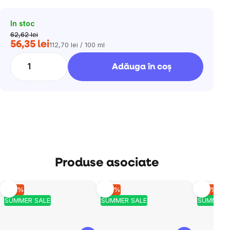
In stoc
62,62 lei
56,35 lei
112,70 lei / 100 ml
Evaluare
preţ:
Adăuga în coş
Produse asociate
–10 %
–10 %
–10 %
SUMMER SALE
SUMMER SALE
SUMMER 