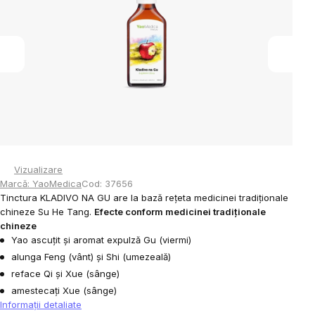
5
stele.
Vizualizare
Marcă:
YaoMedica
Cod:
37656
Tinctura KLADIVO NA GU are la bază rețeta medicinei tradiționale
chineze Su He Tang.
Efecte conform medicinei tradiționale
chineze
Yao ascuțit și aromat expulză Gu (viermi)
alunga Feng (vânt) și Shi (umezeală)
reface Qi și Xue (sânge)
amestecați Xue (sânge)
Informaţii detaliate