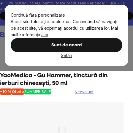
Treci
☀️−10% SUMMER SALE pentru toate produsele! Perioada: 1 Iulie - 31
August, 2026.
la
Continuă fără personalizare
Cumpără acum
conținut
Acest site folosește cookie-uri. Continuând să navigați
Peste 200.000 de recenzii verificate
Produsele noastre sunt testa
pe acest site, vă exprimați acordul cu utilizarea lor. Mai
Coş
multe informații
aici
.
de
cumpărături
Sunt de acord
Setări
Obiective
Detox
YaoMedica - Gu Hammer, tinctură din
ierburi chinezești, 50 ml
–10 %
Oferte
SUMMER SALE
Neevaluat
Evaluarea
medie
a
produsului
este
0,0
din