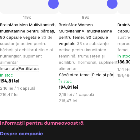
119x
89x
BrainMax Men Multivitamin®,
BrainMax Women
BrainMax T
multivitamine pentru bărbați,
Multivitamin®, multivitamine
capsule ve
90 capsule vegetale
33 de
pentru femei, 90 capsule
susținerea s
substanțe active pentru
vegetale
33 de substanțe
reproducăto
bărbați și echilibrul zilnic al
active pentru imunitatea
femei, supl
nutrienților, supliment
feminină, frumusețea și
În stoc
alimentar
echilibrul hormonal, supliment
136,30 lei
Imunitate
Fertilitatea
alimentar
Evaluare
1,14 lei / 1 
Sănătatea femeii
Piele și păr
În stoc
preţ:
151,46 lei
În stoc
194,81 lei
Evaluare
194,81 lei
2,16 lei / 1 capsulă
preţ:
Evaluare
216,47 lei
2,16 lei / 1 capsulă
preţ:
216,47 lei
Subsol
Informații pentru dumneavoastră
Despre companie