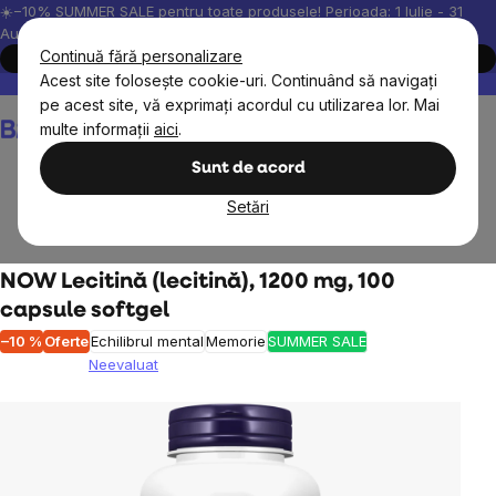
Treci
☀️−10% SUMMER SALE pentru toate produsele! Perioada: 1 Iulie - 31
August, 2026.
la
Continuă fără personalizare
Cumpără acum
conținut
Acest site folosește cookie-uri. Continuând să navigați
Peste 200.000 de recenzii verificate
Produsele noastre sunt testa
pe acest site, vă exprimați acordul cu utilizarea lor. Mai
Coş
multe informații
aici
.
de
cumpărături
Sunt de acord
Setări
Suplimente alimentare
NOW Lecitină (lecitină), 1200 mg, 100
capsule softgel
–10 %
Oferte
Echilibrul mental
Memorie
SUMMER SALE
Neevaluat
Evaluarea
medie
a
produsului
este
0,0