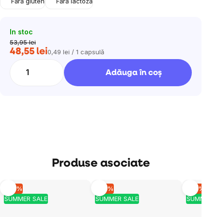
Fără gluten
Fără lactoză
In stoc
53,95 lei
48,55 lei
0,49 lei / 1 capsulă
Evaluare
preţ:
Adăuga în coş
Produse asociate
–10 %
–10 %
–10 %
SUMMER SALE
SUMMER SALE
SUMMER 