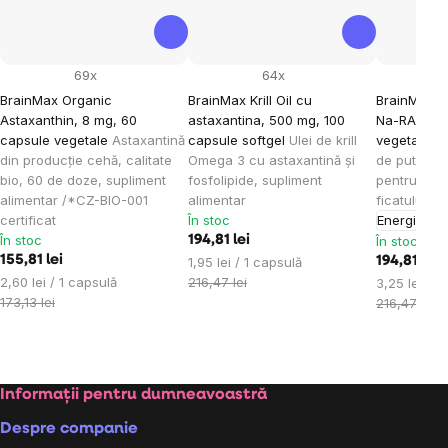
69x
64x
BrainMax Organic
BrainMax Krill Oil cu
BrainMax 
Astaxanthin, 8 mg, 60
astaxantina, 500 mg, 100
Na-RALA, 6
capsule vegetale
Astaxantină
capsule softgel
Ulei de krill
vegetale
U
din producție cehă, calitate
Omega 3 cu astaxantină și
de puternic
bio, 60 de doze, supliment
fosfolipide, supliment
pentru sănă
alimentar /*CZ-BIO-001
alimentar
ficatului, s
certificat
În stoc
Energie
În stoc
194,81 lei
În stoc
155,81 lei
Evaluare
1,95 lei / 1 capsulă
194,81 lei
Evaluare
preţ:
2,60 lei / 1 capsulă
216,47 lei
Evaluare
3,25 lei / 1
preţ:
173,13 lei
preţ:
216,47 lei
Subsol
Informații pentru dumneavoastră
Despre companie