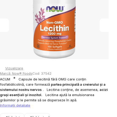
din
5
stele.
Vizualizare
Marcă:
Now® Foods
Cod:
37542
®
ACUM
Capsule de lecitină fără OMG care conțin
fosfatidilcolină, care formează
partea principală a creierului și a
sistemului nostru nervos
.
Lecitina conține, de asemenea,
acizi
grași esențiali și inozitol.
Lecitina ajută la emulsionarea
grăsimilor și le permite să se disperseze în apă.
Informaţii detaliate