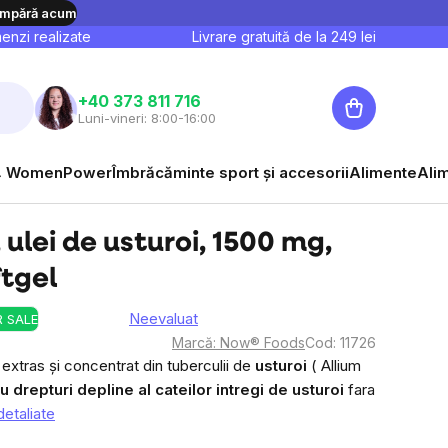
mpără acum
nzi realizate
Livrare gratuită de la
249
lei
Coş
+40 373 811 716
Luni-vineri: 8:00-16:00
de
cumpărături
 WomenPower
Îmbrăcăminte sport și accesorii
Alimente
Ali
 ulei de usturoi, 1500 mg,
ftgel
Neevaluat
 SALE
Evaluarea
Marcă:
Now® Foods
Cod:
11726
medie
extras și concentrat din tuberculii de
usturoi
(
Allium
a
u drepturi depline al cateilor intregi de usturoi
fara
produsului
detaliate
este