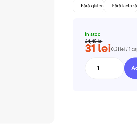
Fără gluten
Fără lactoză
In stoc
34,45 lei
31 lei
0,31 lei / 1 c
Evaluare
preţ:
Ad