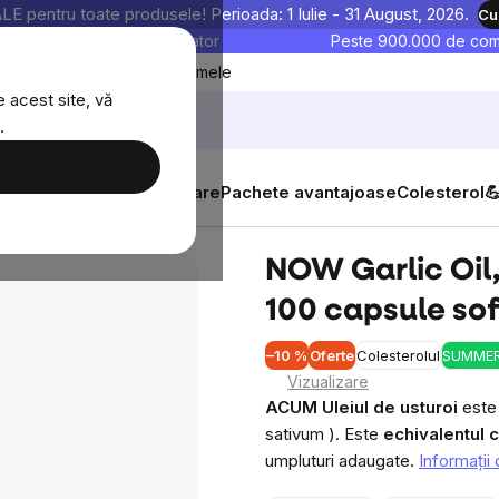
entru toate produsele! Perioada: 1 Iulie - 31 August, 2026.
Cu
astre sunt testate în laborator
Peste 900.000 de come
Blog
Favoritele mele
 acest site, vă
.
tăți
Suplimente alimentare
Pachete avantajoase
Colesterol

mg, 100 capsule softgel
NOW Garlic Oil,
100 capsule so
–10 %
Oferte
Colesterolul
SUMMER
Vizualizare
ACUM Uleiul de usturoi
este 
sativum
). Este
echivalentul c
umpluturi adaugate.
Informaţii 