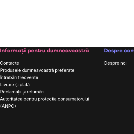
Subsol
Informații pentru dumneavoastră
Despre co
Contacte
Despre noi
Produsele dumneavoastră preferate
Întrebări frecvente
Livrare și plată
Reclamații și returnări
Autoritatea pentru protectia consumatorului
(ANPC)