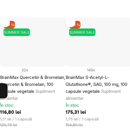
–10 %
–10 %
SUMMER SALE
SUMMER SALE
32x
149x
BrainMax Quercetin & Bromelain,
BrainMax S-Acetyl-L-
Quercetin & Bromelain, 100
Glutathione®, SAG, 100 mg, 100
capsule vegetale
Supliment
capsule vegetale
Supliment
alimentar
alimentar
În stoc
În stoc
116,80 lei
175,31 lei
Evaluare
Evaluare
1,17 lei / 1 capsulă
1,75 lei / 1 capsulă
preţ:
preţ:
129,79 lei
194,80 lei