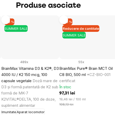
Produse asociate
Obțineți reducerea
–10 %
–10 %
SUMMER SALE
Reducere de cantitate
Prin trimiterea formularului, sunteți de aco
datelor dumneavoastră personale
și cu pri
SUMMER SALE
buletinelor noastre informative inspiraționa
489x
55x
BrainMax Vitamina D3 & K2®, D3
BrainMax Pure® Brain MCT Oil
4000 IU / K2 150 mcg, 100
C8 BIO, 500 ml
*CZ-BIO-001
capsule vegetale
Doză mare de
certificat
D3 și formă patentată de K2 sub
În stoc
formă de MK-7
97,31 lei
K2VITAL®DELTA, 100 de doze,
Evaluare
19,46 lei / 100 ml
preţ:
108,13 lei
supliment alimentar
Imunitate
Aparat locomotor