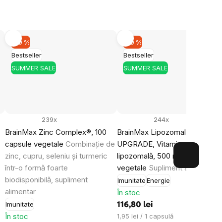
–10 %
–10 %
Bestseller
Bestseller
rd cu
prelucrarea
mirea
SUMMER SALE
SUMMER SALE
le.
239x
244x
BrainMax Zinc Complex®, 100
BrainMax Lipozomal Vitamin C
capsule vegetale
Combinație de
UPGRADE, Vitamina C
zinc, cupru, seleniu și turmeric
lipozomală, 500 mg, 60 capsul
într-o formă foarte
vegetale
Supliment alimentar
biodisponibilă, supliment
Imunitate
Energie
alimentar
În stoc
Imunitate
116,80 lei
În stoc
Evaluare
1,95 lei / 1 capsulă