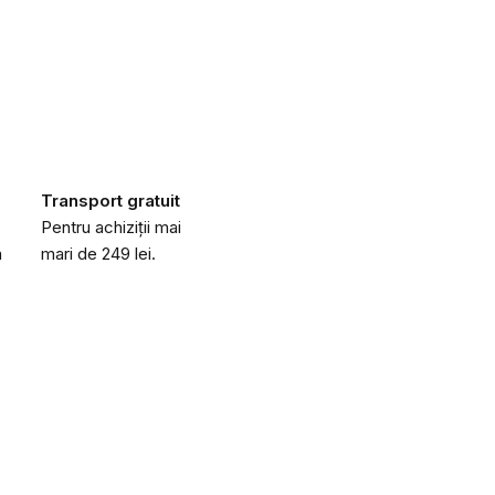
Transport gratuit
Pentru achiziții mai
a
mari de 249 lei.
Obțineți codul 
o reducere de 20
Lăsați-ne adresa dvs. de e-mail 
răsplăti
cu o reducere de 20 lei
d
primei dvs. comenzi de peste 200 