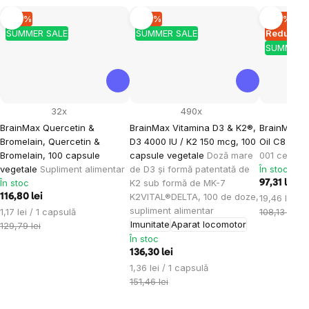
–10 %
–10 %
–10 %
SUMMER SALE
SUMMER SALE
Reducere 
SUMMER 
32x
490x
BrainMax Quercetin &
BrainMax Vitamina D3 & K2®,
BrainMax P
Bromelain, Quercetin &
D3 4000 IU / K2 150 mcg, 100
Oil C8 BIO,
Bromelain, 100 capsule
capsule vegetale
Doză mare
001 certific
vegetale
Supliment alimentar
de D3 și formă patentată de
În stoc
În stoc
K2 sub formă de MK-7
97,31 lei
K2VITAL®DELTA, 100 de doze,
116,80 lei
Evaluare
19,46 lei / 
supliment alimentar
Evaluare
preţ:
1,17 lei / 1 capsulă
108,13 lei
Imunitate
Aparat locomotor
preţ:
129,79 lei
În stoc
136,30 lei
Evaluare
1,36 lei / 1 capsulă
preţ:
151,46 lei