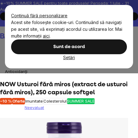
Treci
☀️−10% SUMMER SALE pentru toate produsele! Perioada: 1 Iulie - 31
August, 2026.
la
Continuă fără personalizare
Cumpără acum
conținut
Acest site folosește cookie-uri. Continuând să navigați
Peste 200.000 de recenzii verificate
Produsele noastre sunt testa
pe acest site, vă exprimați acordul cu utilizarea lor. Mai
Coş
multe informații
aici
.
de
cumpărături
Sunt de acord
Setări
Suplimente alimentare
Vitamine, antioxidanți
Antioxidanți
NOW Usturoi fără miros (extract de usturoi
fără miros), 250 capsule softgel
–10 %
Oferte
Imunitate
Colesterolul
SUMMER SALE
Neevaluat
Evaluarea
medie
a
produsului
este