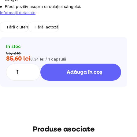
Efect pozitiv asupra circulației sângelui.
Informaţii detaliate
Fără gluten
Fără lactoză
In stoc
95,12 lei
85,60 lei
0,34 lei / 1 capsulă
Evaluare
preţ:
Adăuga în coş
Produse asociate