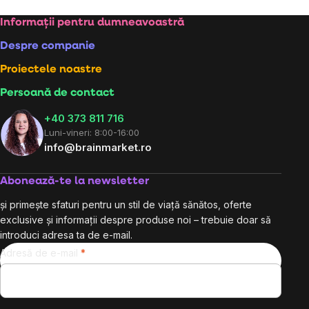
Subsol
Informații pentru dumneavoastră
Despre companie
Proiectele noastre
Persoană de contact
+40 373 811 716
Luni-vineri: 8:00-16:00
info@brainmarket.ro
Abonează-te la newsletter
și primește sfaturi pentru un stil de viață sănătos, oferte
exclusive și informații despre produse noi – trebuie doar să
introduci adresa ta de e-mail.
Adresă de e-mail