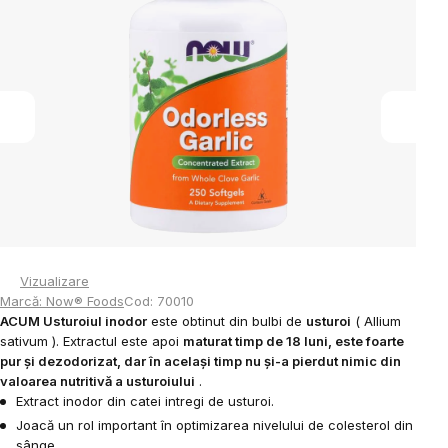
0,0
din
5
stele.
Vizualizare
Marcă:
Now® Foods
Cod:
70010
ACUM Usturoiul inodor
este obtinut din bulbi de
usturoi
(
Allium
sativum
). Extractul este apoi
maturat timp de 18 luni, este foarte
pur și dezodorizat, dar în același timp nu și-a pierdut nimic din
valoarea nutritivă a usturoiului
.
Extract inodor din catei intregi de usturoi.
Joacă un rol important în optimizarea nivelului de colesterol din
sânge.