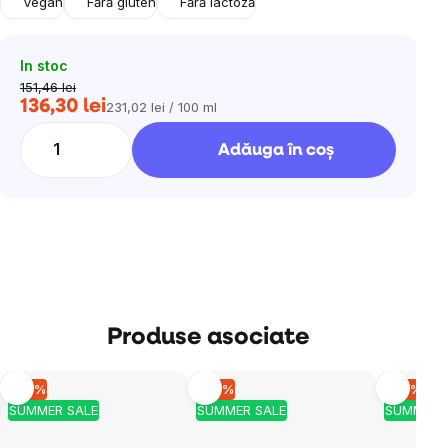
Vegan
Fără gluten
Fără lactoză
In stoc
151,46 lei
136,30 lei
231,02 lei / 100 ml
Evaluare
preţ:
Adăuga în coş
Produse asociate
–10 %
–10 %
–10 %
SUMMER SALE
SUMMER SALE
SUMMER 