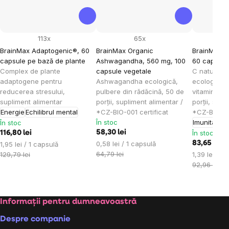
113x
65x
BrainMax Adaptogenic®, 60
BrainMax Organic
BrainMax O
capsule pe bază de plante
Ashwagandha, 560 mg, 100
60 capsule
Complex de plante
capsule vegetale
C naturală 
adaptogene pentru
Ashwagandha ecologică,
ecologică,
reducerea stresului,
pulbere din rădăcină, 50 de
vitamina C 
supliment alimentar
porții, supliment alimentar /
porții, supl
Energie
Echilibrul mental
*CZ-BIO-001 certificat
*CZ-BIO-001
În stoc
Imunitate
E
În stoc
58,30 lei
În stoc
116,80 lei
Evaluare
Evaluare
0,58 lei / 1 capsulă
83,65 lei
1,95 lei / 1 capsulă
preţ:
preţ:
64,79 lei
Evaluare
129,79 lei
1,39 lei / 1
preţ:
92,96 lei
Subsol
Informații pentru dumneavoastră
Despre companie