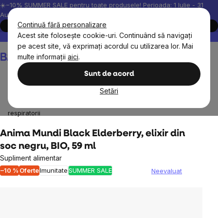
Treci
☀️−10% SUMMER SALE pentru toate produsele! Perioada: 1 Iulie - 31
August, 2026.
la
Continuă fără personalizare
Cumpără acum
conținut
Acest site folosește cookie-uri. Continuând să navigați
Peste 200.000 de recenzii verificate
Produsele noastre sunt testa
pe acest site, vă exprimați acordul cu utilizarea lor. Mai
Coş
multe informații
aici
.
de
cumpărături
Sunt de acord
Setări
Obiective
Părți ale corpului (organe)
Plămânii și căile
respiratorii
Anima Mundi Black Elderberry, elixir din
soc negru, BIO, 59 ml
Supliment alimentar
–10 %
Oferte
Imunitate
SUMMER SALE
Neevaluat
Evaluarea
medie
a
produsului
este