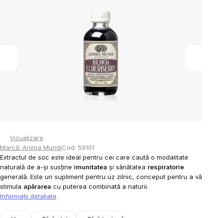
0,0
din
5
stele.
Vizualizare
Marcă:
Anima Mundi
Cod:
59101
Extractul de soc este ideal pentru cei care caută o modalitate
naturală de a-și susține
imunitatea
și sănătatea
respiratorie
generală. Este un supliment pentru uz zilnic, conceput pentru a vă
stimula
apărarea
cu puterea combinată a naturii.
Informaţii detaliate