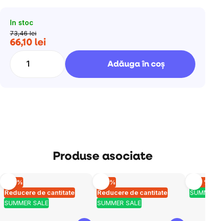
In stoc
73,46 lei
66,10 lei
Evaluare
preţ:
Adăuga în coş
Produse asociate
–10 %
–10 %
–20 %
Reducere de cantitate
Reducere de cantitate
SUMMER 
SUMMER SALE
SUMMER SALE