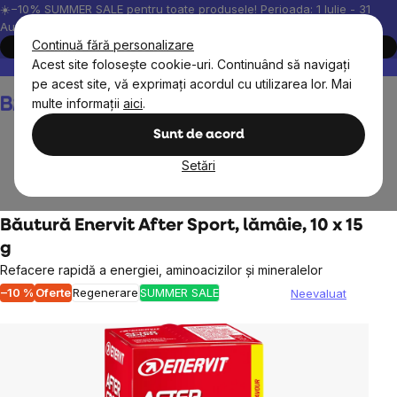
Treci
☀️−10% SUMMER SALE pentru toate produsele! Perioada: 1 Iulie - 31
August, 2026.
la
Continuă fără personalizare
Cumpără acum
conținut
Acest site folosește cookie-uri. Continuând să navigați
Peste 200.000 de recenzii verificate
Produsele noastre sunt testa
pe acest site, vă exprimați acordul cu utilizarea lor. Mai
Coş
multe informații
aici
.
de
cumpărături
Sunt de acord
Setări
Obiective
Formare și regenerare
Băutură Enervit After Sport, lămâie, 10 x 15
g
Refacere rapidă a energiei, aminoacizilor și mineralelor
–10 %
Oferte
Regenerare
SUMMER SALE
Neevaluat
Evaluarea
medie
a
produsului
este
0,0