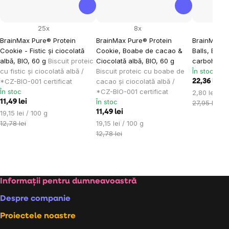
25x
8x
BrainMax Pure® Protein
BrainMax Pure® Protein
BrainMax L
Cookie - Fistic și ciocolată
Cookie, Boabe de cacao &
Balls, Bile 
albă, BIO, 60 g
Biscuit proteic
Ciocolată albă, BIO, 60 g
carbohidrați
cu fistic și ciocolată albă /
Biscuit proteic cu boabe de
În stoc
*CZ-BIO-001 certificat
cacao și ciocolată albă /
22,36 lei
În stoc
*CZ-BIO-001 certificat
Evaluare
2,80 lei / 1
În stoc
11,49 lei
preţ:
27,95 lei
Evaluare
11,49 lei
19,15 lei / 100 g
preţ:
Evaluare
12,78 lei
19,15 lei / 100 g
preţ:
12,78 lei
Subsol
Informații pentru dumneavoastră
Despre companie
Proiectele noastre