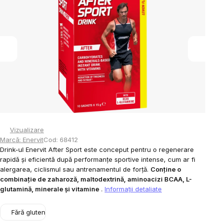
din
5
stele.
Vizualizare
Marcă:
Enervit
Cod:
68412
Drink-ul Enervit After Sport este conceput pentru o regenerare
rapidă și eficientă după performanțe sportive intense, cum ar fi
alergarea, ciclismul sau antrenamentul de forță.
Conține o
combinație de zaharoză, maltodextrină, aminoacizi BCAA, L-
glutamină, minerale și vitamine
.
Informaţii detaliate
Fără gluten