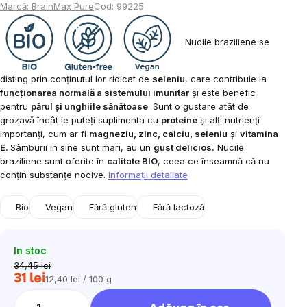
Marcă:
BrainMax Pure
Cod:
99225
Nucile braziliene se
disting prin conținutul lor ridicat de
seleniu
, care contribuie la
funcționarea normală a sistemului imunitar
și este benefic
pentru
părul și unghiile sănătoase
. Sunt o gustare atât de
grozavă încât le puteți suplimenta cu
proteine
și alți nutrienți
importanți, cum ar fi
magneziu, zinc, calciu, seleniu
și
vitamina
E.
Sâmburii în sine sunt mari, au un
gust delicios.
Nucile
braziliene sunt oferite în
calitate BIO
, ceea ce înseamnă că nu
conțin substanțe nocive.
Informaţii detaliate
Bio
Vegan
Fără gluten
Fără lactoză
In stoc
34,45 lei
31 lei
12,40 lei / 100 g
Evaluare
preţ: