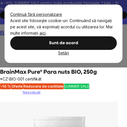
Treci
☀️−10% SUMMER SALE pentru toate produsele! Perioada: 1 Iulie - 31
August, 2026.
la
Continuă fără personalizare
Cumpără acum
conținut
Acest site folosește cookie-uri. Continuând să navigați
Peste 200.000 de recenzii verificate
Produsele noastre sunt testa
pe acest site, vă exprimați acordul cu utilizarea lor. Mai
Coş
multe informații
aici
.
de
cumpărături
Sunt de acord
Setări
BrainMax
BrainPure
Fructe uscate
Nuci și semințe
BrainMax Pure® Para nuts BIO, 250g
*CZ-BIO-001 certifikát
–10 %
Oferte
Reducere de cantitate
SUMMER SALE
Neevaluat
Evaluarea
medie
a
produsului
este
0,0