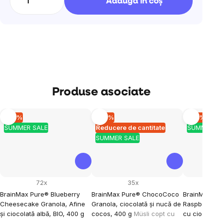
Adăuga în coş
Produse asociate
–10 %
–10 %
–10 %
SUMMER SALE
Reducere de cantitate
SUMMER 
SUMMER SALE
72x
35x
BrainMax Pure® Blueberry
BrainMax Pure® ChocoCoco
BrainMax 
Cheesecake Granola, Afine
Granola, ciocolată și nucă de
Raspberry 
și ciocolată albă, BIO, 400 g
cocos, 400 g
Müsli copt cu
cu ciocolat