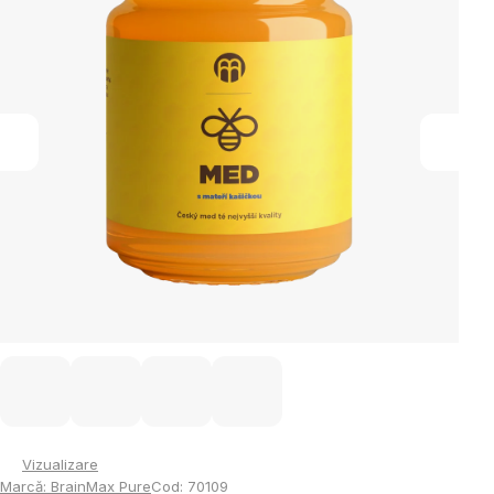
5
stele.
Vizualizare
Marcă:
BrainMax Pure
Cod:
70109