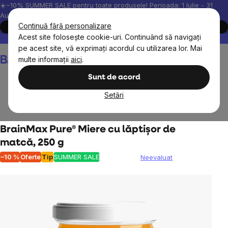
Treci
☀️−10% SUMMER SALE pentru toate produsele! Perioada: 1 Iulie - 31
August, 2026.
la
Continuă fără personalizare
Cumpără acum
conținut
Acest site folosește cookie-uri. Continuând să navigați
Peste 200.000 de recenzii verificate
Produsele noastre sunt testa
pe acest site, vă exprimați acordul cu utilizarea lor. Mai
Coş
multe informații
aici
.
de
cumpărături
Sunt de acord
Setări
BrainMax
BrainPure
Îndulcitori și siropuri naturale
BrainMax Pure® Miere cu lăptișor de
matcă, 250 g
–10 %
Oferte
Tip
SUMMER SALE
Neevaluat
Evaluarea
medie
a
produsului
este
0,0
din