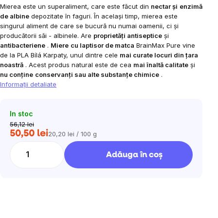
Mierea este un superaliment,
care este făcut din
nectar și
enzimă
de albine
depozitate în faguri. În același timp, mierea este
singurul aliment de care se bucură nu numai oamenii, ci și
producătorii săi - albinele. Are
proprietăți antiseptice
și
antibacteriene
.
Miere
cu laptisor de matca
BrainMax Pure vine
de la PLA Bílá Karpaty, unul dintre cele
mai curate locuri din țara
noastră
. Acest produs natural este de cea
mai înaltă calitate
și
nu conține
conservanți sau alte substanțe chimice
.
Informaţii detaliate
In stoc
56,12 lei
50,50 lei
20,20 lei / 100 g
Evaluare
preţ:
Adăuga în coş