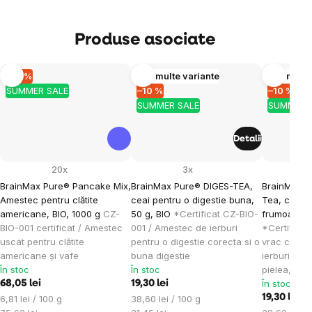
Produse asociate
–10 %
Mai multe variante
Mai multe
SUMMER SALE
–10 %
–10 %
SUMMER SALE
SUMMER 
Detalii
20x
3x
BrainMax Pure® Pancake Mix,
BrainMax Pure® DIGES-TEA,
BrainMax P
Amestec pentru clătite
ceai pentru o digestie buna,
Tea, ceai p
americane, BIO, 1000 g
CZ-
50 g, BIO
*Certificat CZ-BIO-
frumoasa, 
BIO-001 certificat / Amestec
001 / Amestec de ierburi
*Certificat
uscat pentru clătite
pentru o digestie corecta si o
vrac cu un
americane și vafe
buna digestie
ierburi pen
În stoc
În stoc
pielea, păru
În stoc
68,05 lei
19,30 lei
Evaluare
Evaluare
19,30 lei
6,81 lei / 100 g
38,60 lei / 100 g