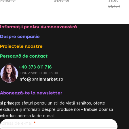
preţ:
preţ:
Evaluare
75,62 lei
21,45 lei
38,60 lei / 
preţ:
21,45 lei
Subsol
Informații pentru dumneavoastră
Despre companie
Proiectele noastre
Persoană de contact
+40 373 811 716
Luni-vineri: 8:00-16:00
info@brainmarket.ro
Abonează-te la newsletter
și primește sfaturi pentru un stil de viață sănătos, oferte
exclusive și informații despre produse noi – trebuie doar să
introduci adresa ta de e-mail.
Adresă de e-mail